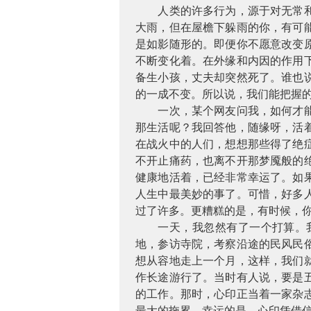
人类的许多行为，源于对无常
大雨，但在屋檐下躲雨的你，有可
是如影随形的。即便你不愿意改变
不断变化着。在外缘和内因的作用
备生小孩，丈夫却突然死了。谁也
的一成不变。所以说，我们能把握
一次，某个网友问我，如何才
那生活呢？我回答他，随缘呀，活
在战火中的人们，想想那些得了绝
不开止痛药，也离不开那梦魇般的
健康地活着，已经非常幸运了。如
人生中最美妙的事了。可惜，好多
过了许多。更糟糕的是，有时候，
一天，我忽然有了一个打算。
地，参访寺院，考察沿途的民风民
想从容地走上一个月，这样，我们
作长途游行了。当时有人说，要是
的工作。那时，心印正当着一家杂
最大的拖累。幸运的是，心印凭借