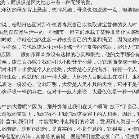
优秀，而仅仅是因为她心中有一种无我的爱。
把年迈的母亲背上悬崖，想摔死她，母亲也知道这一点，但她担
如说，密勒日巴面对那个想要毒死自己以换取珠宝首饰的女人时
虽然仅仅是生活中的一些细节，但它们承载了某种非常让人感
的时候，你就会油然生起一种改变自己的力量和渴望，因为这种
文学亦然，它也应该从生活中提炼一些非常美的东西，能让人们
的原因——假如作家本身没有这样的心灵和眼光，他的文字哪会
时候，该怎么办呢？我们可以不断升华小爱，让它渐渐变成一种
相对永恒；小爱是个人的觉受，大爱是心灵的滋养。任何一个人
对待生命，他就能拥有一种大爱。大部分人目睹发生在汶川、玉
式表达一份爱心。这就证明，大爱是人类本具的天性，它并不是
为像呼吸一样的存在。但对于一般人来说，大爱仅仅是一种一闪
心中的大爱呢？因为，那外缘能让我们在某个瞬间“放下”了自己
大自我的笼罩下，我们容不下我们应该要容下的人和事。因此，
剧“盖”向我们时，才能暂时冲走我们的冷漠，意识到人类是一
人的苦痛。这时的悲悯，是真实的，不是作意的，它很美，可惜
种修慈悲的方法，其修炼的前提，便是我们愿意改变自己，迎接