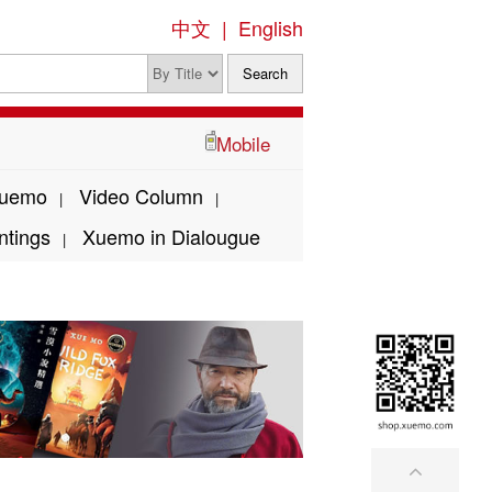
中文
|
English
Mobile
Xuemo
Video Column
|
|
ntings
Xuemo in Dialougue
|