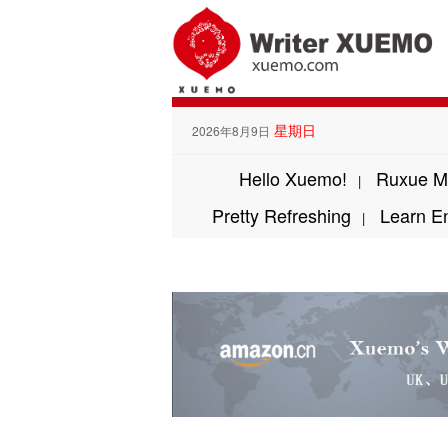
星期日
2026年8月9日
Hello Xuemo!
Ruxue M
|
Pretty Refreshing
Learn E
|