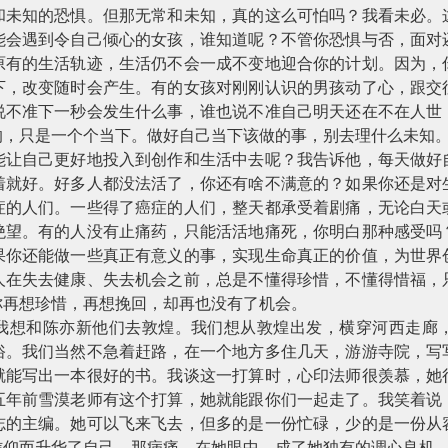
和未知的恐惧。但那无常和未知，真的这么可怕吗？我看未必。
能会遇到令自己倾心的女孩，谁知道呢？不管你恐惧与否，面对
原有的生活轨迹，生活仍不会一成不变地迎合你的计划。因为，
下，改变随时会产生。有的女孩对刚刚认识的男孩动了心，跟交
说不准下一秒会发生什么事，谁也说不准自己明天还在不在人世
的，只是一个个当下。做好自己当下该做的事，别去理什么未知
能让自己更好地投入到创作和生活中去呢？我告诉他，每天做好
着就好。好多人都没法活了，你还有啥不满意的？如果你还是对
症的人们。一些得了癌症的人们，整天都承受着剧痛，无论白天
绝望。有的人没有止痛药，只能活活地痛死，你明白那种感受吗
果你还能做一些真正有意义的事，实现生命真正的价值，为世界
人在失去健康、失去机会之前，总是不懂得珍惜，不懂得惜福，
你再想珍惜，再想挽回，却再也没有了机会。
我想和陈亦新他们去敦煌。我们想从敦煌出发，横穿河西走廊
俗。我们当然不急着赶路，在一个地方多住几天，游游寺院，写
就能写出一本很好的书。我谈这一打算时，心印法师很羡慕，她
五年前雪漠老师有这个打算，她就能跟你们一起走了。我笑着说
志的主编。她可以飞来飞去，但多的是一份忙碌，少的是一份从
信仰而升华了自己。那病痛，在她眼中，成了她独有的调心良机