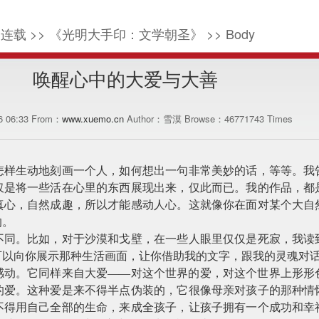
连载 >> 《光明大手印：文学朝圣》 >> Body
唤醒心中的大爱与大善
06 06:33 From：
www.xuemo.cn
Author：雪漠 Browse：
46771743
Times
怎样生动地刻画一个人，如何想出一句非常美妙的话，等等。我
仅是将一些活在心里的东西展现出来，仅此而已。我的作品，都
真心，自然成趣，所以才能感动人心。这就像你在面对某个大自
的。
不同。比如，对于沙漠和戈壁，在一些人眼里仅仅是死寂，我读
可以向你展示那种生活画面，让你借助我的文字，跟我的灵魂对
感动。它同样来自大爱——对这个世界的爱，对这个世界上形形
的爱。这种爱是来不得半点伪装的，它很像母亲对孩子的那种情
不得用自己全部的生命，来成全孩子，让孩子拥有一个成功和幸