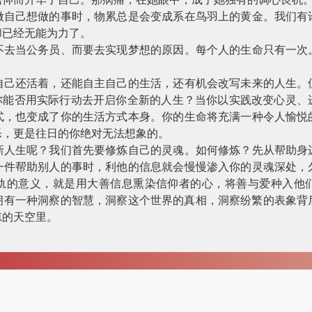
做自己想做的事时，物累总是会变成系在鸟羽上的黄金。我们有
却已经无能为力了。
不去当公务员、而要去实现梦想的原因。每个人的生命只有一次
自己还活着，还能自主自己的生活，还有机会改写未来的人生。
？你能否用实际行动去开启你全新的人生？当你以实践改变心灵、
式，也变成了你的生活方式本身。你的生命将充满一种令人愉悦
乐，更是往日的你绝对无法想象的。
新人生呢？我们首先要修炼自己的灵魂。如何修炼？先从帮助身
一件帮助别人的事时，利他的信息就会慢慢渗入你的灵魂深处，
轨的意义，就是用大善信息熏染信仰者的心，将善与爱种入他
拥有一种洞察的智慧，洞察这个世界的真相，洞察纷繁的表象背
凉的天空里。