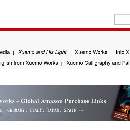
edia
Xuemo Works
Into 
Xuemo and His Light
|
|
|
nglish from Xuemo Works
Xuemo Calligraphy and Pai
|