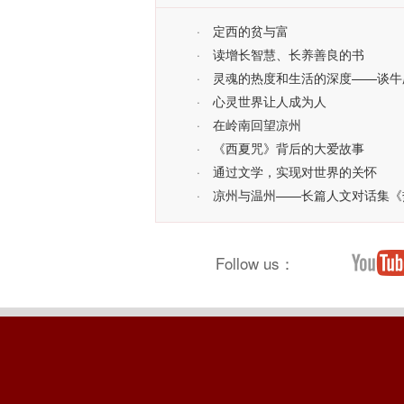
·
定西的贫与富
·
读增长智慧、长养善良的书
·
灵魂的热度和生活的深度——谈牛
·
心灵世界让人成为人
·
在岭南回望凉州
·
《西夏咒》背后的大爱故事
·
通过文学，实现对世界的关怀
·
凉州与温州——长篇人文对话集《
Follow us：