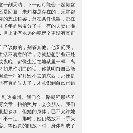
这一刻天晴，下一刻可能会下起倾盆
还是回避，未知都是存在的，无常都
你的想法也罢，外在条件也罢，都在
往多年的男友分了手；有的夫妻正准
，世上哪有永远的稳定？更没有真正
。
自己该做的，别管其他。他又问我，
生活不满意的话，你就想想那些正处
或夜晚，都像生活在地狱里一样，离
？如果你明白的话，你就明白自己能
创造一种岁月毁不去的东西，那便是
只有真的失去了，才意识到自己已错
，到达凉州。我们会一路朝拜那些圣
写文章，拍拍照片，会会朋友。我们
很想参加，但她的身体，已不允许她
：不一定。那时，她仍然放不下手头
容。等她真的能放下时，身体却成了
。