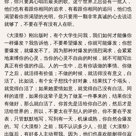
你，你只要真心唱出最美的歌。这个世界上总会有一批人，
他们也有着跟你相同的追求，有着跟你相同的追问，他们也
渴望着你所渴望的光明。你只要用一颗非常真诚的心去说话
就够了，不要在乎有没有人在听。
《大漠祭》刚出版时，有个大学生问我，我们如何才能像你
一样爆发？我告诉他，不要希望爆发，你就可能爆发；你想
要爆发，就爆发不了。因为那种对爆发的强烈渴求，会紧紧
地束缚你的心灵，当你的心灵不自由的时候，就不可能写出
真正有价值的作品。人的一生中，总有你该做的事情。你做
了之后，就活得有价值；不做的时候，就活得没有意义，白
活了。比如说，有个女子想找个好对象，结果找了个塌头，
就觉得白活了；如果她爱情如意，就觉得自己没有白活。同
样的道理，如果你这辈子是为了做某一件事来的，结果你没
有做好，那么就白活了。你首先是活给你自己的，然后才是
活给世界的，所以，不要太在乎别人的评价。你不要在乎发
表，只管默默地写，写到有一天，机缘成熟，你自然会爆发
的。写《大漠祭》之前，我不认识多少人，但是《大漠祭》
出版后，有好多人主动帮我。因为，他们也喜欢能耐得住寂