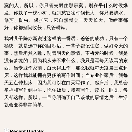
寞的人。所以，你只管去耐住那寂寞，别在乎什么时候爆
发。你栽了一棵小树，就别愁它啥时候长大。你只要浇水、
修剪、防虫、保护它，它自然就会一天天长大。做啥事都
好，你都别问收获，只管耕耘。
我对儿子陈亦新说过这样的一番话：爸爸的成功，只有一个
秘诀，就是选中你的目标后，一辈子都记住它，做好今天的
事，然后坦然入睡，别管明天的事情。不祈梦的时候，我是
没有梦境的，因为我从来不求什么，我只是写每天该写的东
西。当专业作家前，白天得工作，那么我就每天凌晨三点起
床，这样我就能拥有更多的写作时间；当专业作家后，我每
天五点钟起床，因为我可以在白天写作了。起床后，我总会
坐禅和写作到中午，吃午饭后，接着写作、读书、睡觉，每
天都这样。所以，一旦你明确了自己该做的事情之后，生活
就会变得非常简单。
Recent Update: