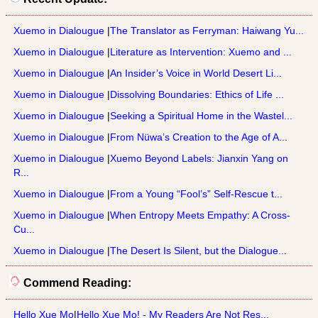
Xuemo in Dialougue
|
The Translator as Ferryman: Haiwang Yu...
Xuemo in Dialougue
|
Literature as Intervention: Xuemo and ...
Xuemo in Dialougue
|
An Insider’s Voice in World Desert Li...
Xuemo in Dialougue
|
Dissolving Boundaries: Ethics of Life ...
Xuemo in Dialougue
|
Seeking a Spiritual Home in the Wastel...
Xuemo in Dialougue
|
From Nüwa’s Creation to the Age of A...
Xuemo in Dialougue
|
Xuemo Beyond Labels: Jianxin Yang on
R...
Xuemo in Dialougue
|
From a Young “Fool’s” Self-Rescue t...
Xuemo in Dialougue
|
When Entropy Meets Empathy: A Cross-
Cu...
Xuemo in Dialougue
|
The Desert Is Silent, but the Dialogue...
Commend Reading:
Hello Xue Mo
|
Hello Xue Mo! - My Readers Are Not Res...