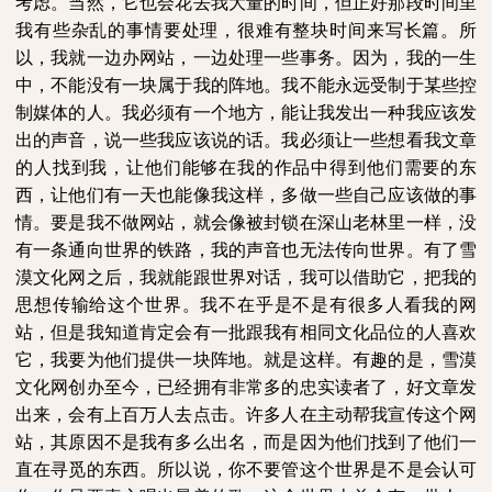
考虑。当然，它也会花去我大量的时间，但正好那段时间里
我有些杂乱的事情要处理，很难有整块时间来写长篇。所
以，我就一边办网站，一边处理一些事务。因为，我的一生
中，不能没有一块属于我的阵地。我不能永远受制于某些控
制媒体的人。我必须有一个地方，能让我发出一种我应该发
出的声音，说一些我应该说的话。我必须让一些想看我文章
的人找到我，让他们能够在我的作品中得到他们需要的东
西，让他们有一天也能像我这样，多做一些自己应该做的事
情。要是我不做网站，就会像被封锁在深山老林里一样，没
有一条通向世界的铁路，我的声音也无法传向世界。有了雪
漠文化网之后，我就能跟世界对话，我可以借助它，把我的
思想传输给这个世界。我不在乎是不是有很多人看我的网
站，但是我知道肯定会有一批跟我有相同文化品位的人喜欢
它，我要为他们提供一块阵地。就是这样。有趣的是，雪漠
文化网创办至今，已经拥有非常多的忠实读者了，好文章发
出来，会有上百万人去点击。许多人在主动帮我宣传这个网
站，其原因不是我有多么出名，而是因为他们找到了他们一
直在寻觅的东西。所以说，你不要管这个世界是不是会认可