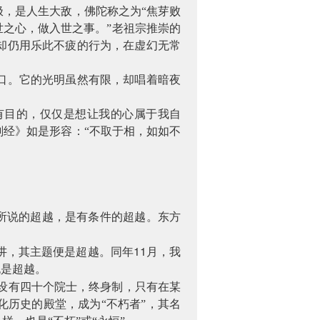
，是人生大敌，佛陀称之为“焦芽败
世之心，做入世之事。”老祖宗推崇的
却仍用乐此不疲的行为，在虚幻无常
口。它的光明虽然有限，却唱着暗夜
有目的，仅仅是想让我的心属于我自
经》如是形容：“不取于相，如如不
所说的超越，是有条件的超越。东方
11
讲，其主题便是超越。同年
月，我
也是超越。
设有四十个院士，终身制，只有在某
历史的殿堂，成为“不朽者”，其名