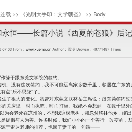
连载 >> 《光明大手印：文学朝圣》 >> Body
和永恒——长篇小说《西夏的苍狼》后
06 07:03 From：
www.xuemo.cn
Author：雪漠 Browse：
46771497
Times
写作缘于跟东莞文学院的签约。
契机。没有这次签约，我不可能远离家乡数千里，客居在广东的
有点“乐不思陇”了。
发生了很大的变化。我曾对东莞文联林岳主席说：跟东莞签约改
部的关房里，时而执笔，时而打坐。我绝不会想到，在数千里外
。原以为会老死在凉州的，不想我这棵老树，却忽然移往他乡，绽
总是提倡与人为善。许多时候，我们小小的一个善行，改变的，
要源于雷达老师的推荐，也因了妻子的一句话——