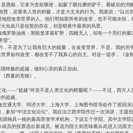
，是愚痴，它多为贪欲驱使，如蒙了眼拉磨的驴子。看破后的消极
智慧，还要有入世的积极，才是大丈夫的行为。我老说：“以出
进地想改变世界的人。他们明知那所有的改变，也不可能永恒，
萤火虫虽只是短暂的存在，却是暗夜中最美的风景。
幅俄罗斯油画：黑暗笼罩着旷野，四顾无人，却有一个亮灯的窗
希望”。
的，不是为了让我有巨大的能量，去改变世界。不是。我的所
这世界如何改变，都改变不了我真心的自主。对这一追求，《金刚
实现终极的超越，做到心灵的真正自由。
了《西夏的苍狼》。
文化——“超越”何尝不是人类文化的精髓呢？——不过，西方人
极的超越。
海交通大学、同济大学、上海大学、上海图书馆等处作了巡回演
，参加“中法文化论坛”。我在法兰西学院作过一次演讲，主题
法国独具一格的最高荣誉学术机构，下设五个学院。其中文学院
体成员的投票选出新成员。被选为院士则意味着从此进入法国文化