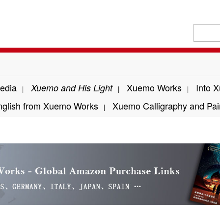
edia
Xuemo Works
Into 
Xuemo and His Light
|
|
|
nglish from Xuemo Works
Xuemo Calligraphy and Pai
|