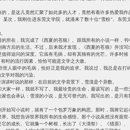
兴的，是这儿竟然汇聚了如此多的人才，竟然有着许多热爱我作
。某次，我刚住进东莞文学院，就涌来了数十位“雪粉”。东莞
由。
秀的所在，我完成了《西夏的苍狼》。跟我所有的小说一样，书
到南方后的生活。不过，后来我才发现，《西夏的苍狼》并没写
更值得追问的深度。它虽有毛病，却有其独有的光芒。许多时候
。有时的流行因素，恰恰可能是文学之大敌。
些世人眼中的毛病，恰好正是我的追求。我说过，我总是在打
的文学对我的污染。
学演讲时说的那样：在目前的文学背景下，雪漠是个异数。
和大家一样，我就不写了。我最珍贵的生命，最该写的，是一些
论家也会承认：雪漠的小说，是无可替代的。我写出的，是只有
刚开始写小说时，就有了一个包罗万象的构思。那时，我将它起
世界。我想告诉世界我所有的生命感悟。那个小说虽然没有面世
是它的成长。它就像一个树根，长出了《大漠祭》、《猎原》、