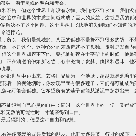
的孤独，源于灵魂的明白和无奈。
恒和不朽，但这个世界上却没有永恒。我们找不到永恒，我们没
我的追求和世界的本质之间就构成了巨大的反差，这就是我的孤
学家解决不了这个问题。这个世界正飞快地消失到我们不知道的
个命运悖论。
题，所以，我们是孤独的。真正的孤独不是挣不到很多的钱，不
挤压，不是这个。这种心外的东西造就不了孤独。孤独是发自内
，但这个世界却容不下他，要把他钉死在十字架上的时候，他是
的、正在消逝的假象所迷惑，心中充满了贪婪、仇恨和愚昧，他
种境界。
的外部世界中跳出来。若将世界喻为一个池塘，超越就是池塘里
莲花后，俯视池塘时，你发现里面有很多莲子，它们都可能成为
朵莲花可能会孤独。它希望所有的莲子都能从淤泥中超越出来。
都不能限制自己心灵的自由；同时，这个世界上的一切，又都成
养和无数的可能性时，才能谈得到自由。
，最后得到的，便是这种自由和智慧。
儿有许多我爱的或是爱我的朋友。他们大多是某一行业的精英。在