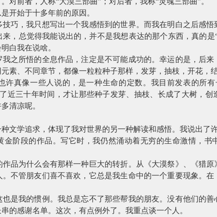
。对前者，人称“大漠三部曲”；对后者，我称“灵魂三部曲”。
总是开始于十多年前的原因。
多技巧，我只想写出一个我感悟到的世界。而我在明白之后感悟
出来，总觉得我能说出的，并不是我想表达的那个东西，真的是“
会明白我在说啥。
罗我之所悟的全息作品，注定是不可能成功的。幸运的是，后来
同元素、不同章节，都像一粒粒种子那样，发芽，抽枝，开花，
也许真像一些人说的，是一种生命的定数。我目前发表的所有
用了近三十年时间，才让那些种子发芽、抽枝、长成了大树，创
许多清凉呢。
一种文学追求，体现了我对世界的另一种解读和感悟。我说出了
黄金阶段的作品。写它时，我仍然涌动着无穷的生命激情，书
的作品为什么会有那样一种巨大的转折。从《大漠祭》、《猎原
人。不管朋友们喜不喜欢，它总是我生命中的一个重要现象。在
这也是我的惯例。我总是忘不了那些帮我的朋友。没有他们的善
长串的感谢名单。这次，有点例外了。我重点谈一个人。