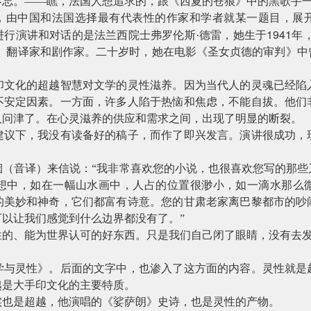
忘。——瞧，法国人想追求的，跟《西夏的苍狼》中的黑歌手一样
是，由中国和法国选择最有代表性的作家和学者就某一题目，展
1941
进行演讲和对话的是法兰西院士弗罗伦斯·德雷，她生于
年
员、翻译家和剧作家。二十岁时，她在电影《圣女贞德的审判》中
印文化的超越智慧对文学的灵性滋养。因为当代人的灵魂已经陷
不安定因素。一方面，许多人陷于热恼和焦虑，不能自拔。他们
人问津了。在心灵滋养的供应和需求之间，出现了明显的断裂。
建议下，我没有读备好的稿子，而作了即兴发言。演讲很成功，
烟（音译）来信说：“我非常喜欢您的小说，也很喜欢您写的那些
想中，如在一幅山水画中，人占的位置很渺小，如一滴水那么
的美妙和神奇，它们都富有诗意。您的甘肃老家离巴黎都市的吵
以让我们感觉到什么边界都没有了。”
性的、能为世界认可的好东西。只是我们自己闭了眼睛，没有去
学与灵性》。后面的文字中，也渗入了这方面的内容。灵性就是
越是大手印文化的主要特质。
实也是超越，他演唱的《娑萨朗》史诗，也是灵性的产物。