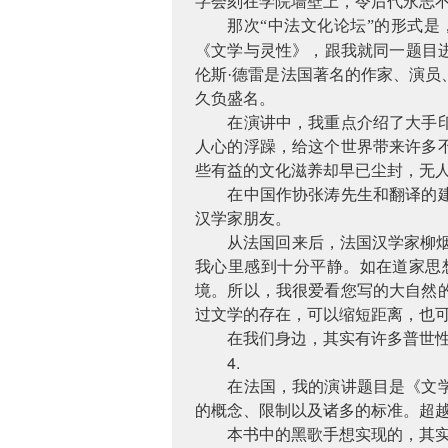
字会刻在学院墙壁上，令后代永志不
那次“中法文化论坛”的形式
《文学与灵性》，跟我就同一题目
伦斯·德雷是法国著名的作家、演
久负盛名。
在演讲中，我重点介绍了大手
人心的浮躁，给这个世界带来许多
些有益的文化滋养却早已尘封，无
在中国作协张涛先生和翻译的
汉学家朋友。
从法国回来后，法国汉学家柳
我心里感到十分平静。如在道家思
境。所以，我很爱看您写的大自然
过文学的存在，可以缩短距离，也可
在我们身边，其实有许多普世
4.
在法国，我的演讲题目是《文
的概念、限制以及诸多的标准。超
本书中的黑歌手想实现的，其