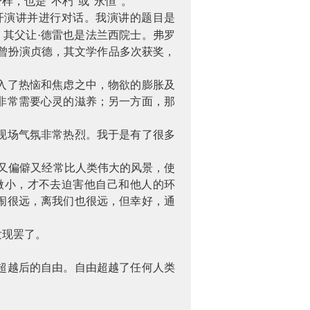
，也是“不朽”或“永恒”。
开演讲并进行对话。我演讲的题目是
，其父让·德雷也是法兰西院士。弗罗
曾扮演贞德，其文学作品多次获奖，
入了热恼和焦虑之中，物欲的膨胀及
非常需要心灵的滋养；另一方面，那
现场气氛非常热烈。我于是有了很多
又偏僻又经常比人类伟大的风景，使
微小，才不去迫害他自己和他人的环
闹很远，离我们也很远，但幸好，通
发现罢了。
超越后的自由。自由超越了任何人类