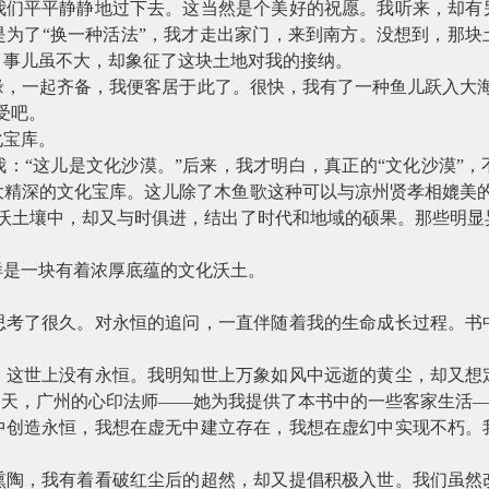
我们平平静静地过下去。这当然是个美好的祝愿。我听来，却有
是为了“换一种活法”，我才走出家门，来到南方。没想到，那块
，事儿虽不大，却象征了这块土地对我的接纳。
缘，一起齐备，我便客居于此了。很快，我有了一种鱼儿跃入大海
受吧。
化宝库。
：“这儿是文化沙漠。”后来，我才明白，真正的“文化沙漠”
大精深的文化宝库。这儿除了木鱼歌这种可以与凉州贤孝相媲美的
肥沃土壤中，却又与时俱进，结出了时代和地域的硕果。那些明显
样是一块有着浓厚底蕴的文化沃土。
思考了很久。对永恒的追问，一直伴随着我的生命成长过程。书
，这世上没有永恒。我明知世上万象如风中远逝的黄尘，却又想
一天，广州的心印法师——她为我提供了本书中的一些客家生活
中创造永恒，我想在虚无中建立存在，我想在虚幻中实现不朽。
熏陶，我有着看破红尘后的超然，却又提倡积极入世。我们虽然