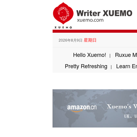
星期日
2026年8月9日
Hello Xuemo!
Ruxue M
|
Pretty Refreshing
Learn E
|