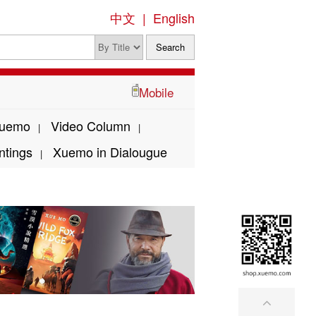
中文
|
English
Mobile
Xuemo
Video Column
|
|
ntings
Xuemo in Dialougue
|