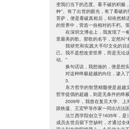
变我们当下的态度。看不破的积极
种”。有了出世的眼光，有了看破的
菩萨，便是看破真相后，却依然精
的世界中，营造一份相对的不朽。
在深圳文博会上，我发现了一
里最美的歌。那歌的名字，定然叫“
我研究和实践大手印文化的目
己。我不是想改变世界，而是无论
动。”
换句话说，我想做的，便是想
对这种终极超越的向往，渗入
3.
东方哲学的智慧精髓便是超越
哲学提倡的超越，则是无条件的终
2009
年，我曾在复旦大学、上
跟铁凝、王宏甲等作家一同出访法国
1635
法兰西学院创立于
年，是
成员去世后留下空缺时，才通过全