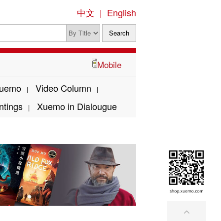
中文
|
English
Mobile
Xuemo
Video Column
|
|
ntings
Xuemo in Dialougue
|