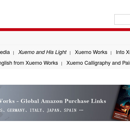
edia
Xuemo Works
Into 
Xuemo and His Light
|
|
|
nglish from Xuemo Works
Xuemo Calligraphy and Pai
|