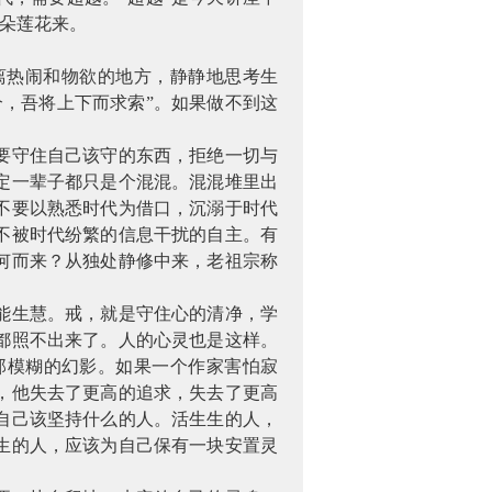
一朵莲花来。
离热闹和物欲的地方，静静地思考生
，吾将上下而求索”。如果做不到这
要守住自己该守的东西，拒绝一切与
定一辈子都只是个混混。混混堆里出
不要以熟悉时代为借口，沉溺于时代
不被时代纷繁的信息干扰的自主。有
何而来？从独处静修中来，老祖宗称
能生慧。戒，就是守住心的清净，学
都照不出来了。人的心灵也是这样。
那模糊的幻影。如果一个作家害怕寂
，他失去了更高的追求，失去了更高
自己该坚持什么的人。活生生的人，
生的人，应该为自己保有一块安置灵