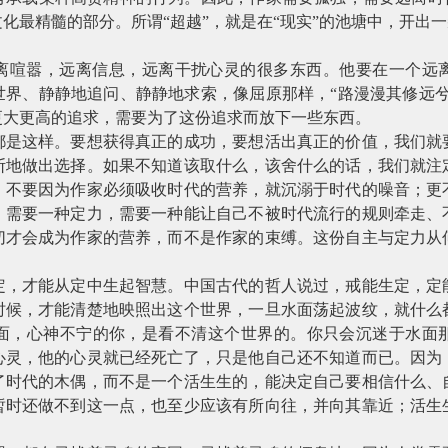
化最精髓的部分。所谓“超越”，就是在“现实”的池塘中，开出
？
离喧嚣，远离信息，远离干扰心灵的很多东西。他要在一个远
世界、静静地追问、静静地求索，像屈原那样，“路漫漫其修远兮
更大更高的追求，需要为了这份追求而放下一些东西。
都是这样。要想获得真正的成功，要想活出真正的价值，我们就
断地做出选择。如果不知道该取什么，该舍什么的话，我们就注
。不要因为作家必须吸收时代的营养，就沉溺于时代的噪音；更
，需要一种定力，需要一种能让自己不被时代流行的规则牵走、
切才会成为作家的营养，而不是作家的束缚。这份自主与定力从
定，才能从定中生起智慧。中国古代的哲人说过，戒能生定，定
时候，才能清楚地映照出这个世界，一旦水面荡起波纹，就什么
面，心神不宁的你，是看不清这个世界的。你只会沉迷于水面
心灵，他的心灵就已经死亡了，只是他自己还不知道而已。因为
了时代的木偶，而不是一个活生生的，能决定自己要相信什么、
暂时还做不到这一点，也至少应该有所向往，并向其靠近；活生