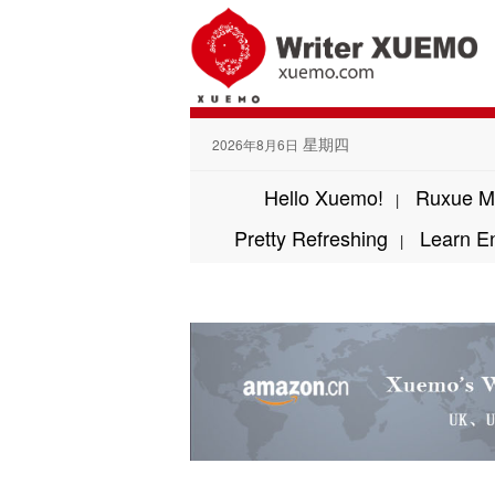
星期四
2026年8月6日
Hello Xuemo!
Ruxue M
|
Pretty Refreshing
Learn E
|