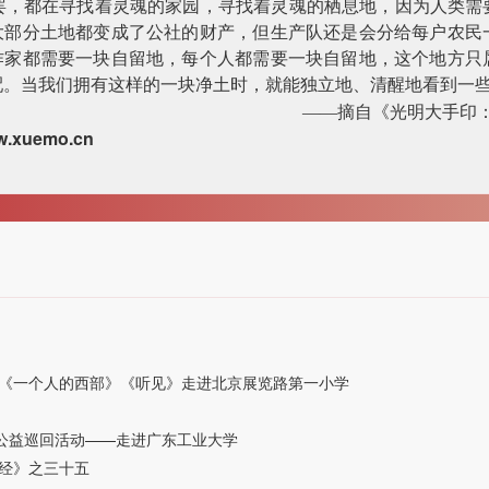
罢，都在寻找着灵魂的家园，寻找着灵魂的栖息地，因为人类需
，大部分土地都变成了公社的财产，但生产队还是会分给每户农民
个作家都需要一块自留地，每个人都需要一块自留地，这个地方只
配。当我们拥有这样的一块净土时，就能独立地、清醒地看到一
——摘自《光明大手印
w.xuemo.cn
《一个人的西部》《听见》走进北京展览路第一小学
院公益巡回活动——走进广东工业大学
经》之三十五