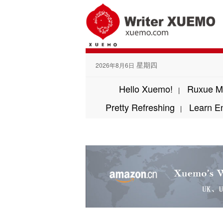
星期四
2026年8月6日
Hello Xuemo!
Ruxue M
|
Pretty Refreshing
Learn E
|