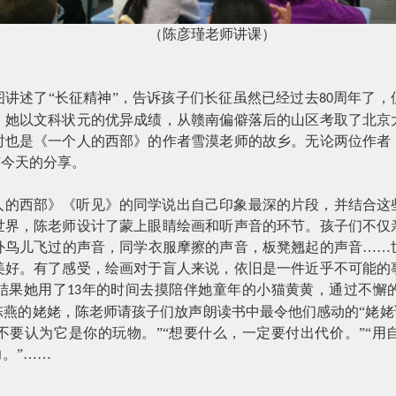
（陈彦瑾老师讲课）
图讲述了
“长征精神”，告诉孩子们长征虽然已经过去
周年了，
80
，她以文科状元的优异成绩，从赣南偏僻落后的山区考取了北京
时也是《一个人的西部》的作者雪漠老师的故乡。无论两位作者
有今天的分享。
人的西部》《听见》的同学说出自己印象最深的片段，并结合这
世界，陈老师设计了蒙上眼睛绘画和听声音的环节。孩子们不仅
外鸟儿飞过的声音，同学衣服摩擦的声音，板凳翘起的声音
……
美好。有了感受，绘画对于盲人来说，依旧是一件近乎不可能的
结果她用了
年的时间去摸陪伴她童年的小猫黄黄，通过不懈
13
燕的姥姥，陈老师请孩子们放声朗读书中最令他们感动的“姥姥
不要认为它是你的玩物。”“想要什么，一定要付出代价。”“用
。”……