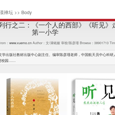
漠禅坛 >> Body
列行之二：《一个人的西部》《听见》
第一小学
 From：
www.xuemo.cn
Author：文/满铭娅 审校/陈彦瑾 Browse：
38901713
Tim
，人民文学出版社教材出版中心副主任、编审陈彦瑾老师，中国航天员中心科
进校园……