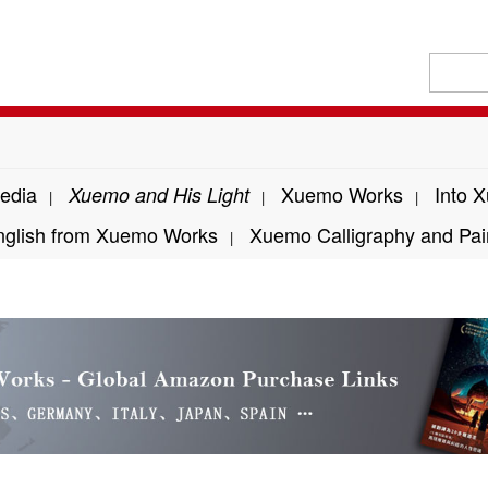
edia
Xuemo Works
Into 
Xuemo and His Light
|
|
|
nglish from Xuemo Works
Xuemo Calligraphy and Pai
|