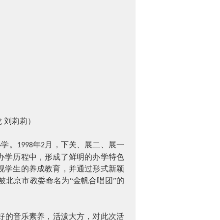
虎
刘莉莉）
小学。
年
月，下关、展二、展一
1998
2
办学历程中，形成了鲜明的办学特色
视学生的养成教育，并通过形式新颖
北京市教委命名为“金帆合唱团”的
好的音乐素养，活泼大方，对此次活