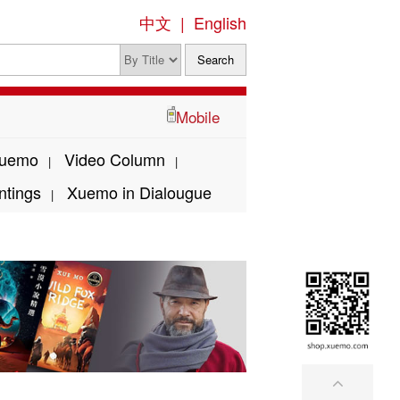
中文
|
English
Mobile
Xuemo
Video Column
|
|
ntings
Xuemo in Dialougue
|