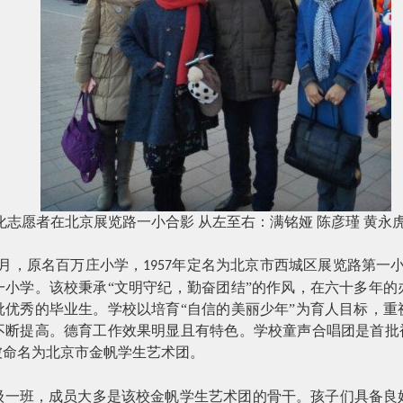
化志愿者在北京展览路一小合影
从左至右：满铭娅
陈彦瑾
黄永
月，原名百万庄小学，
年定名为北京市西城区展览路第一
1957
一小学。该校秉承“文明守纪，勤奋团结”的作风，在六十多年的
批优秀的毕业生。学校以培育“自信的美丽少年”为育人目标，重
不断提高。德育工作效果明显且有特色。学校童声合唱团是首批被
被命名为北京市金帆学生艺术团。
级一班，成员大多是该校金帆学生艺术团的骨干。孩子们具备良