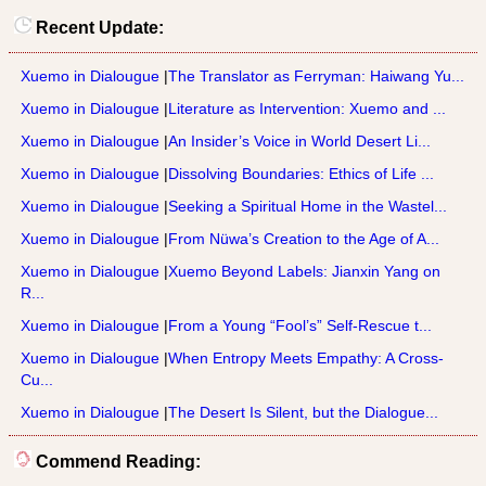
Recent Update:
Xuemo in Dialougue
|
The Translator as Ferryman: Haiwang Yu...
Xuemo in Dialougue
|
Literature as Intervention: Xuemo and ...
Xuemo in Dialougue
|
An Insider’s Voice in World Desert Li...
Xuemo in Dialougue
|
Dissolving Boundaries: Ethics of Life ...
Xuemo in Dialougue
|
Seeking a Spiritual Home in the Wastel...
Xuemo in Dialougue
|
From Nüwa’s Creation to the Age of A...
Xuemo in Dialougue
|
Xuemo Beyond Labels: Jianxin Yang on
R...
Xuemo in Dialougue
|
From a Young “Fool’s” Self-Rescue t...
Xuemo in Dialougue
|
When Entropy Meets Empathy: A Cross-
Cu...
Xuemo in Dialougue
|
The Desert Is Silent, but the Dialogue...
Commend Reading: