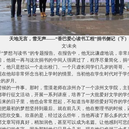
天地无言，雪无声——“香巴爱心读书工程”捐书侧记（下
\
文
未央
“梦想与读书
“的专题报告。在报告中，他无比谦虚地说，非常
前，他就一再与这次捐书的中间人强调过了，程序尽量简化，捐
了，他只是想以一个走出校门、一个只虚长同学们几岁的哥哥、
现在他却非常怀念当初上学时的情景。当初他在学生时代对于学
金的岁月。
时候的一件事。那时，雪漠老师在凉州办了一个凉州文学院，主
都举行征文活动，开展一系列讲座，培养了一大批爱好文学的学
后来的日子里，他也会常常想起，不知道当年那些爱好写作的学
能把最初的梦想坚持到最后。就在前几天，他在整理书的时候，
到悲欣交集。欣喜的是，经过这么些年，当他再读了那么多的文
那文章写得真好，稍加润色，甚至可以成为名篇。让他感到可悲