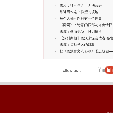
·
雪漠：禅可体会，无法言表
·
靠近写作这个仰望的境地
·
每个人都可以拥有一个世界
·
《舜网》：诗意的西部与齐鲁情怀
·
雪漠：做而无做，只因破执
·
【深圳商报】雪漠来深会读者 签
·
雪漠：惊动学区的对联
·
把《雪漠作文八步歌》唱进校园—
Follow us：