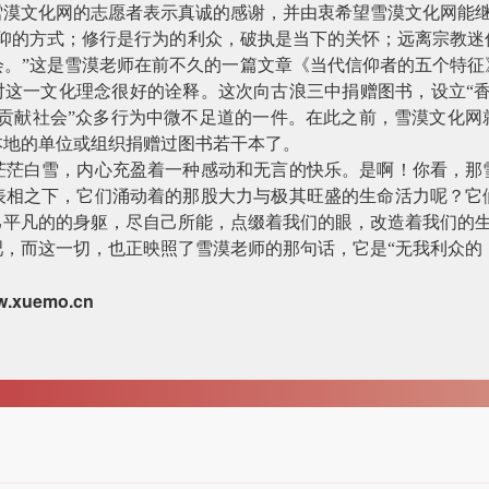
雪漠文化网的志愿者表示真诚的感谢，并由衷希望雪漠文化网能
仰的方式；修行是行为的利众，破执是当下的关怀；远离宗教迷
会。”这是雪漠老师在前不久的一篇文章《当代信仰者的五个特征
对这一文化理念很好的诠释。这次向古浪三中捐赠图书，设立“
，贡献社会”众多行为中微不足道的一件。在此之前，雪漠文化网
本地的单位或组织捐赠过图书若干本了。
茫茫白雪，内心充盈着一种感动和无言的快乐。是啊！你看，那
表相之下，它们涌动着的那股大力与极其旺盛的生命活力呢？它
己平凡的的身躯，尽自己所能，点缀着我们的眼，改造着我们的
，而这一切，也正映照了雪漠老师的那句话，它是“无我利众的
.xuemo.cn