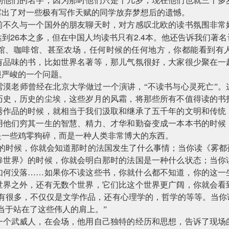
到他们的名字，因为那时他们只是十几岁，现在他们也就三十多
露出了对一些极有写作天赋的同学放弃梦想后的遗憾。
前不久与一个国外的朋友聊天时，对方感叹北欧的读书氛围非常
26
2.4
达到
本之多，但在中国人均读书只有
本。他还告诉我们著名
馆、咖啡馆、甚至农场，任何时候的任何地方，你都能看到有
有品味的书，比如世界名著等，那儿气氛很好，大家很少聚在一
很严峻的一个问题。
雪漠老师曾经在北京大学做过一个演讲，“不读书与心灵死亡”。
历史，历史的尘埃，这些岁月的风霜，将那些所有不值得读的书
秀作品的时候，就相当于我们汲取和继承了五千年的文明和传统
用他们穷其一生的智慧、精力、才华和勤奋变成一本本书的时候
是一些鸡零狗碎，而是一种人类非常博大的东西。
》的时候，你就会知道那时的法国发生了什么事情；当你读《雾都
惨世界》的时候，你就会明白那时的法国是一种什么状态；当你
如何没落……如果你不读这些书，你就什么都不知道，你的这一
世界之外，还有无数个世界，它们比这个世界更广阔，你就会看
书有很多，不仅仅是文学作品，还有心理学的，哲学的等等。当你
当于站在了这些伟人的肩上。”
一个武威人，在会场，他用自己独特的经历和思想，告诉了现场