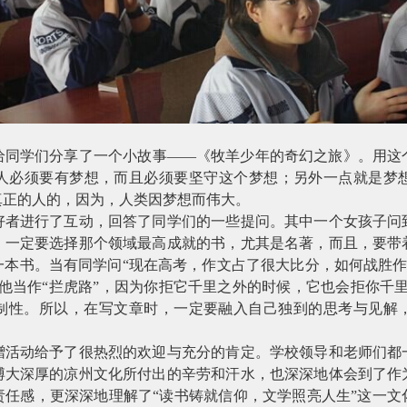
给同学们分享了一个小故事——《牧羊少年的奇幻之旅》。用这
人必须要有梦想，而且必须要坚守这个梦想；另外一点就是梦
真正的人的，因为，人类因梦想而伟大。
好者进行了互动，回答了同学们的一些提问。其中一个女孩子问
，一定要选择那个领域最高成就的书，尤其是名著，而且，要带
本书。当有同学问“现在高考，作文占了很大比分，如何战胜作
他当作“拦虎路”，因为你拒它千里之外的时候，它也会拒你千
制性。所以，在写文章时，一定要融入自己独到的思考与见解
赠活动给予了很热烈的欢迎与充分的肯定。学校领导和老师们都
博大深厚的凉州文化所付出的辛劳和汗水，也深深地体会到了作
责任感，更深深地理解了“读书铸就信仰，文学照亮人生”这一文