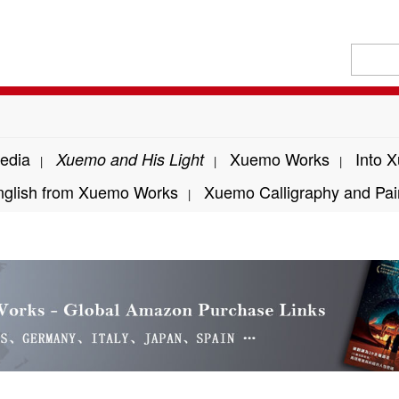
edia
Xuemo Works
Into 
Xuemo and His Light
|
|
|
nglish from Xuemo Works
Xuemo Calligraphy and Pai
|