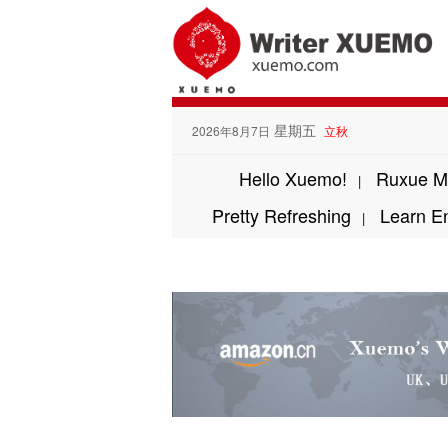
星期五
2026年8月7日
立秋
Hello Xuemo!
Ruxue M
|
Pretty Refreshing
Learn E
|