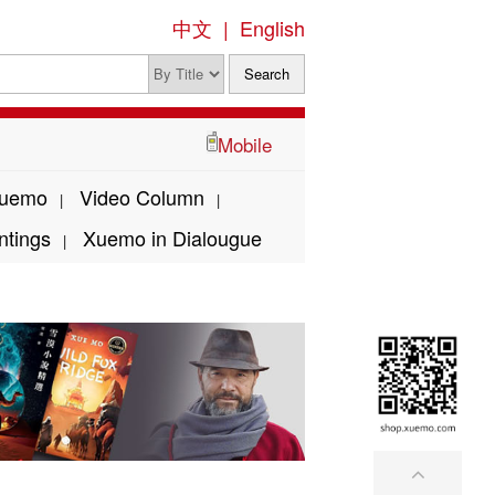
中文
|
English
Mobile
Xuemo
Video Column
|
|
ntings
Xuemo in Dialougue
|