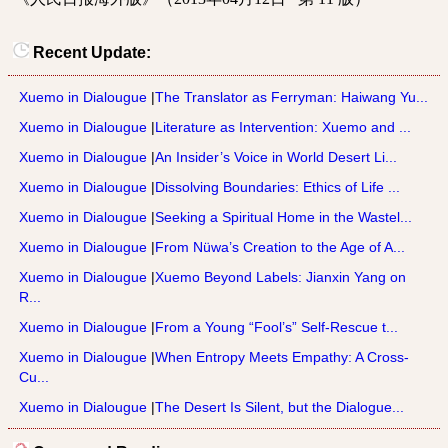
Recent Update:
Xuemo in Dialougue
|
The Translator as Ferryman: Haiwang Yu...
Xuemo in Dialougue
|
Literature as Intervention: Xuemo and ...
Xuemo in Dialougue
|
An Insider’s Voice in World Desert Li...
Xuemo in Dialougue
|
Dissolving Boundaries: Ethics of Life ...
Xuemo in Dialougue
|
Seeking a Spiritual Home in the Wastel...
Xuemo in Dialougue
|
From Nüwa’s Creation to the Age of A...
Xuemo in Dialougue
|
Xuemo Beyond Labels: Jianxin Yang on
R...
Xuemo in Dialougue
|
From a Young “Fool’s” Self-Rescue t...
Xuemo in Dialougue
|
When Entropy Meets Empathy: A Cross-
Cu...
Xuemo in Dialougue
|
The Desert Is Silent, but the Dialogue...