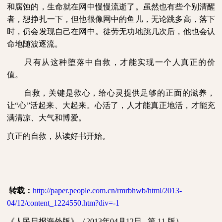
和腐蚀的，生命就在网中慢慢流逝了。虽然也有些个别清醒
者，想挣扎一下，但他很像网中的鱼儿，无论跳多高，落下
时，仍会发现自己在网中。徒劳无功地跳几次后，他也会认
命地随波逐流。
只有从这种堕落中自救，才能实现一个人真正的价
值。
自救，关键是救心，给心灵提供足够的正面的滋养，
让“心”活起来、大起来。心活了，人才能真正地活，才能充
满清凉、大气和博爱。
真正的自救，从读好书开始。
转载：
http://paper.people.com.cn/rmrbhwb/html/2013-
04/12/content_1224550.htm?div=-1
《人民日报海外版》（
2013
年
04
月
12
日
第
11
版）