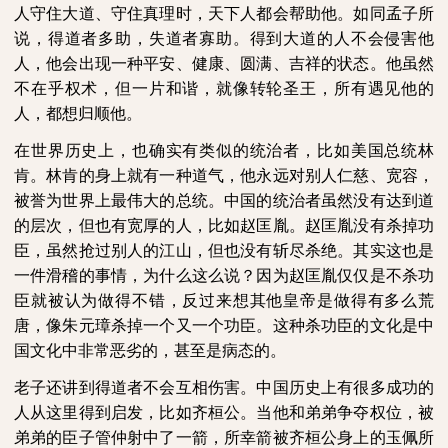
人守住大道、守住真理时，天下人都会帮助他。如同孟子所
说，得道者多助，失道者寡助。得到大道的人不会侵害他
人，他会出现一种平安、健康、圆满、吉祥的状态。他虽然
不在乎权术，但一片和谐，就像转轮圣王，所有遇见他的
人，都想归顺他。
在世界历史上，也确实有类似的统治者，比如美国总统林
肯。林肯的身上就有一种道气，他永远对别人仁慈、宽容，
被誉为世界上最伟大的总统。中国的统治者虽然没有达到道
的层次，但也有宽厚的人，比如赵匡胤。赵匡胤没有杀掉功
臣，虽然抢过别人的江山，但也没有斩尽杀绝。其实这也是
一件滑稽的事情，为什么这么说？因为赵匡胤仅仅是不杀功
臣就被认为做得不错，反过来想其他皇帝是做得有多么荒
唐，像朱元璋杀掉一个又一个功臣。这种杀功臣的文化是中
国文化中非常恶劣的，甚至是病态的。
老子还讲到得道者不会互相伤害。中国历史上有很多成功的
人从这里得到启发，比如齐桓公。当他和弟弟争夺权位，被
弟弟的臣子管仲射中了一箭，所幸箭被齐桓公身上的玉佩所