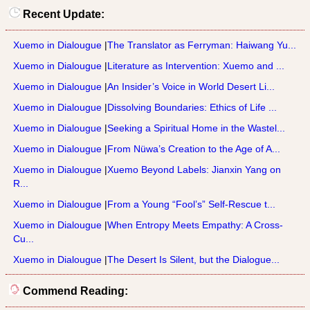
Recent Update:
Xuemo in Dialougue
|
The Translator as Ferryman: Haiwang Yu...
Xuemo in Dialougue
|
Literature as Intervention: Xuemo and ...
Xuemo in Dialougue
|
An Insider’s Voice in World Desert Li...
Xuemo in Dialougue
|
Dissolving Boundaries: Ethics of Life ...
Xuemo in Dialougue
|
Seeking a Spiritual Home in the Wastel...
Xuemo in Dialougue
|
From Nüwa’s Creation to the Age of A...
Xuemo in Dialougue
|
Xuemo Beyond Labels: Jianxin Yang on
R...
Xuemo in Dialougue
|
From a Young “Fool’s” Self-Rescue t...
Xuemo in Dialougue
|
When Entropy Meets Empathy: A Cross-
Cu...
Xuemo in Dialougue
|
The Desert Is Silent, but the Dialogue...
Commend Reading: