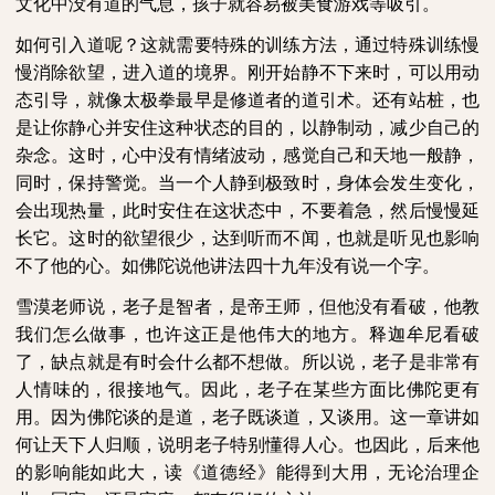
文化中没有道的气息，孩子就容易被美食游戏等吸引。
如何引入道呢？这就需要特殊的训练方法，通过特殊训练慢
慢消除欲望，进入道的境界。刚开始静不下来时，可以用动
态引导，就像太极拳最早是修道者的道引术。还有站桩，也
是让你静心并安住这种状态的目的，以静制动，减少自己的
杂念。这时，心中没有情绪波动，感觉自己和天地一般静，
同时，保持警觉。当一个人静到极致时，身体会发生变化，
会出现热量，此时安住在这状态中，不要着急，然后慢慢延
长它。这时的欲望很少，达到听而不闻，也就是听见也影响
不了他的心。如佛陀说他讲法四十九年没有说一个字。
雪漠老师说，老子是智者，是帝王师，但他没有看破，他教
我们怎么做事，也许这正是他伟大的地方。释迦牟尼看破
了，缺点就是有时会什么都不想做。所以说，老子是非常有
人情味的，很接地气。因此，老子在某些方面比佛陀更有
用。因为佛陀谈的是道，老子既谈道，又谈用。这一章讲如
何让天下人归顺，说明老子特别懂得人心。也因此，后来他
的影响能如此大，读《道德经》能得到大用，无论治理企