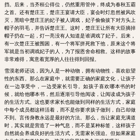
挡。后来，当齐桓公得位，仍然重用管仲，终成为春秋五霸
之首。还有楚庄王，楚庄王宴请大臣，宴会时灯忽然被风吹
灭，黑暗中楚庄王的妃子被人调戏，妃子偷偷拔下对方头上
帽子的羽毛，并告诉楚庄王。这时，楚庄王让所有大臣摘掉
帽子扔在一起，灯一亮没有人知道是谁调戏了妃子。后来，
有一次楚庄王被围困，有一个将军拼死救下他，原来这个将
军就是当初调戏妃子的人，为了报恩舍命相救。这样的故事
非常难得，寓意着宽厚的人往往得到回报。
雪漠老师还说，因为人是一种动物，拥有动物性，喜欢欲望
性的东西。那么在家庭中，就需要正确的家庭文化，让孩子
在一边享受中，一边受家长引导。如孩子喜欢哪本书的时
候，就给他哪本书，然后逐渐引导他阅读，让阅读成为孩子
的生活方式。这也要求家长也能做到同样的生活方式，家庭
中每个成员都这样活着，而不是你要求孩子做到，自己却做
不到。言传身教永远是最好的方法。那么，当让家庭充满道
时，其实就是营造了一种气息，而不是某种标签，这样孩子
自然就会养成良好的生活方式，无需家长强迫。但如果家庭