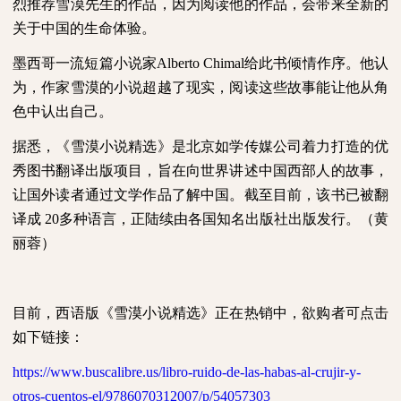
烈推荐雪漠先生的作品，因为阅读他的作品，会带来全新的
关于中国的生命体验。
墨西哥一流短篇小说家
Alberto Chimal
给此书倾情作序。他认
为，作家雪漠的小说超越了现实，阅读这些故事能让他从角
色中认出自己。
据悉，《雪漠小说精选》是北京如学传媒公司着力打造的优
秀图书翻译出版项目，旨在向世界讲述中国西部人的故事，
让国外读者通过文学作品了解中国。截至目前，该书已被翻
译成
20
多种语言，正陆续由各国知名出版社出版发行。（黄
丽蓉）
目前，西语版《雪漠小说精选》正在热销中，欲购者可点击
如下链接：
https://www.buscalibre.us/libro-ruido-de-las-habas-al-crujir-y-
otros-cuentos-el/9786070312007/p/54057303