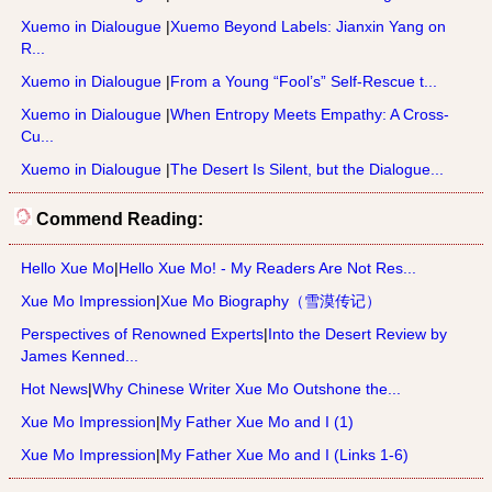
Xuemo in Dialougue
|
Xuemo Beyond Labels: Jianxin Yang on
R...
Xuemo in Dialougue
|
From a Young “Fool’s” Self-Rescue t...
Xuemo in Dialougue
|
When Entropy Meets Empathy: A Cross-
Cu...
Xuemo in Dialougue
|
The Desert Is Silent, but the Dialogue...
Commend Reading:
Hello Xue Mo
|
Hello Xue Mo! - My Readers Are Not Res...
Xue Mo Impression
|
Xue Mo Biography（雪漠传记）
Perspectives of Renowned Experts
|
Into the Desert Review by
James Kenned...
Hot News
|
Why Chinese Writer Xue Mo Outshone the...
Xue Mo Impression
|
My Father Xue Mo and I (1)
Xue Mo Impression
|
My Father Xue Mo and I (Links 1-6)