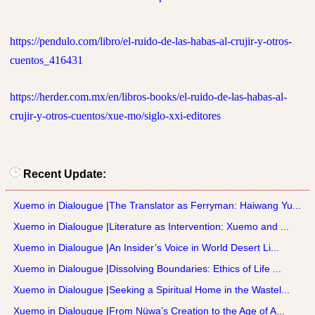
https://pendulo.com/libro/el-ruido-de-las-habas-al-crujir-y-otros-
cuentos_416431
https://herder.com.mx/en/libros-books/el-ruido-de-las-habas-al-
crujir-y-otros-cuentos/xue-mo/siglo-xxi-editores
Recent Update:
Xuemo in Dialougue
|
The Translator as Ferryman: Haiwang Yu...
Xuemo in Dialougue
|
Literature as Intervention: Xuemo and ...
Xuemo in Dialougue
|
An Insider’s Voice in World Desert Li...
Xuemo in Dialougue
|
Dissolving Boundaries: Ethics of Life ...
Xuemo in Dialougue
|
Seeking a Spiritual Home in the Wastel...
Xuemo in Dialougue
|
From Nüwa’s Creation to the Age of A...