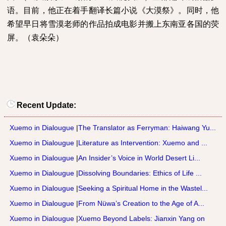
语。目前，他正在着手翻译长篇小说《大漠祭》。同时，他
希望早日将雪漠老师的作品拍成电影并搬上东南亚各国的荧
屏。（袁朵朵）
Recent Update:
Xuemo in Dialougue
|
The Translator as Ferryman: Haiwang Yu...
Xuemo in Dialougue
|
Literature as Intervention: Xuemo and ...
Xuemo in Dialougue
|
An Insider’s Voice in World Desert Li...
Xuemo in Dialougue
|
Dissolving Boundaries: Ethics of Life ...
Xuemo in Dialougue
|
Seeking a Spiritual Home in the Wastel...
Xuemo in Dialougue
|
From Nüwa’s Creation to the Age of A...
Xuemo in Dialougue
|
Xuemo Beyond Labels: Jianxin Yang on