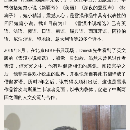
书包括短篇小说《新疆爷》《美丽》《深夜的蚕豆声》《豺
狗子》，短小精湛，震撼人心，是雪漠作品中具有代表性的
四部短篇小说。截止目前为止，《雪漠小说精选》已有英
语、法语、俄语、日语、韩语、瑞典语、西班牙语、阿拉伯
语、尼泊尔语、印地语、意大利语等
20
多个译本。
2019
年
8
月，在北京
BIBF
书展现场，
Dinesh
先生看到了英文
版的《雪漠小说精选》，顿觉一见如故。虽然未曾见过作者
雪漠，但冥冥之中，他有种似曾相识的感觉。阅读完毕之
后，他非常喜欢小说里的世界，并很快亲自将此书翻译成了
僧伽罗语。历时
2
年之后，该书得以顺利出版。这也是雪漠
作品首次与斯里兰卡读者见面，以书为载体，促进了中斯两
国之间的人文交流与合作。