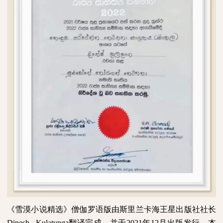
《雪漠小说精选》僧伽罗语版由斯里兰卡海王星出版社社长
Dinesh Kulatunga
翻译完成，并于
2021
年
12
月出版发行。本