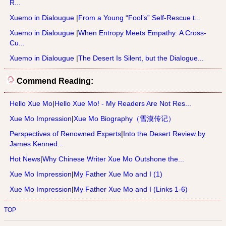
R...
Xuemo in Dialougue
|
From a Young “Fool’s” Self-Rescue t...
Xuemo in Dialougue
|
When Entropy Meets Empathy: A Cross-
Cu...
Xuemo in Dialougue
|
The Desert Is Silent, but the Dialogue...
Commend Reading:
Hello Xue Mo
|
Hello Xue Mo! - My Readers Are Not Res...
Xue Mo Impression
|
Xue Mo Biography（雪漠传记）
Perspectives of Renowned Experts
|
Into the Desert Review by
James Kenned...
Hot News
|
Why Chinese Writer Xue Mo Outshone the...
Xue Mo Impression
|
My Father Xue Mo and I (1)
Xue Mo Impression
|
My Father Xue Mo and I (Links 1-6)
TOP