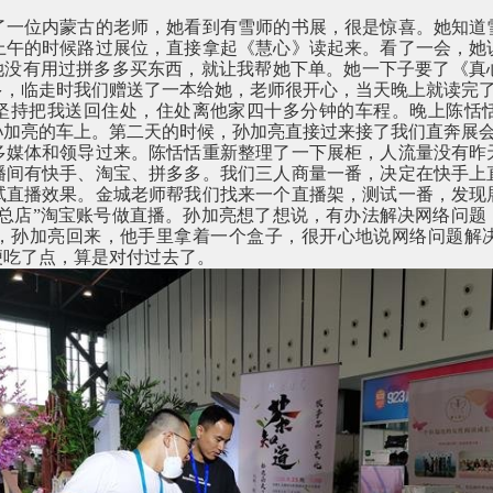
了一位内蒙古的老师，她看到有雪师的书展，很是惊喜。她知道
上午的时候路过展位，直接拿起《慧心》读起来。看了一会，她
为她没有用过拼多多买东西，就让我帮她下单。她一下子要了《真
多，临走时我们赠送了一本给她，老师很开心，当天晚上就读完
坚持把我送回住处，住处离他家四十多分钟的车程。晚上陈恬
孙加亮的车上。第二天的时候，孙加亮直接过来接了我们直奔展
多媒体和领导过来。陈恬恬重新整理了一下展柜，人流量没有昨
播间有快手、淘宝、拼多多。我们三人商量一番，决定在快手上
试直播效果。金城老师帮我们找来一个直播架，测试一番，发现
轩总店”淘宝账号做直播。孙加亮想了想说，有办法解决网络问题
，孙加亮回来，他手里拿着一个盒子，很开心地说网络问题解
便吃了点，算是对付过去了。