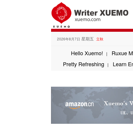
星期五
2026年8月7日
立秋
Hello Xuemo!
Ruxue M
|
Pretty Refreshing
Learn E
|