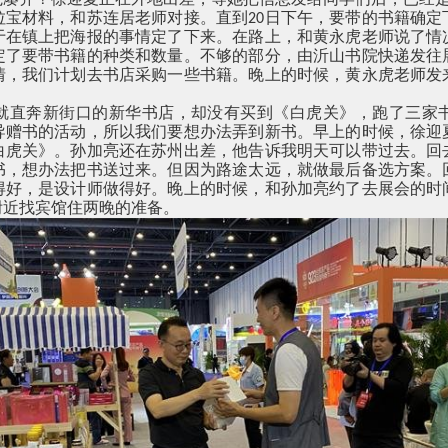
拉宝材料，和苏连居老师对接。直到
日下午，要带的书籍确定
20
于在镇上把海报的事情定了下来。在路上，和黄永虎老师说了情
定了要带书籍的种类和数量。不够的部分，由沂山书院快递发往
情，我们计划去书店采购一些书籍。晚上的时候，黄永虎老师发
就直奔新街口的新华书店，却没有买到《白虎关》，跑了三家
导赠书的活动，所以我们要想办法弄到新书。早上的时候，徐迎
白虎关》。孙加亮还在苏州出差，他告诉我明天可以带过去。回
书，想办法把书送过来。但因为路途太远，就做最后备选方案。
得好，是设计师做得好。晚上的时候，和孙加亮约了去展会的时
附近找宾馆住两晚的准备。