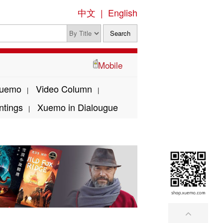
中文
|
English
Mobile
Xuemo
Video Column
|
|
ntings
Xuemo in Dialougue
|