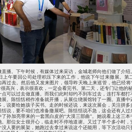
做直播。下午时候，有媒体过来采访，金城老师向他们做了介绍
日上午要回公司处理积压下来的工作，他说下午过来撤展。第
知再过去。然后他又发来图片，领导昨天晚上来巡管，他已经将“
导很高兴，表示很喜欢，一定会看完书。第二天，还专门让他的
十点可以过去做直播。而我们此时却约不到车过去，连打车都打
撤展。陈恬恬稍作准备就开播，从展位绕展馆转了一圈。直播中
多，说要给她孩子买书。走的时候还说，来这次展会，关注拼多
恬恬说，要不咱们也准备撤展吧。陈恬恬说不急，这会还有人过
中了孙加亮带来的一套黑白皮的“大漠三部曲”。她说看上这三本
她。那位女士很开心，临走时不停地道谢。又过了半个多小时，
个没人要的展架，她跑过去拿过来说这个还能用，等下次活动只