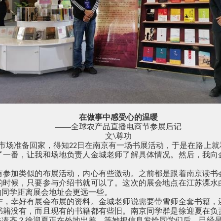
在做事中感受心的温暖
——全球农产品直播电商节参展后记
文
尊功
\
市场准备回家，得知
日在南京有一场书展活动，于是在路上就
22
了一番，让我和场地负责人金城老师了解具体情况。然后，我向
有参加类似的布展活动，内心有些激动。之前都是跟着南京读书
的时候，只要参与介绍书就可以了。这次的展会地点在江苏溧水
的同学距离展会地址会更远一些。
作，幸好有展会布展的资料。金城老师说需要带雪师全套书籍，
书籍没有，而且现有的书籍都有些旧。南京同学群是徐迎夏在负
先凑齐？徐迎夏正在外地出差，等她把信息发给同学们后，已经