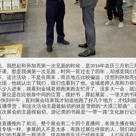
点。我想起和孙加亮第一次见面的时候，是
年农历三月初三
2016
开课。那是我俩第一次见面，时间一晃过去了四年，却感觉我们
多。这次活动，不是在周末，而且地点比较偏远，没想到孙加亮
出现，他就认出了我们，我们也看到了他。金城老师人亲和力很
不少人进来，就看到金城老师跑来跑去忙开了。没多大一会，就
。展位是在比较靠中间的位置，摆好书，撑起展架，一张大的书
经快到中午，直到展会结束我才知道他跑了好几个地方，才找到
播带货，和这次活动主题最贴切的就是雪师的“大漠三部曲”，
这次展会的主题很贴切。游记类的书籍是“一带一路”文化旅行记
们。
将直播推向了前沿。整个展会有二十四个直播间，各路主播在镜
道专场一样。参展的人不是太多，有路过展位停留的人，我们就
我们的书展是一股清流。现在物质生活已经很丰富，人们应该在