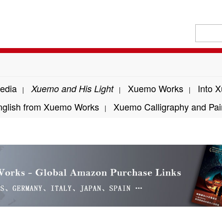
edia
Xuemo Works
Into 
Xuemo and His Light
|
|
|
nglish from Xuemo Works
Xuemo Calligraphy and Pai
|