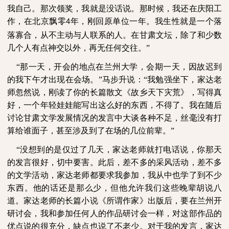
我自己。那次领奖，我就是没话说。那时候，我还在庆阳工
作，在北京飘零
年，刚回原单位一年。我生性就是一个落
4
落寡合，从不主动与人联系的人。在甘肃文坛，除了和少数
几个人有点神交以外，再无任何交往。”
“那一天，开会的地点在兰州大学，会期一天，因故迟到
的我下午才出现在会场。”马步升说：“我勉强坐下，家达老
师忽然说，刚读了你的长篇散文《故乡天下灾荒》，写得真
好，一个年轻娃娃能写出这么好的东西，不得了。我在随后
讨论甘肃文学发展情况的发言中大谈各种不足，丝毫没有打
算给谁面子，甚至涉及到了在场的几位前辈。”
“没想到的是仅过了几天，家达老师就打电话说，你那天
的发言很好，切中要害。此后，差不多的采风活动，差不多
的文学活动，家达老师都要求我参加，我从中也学了到不少
东西。他的话还是那么少，但他允许我们这些晚辈胡说八
道。家达老师的长篇小说《所谓作家》出版后，要在兰州开
研讨会，我和参加任何人的作品研讨会一样，对这部作品的
优点说的很充分，缺点也说了不老少。对于我的发言，家达