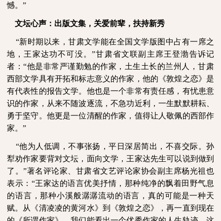
憾。”
文坛心声：出版文集，关爱前辈，扶持新秀
“新时期以来，甘肃文学能在全国文学版图中占有一席之
地，王家达功不可没。”甘肃省文联副主席王登渤告诉记
者：“他是非常严谨勤勉的作家，土生土长的兰州人，甘肃
西部文学具有开拓和标志意义的作家，他的《敦煌之恋》是
有代表性的报告文学。他也是一个非常有责任感，有忧患意
识的作家，从来不随波逐流，不急功近利，一生默默耕耘、
勇于坚守。他更是一位清醒的作家，值得让人敬佩的西部作
家。”
“他为人低调，不事张扬，平日深居简出，不喜交际。孙
犁劝作家要背对文坛，面向文学，王家达先生可以说到做到
了。”著名评论家、甘肃省文艺评论家协会副主席杨光祖也
表示：“王家达的语言优美抒情，那种纯净的飘着田野气息
的语言，那种小溪般潺潺流动的语言，真的可能是一种天
赋。从《清凌凌的黄河水》到《敦煌之恋》，再一直到现在
的《所谓作家》，我们能看出一个优秀作家的人生轨迹，这