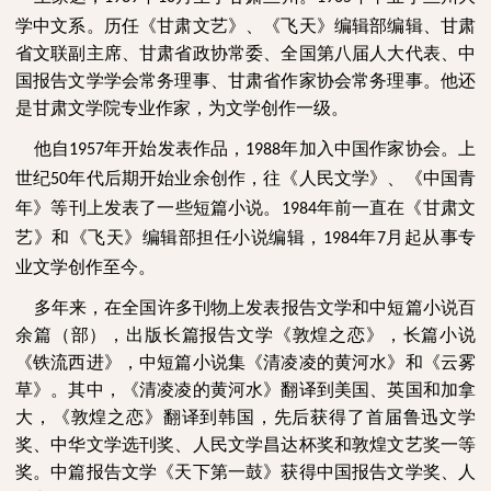
学中文系。历任《甘肃文艺》、《飞天》编辑部编辑、甘肃
省文联副主席、甘肃省政协常委、全国第八届人大代表、中
国报告文学学会常务理事、甘肃省作家协会常务理事。他还
是甘肃文学院专业作家，为文学创作一级。
他自
年开始发表作品，
年加入中国作家协会。上
1957
1988
世纪
年代后期开始业余创作，往《人民文学》、《中国青
50
年》等刊上发表了一些短篇小说。
年前一直在《甘肃文
1984
艺》和《飞天》编辑部担任小说编辑，
年
月起从事专
1984
7
业文学创作至今。
多年来，在全国许多刊物上发表报告文学和中短篇小说百
余篇
（
部
）
，出版长篇报告文学《敦煌之恋》，长篇小说
《铁流西进》，中短篇小说集《清凌凌的黄河水》和《云雾
草》。其中，《清凌凌的黄河水》翻译到美国、英国和加拿
大，《敦煌之恋》翻译到韩国，先后获得了首届鲁迅文学
奖、中华文学选刊奖、人民文学昌达杯奖和敦煌文艺奖一等
奖。中篇报告文学《天下第一鼓》获得中国报告文学奖、人