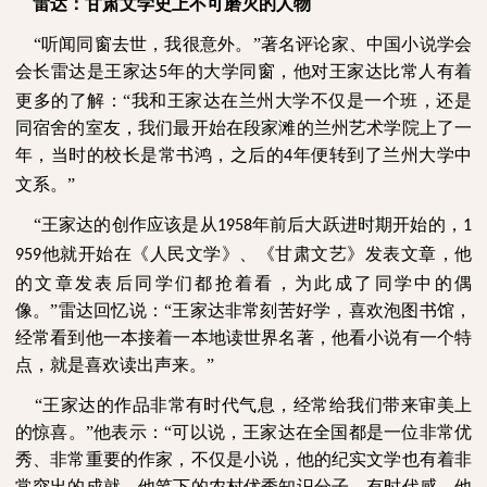
雷达：甘肃文学史上不可磨灭的人物
“听闻同窗去世，我很意外。”著名评论家、中国小说学会
会长雷达是王家达
年的大学同窗，他对王家达比常人有着
5
更多的了解：“我和王家达在兰州大学不仅是一个班，还是
同宿舍的室友，我们最开始在段家滩的兰州艺术学院上了一
年，当时的校长是常书鸿，之后的
年便转到了兰州大学中
4
文系。”
“王家达的创作应该是从
年前后大跃进时期开始的，
1958
1
他就开始在《人民文学》、《甘肃文艺》发表文章，他
959
的文章发表后同学们都抢着看，为此成了同学中的偶
像。”雷达回忆说：“王家达非常刻苦好学，喜欢泡图书馆，
经常看到他一本接着一本地读世界名著，他看小说有一个特
点，就是喜欢读出声来。”
“王家达的作品非常有时代气息，经常给我们带来审美上
的惊喜。”他表示：“可以说，王家达在全国都是一位非常优
秀、非常重要的作家，不仅是小说，他的纪实文学也有着非
常突出的成就。他笔下的农村优秀知识分子，有时代感，他