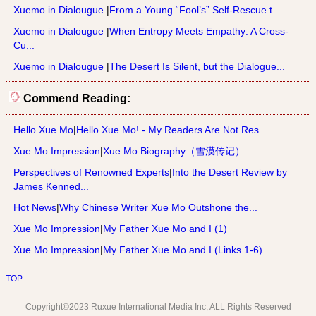
Xuemo in Dialougue
|
From a Young “Fool’s” Self-Rescue t...
Xuemo in Dialougue
|
When Entropy Meets Empathy: A Cross-
Cu...
Xuemo in Dialougue
|
The Desert Is Silent, but the Dialogue...
Commend Reading:
Hello Xue Mo
|
Hello Xue Mo! - My Readers Are Not Res...
Xue Mo Impression
|
Xue Mo Biography（雪漠传记）
Perspectives of Renowned Experts
|
Into the Desert Review by
James Kenned...
Hot News
|
Why Chinese Writer Xue Mo Outshone the...
Xue Mo Impression
|
My Father Xue Mo and I (1)
Xue Mo Impression
|
My Father Xue Mo and I (Links 1-6)
TOP
Copyright©2023 Ruxue International Media Inc, ALL Rights Reserved