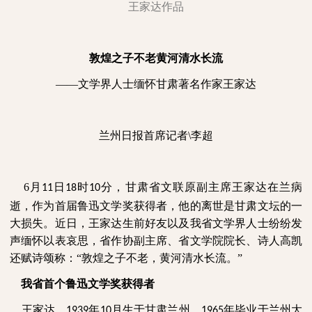
王家达作品
敦煌之子不老黄河清水长流
——
文学界人士缅怀甘肃著名作家王家达
兰州日报首席记者
\
李超
6
月
日
时
分，甘肃省文联原副主席王家达在兰病
11
18
10
逝，作为首届鲁迅文学奖获得者，他的离世是甘肃文坛的一
大损失。近日，王家达生前好友以及我省文学界人士纷纷发
声缅怀以表哀思，省作协副主席、省文学院院长、诗人高凯
还赋诗颂称：“敦煌之子不老，黄河清水长流。”
我省首个鲁迅文学奖获得者
王家达，
年
月生于甘肃兰州。
年毕业于兰州大
1939
10
1965