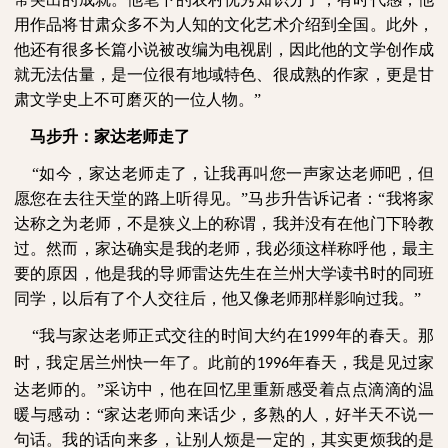
用作品将甘肃众多不为人知的文化艺术介绍到全国。此外，
他还有很多长篇小说被改编为电视剧，因此他的文学创作成
就无法估量，是一位很有地域特色、很成熟的作家，更是甘
肃文学史上不可磨灭的一位人物。”
马步升：家达老师走了
“如今，家达老师走了，让我再叫您一声家达老师吧，但
愿您在去往天堂的路上听得见。”马步升告诉记者：“我将家
达称之为老师，不是狭义上的称谓，我并没有在他门下聆教
过。然而，家达确实是我的老师，我必须这样称呼他，最主
要的原因，他是我的导师雷达先生在兰州大学读书时的同班
同学，以后有了个人交往后，他又像老师那样影响过我。”
“我与家达老师正式交往的时间大约在
年的春天。那
1999
时，我定居兰州快一年了。此前的
年春天，我是见过家
1996
达老师的。”采访中，他在回忆里重新感受着点点滴滴的温
暖与感动：“家达老师向来话少，多熟的人，好半天不说一
句话。我的话向来多，让别人烦是一定的，其实更烦我的是