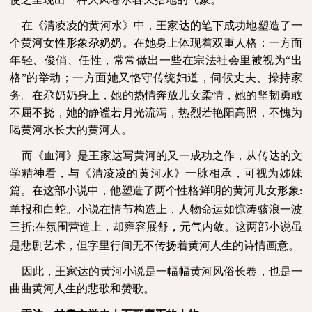
在《清凌凌的黄河水》中，王家达的笔下成功地塑造了一
个黄河女性形象尕奶奶。在她身上体现着双重人格：一方面
年轻、俊俏、任性，常常做出一些在宗法社会里被视为“出
格”的举动；一方面她又恪守传统妇道，伺候丈夫、操持家
务。在尕奶奶身上，她的热情奔放儿女柔情，她的坚韧勇敢
不屈不挠，她的静谧若月光流泻，热烈若艳阳高照，不愧为
喝黄河水长大的黄河人。
而《血河》是王家达写黄河的又一成功之作，从传达的文
学精神看，与《清凌凌的黄河水》一脉相承，可视为姊妹
篇。在这部小说中，他塑造了两个性格鲜明的黄河儿女形象
:
羊报和白蛇。小说在情节构造上，人物命运如惊涛骇浪一波
三折
在氛围营造上，却雍容展舒，元气内敛。这两部小说虽
;
是悲剧艺术，但字里行间无不传扬着黄河人生的诗情画意。
因此，王家达的黄河小说是一幅幅黄河风俗长卷，也是一
曲曲黄河人生的悲歌和赞歌。