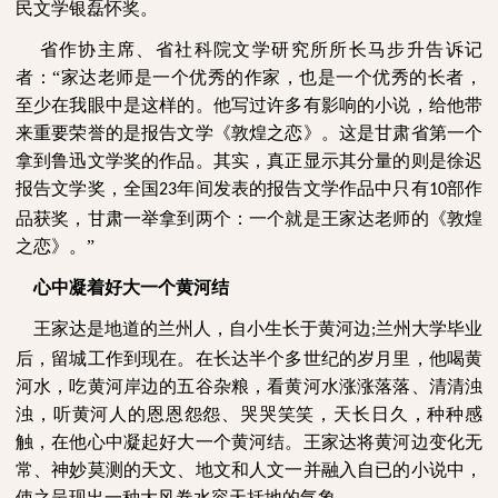
民文学银磊怀奖。
省作协主席、省社科院文学研究所所长马步升告诉记
者：“家达老师是一个优秀的作家，也是一个优秀的长者，
至少在我眼中是这样的。他写过许多有影响的小说，给他带
来重要荣誉的是报告文学《敦煌之恋》。这是甘肃省第一个
拿到鲁迅文学奖的作品。其实，真正显示其分量的则是徐迟
报告文学奖，全国
年间发表的报告文学作品中只有
部作
23
10
品获奖，甘肃一举拿到两个：一个就是王家达老师的《敦煌
之恋》。”
心中凝着好大一个黄河结
王家达是地道的兰州人，自小生长于黄河边
兰州大学毕业
;
后，留城工作到现在。在长达半个多世纪的岁月里，他喝黄
河水，吃黄河岸边的五谷杂粮，看黄河水涨涨落落、清清浊
浊，听黄河人的恩恩怨怨、哭哭笑笑，天长日久，种种感
触，在他心中凝起好大一个黄河结。王家达将黄河边变化无
常、神妙莫测的天文、地文和人文一并融入自已的小说中，
使之呈现出一种大风卷水容天括地的气象。