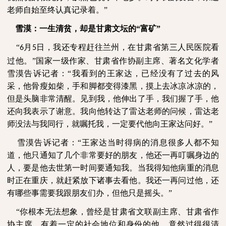
老师自始至终认真记录着。”
雪漠：一生清贫，却是甘肃文坛的“富矿”
“
月
日，我还专程赶往兰州，在甘肃省第三人民医院看
6
5
过他。”国家一级作家、甘肃省作协副主席、著名文化学者
雪漠告诉记者：“我看到的王家达，已经没有了过去的风
采，他骨瘦如柴，手和脚都变得漆黑，摸上去冰凉冰凉的，
但是头脑非常清醒。见到我，他伸出了手，我们握了手，他
还向我表示了谢意。我向他转达了雷达老师的问候，雷达老
师没法与我同行，就嘱托我，一定要代他向王家达问好。”
雪漠告诉记者：“王家达当时得病的消息很多人都不知
道，他只通知了几个
非常要好的朋友，他还一再叮嘱身边的
人，要是他去世第一时间要通知我。当我得知他病重的消息
时正在重庆，就赶紧放下诸事去看他。我还一再问过他，还
有哪些事需要我跟朋友们办，但他只是摇头。”
“你根本无法想象，曾经是甘肃省文联副主席、甘肃省作
协主席，有着一定的社会地位和身份的他，竟然过得很清