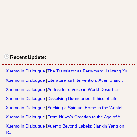
Recent Update:
Xuemo in Dialougue
|
The Translator as Ferryman: Haiwang Yu...
Xuemo in Dialougue
|
Literature as Intervention: Xuemo and ...
Xuemo in Dialougue
|
An Insider’s Voice in World Desert Li...
Xuemo in Dialougue
|
Dissolving Boundaries: Ethics of Life ...
Xuemo in Dialougue
|
Seeking a Spiritual Home in the Wastel...
Xuemo in Dialougue
|
From Nüwa’s Creation to the Age of A...
Xuemo in Dialougue
|
Xuemo Beyond Labels: Jianxin Yang on
R...