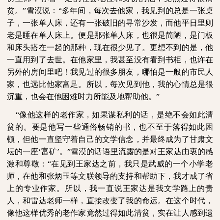
贫。”雪漠说：“多年间，每次去他家，我见到的总是一张桌
子，一张单人床，还有一张破旧的寻常沙发，而他平日里则
老是睡在单人床上。便是那张单人床，也很是简陋，是门板
和床头搭在一起的那种，现在很少见了。更想不到的是，他
一直用到了去世。在他家里，我甚至没有看到书柜，也许在
另外的房间里吧！我见过的很多朋友，哪怕是一般的市民人
家，也远比他家富足。所以，每次见到他，我的心情总是很
沉重，也会在他困难时力所能及地帮助他。”
“像他这样的老作家，如果谋私利的话，是绝不会如此清
贫的。要是他写一些通俗畅销的书，也不至于落得如此困
顿，但他一直坚守着自己的文学信念，并最终成为了甘肃文
坛的一座‘富矿’。”雪漠的话语里流露的是对王家达由衷的感
激和尊敬：“在见到王家达之前，我只是武威的一个小学老
师，在他和张炳玉等文联领导的支持和帮助下，我才成了省
上的专业作家。所以，我一直说王家达是我文学路上的贵
人，和雷达老师一样，直接改变了我的命运。在这个时代，
像他这样优秀的老作家竟然过得如此清贫，实在让人感到遗