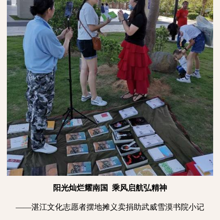
阳光灿烂耀南国
乘风启航弘精神
——湛江文化志愿者摆地摊义卖捐助武威雪漠书院小记