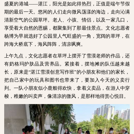
盛夏的港城——湛江，阳光是如此得热烈，正值是端午节假
期的最后一天。悠闲的人们走向微风荡漾的海边，走向沁满
清新空气的公园草坪。老人、小孩、情侣，以及一家几口，
享受着大自然的恩赐，都聚集到了那最佳景点。文化志愿者
杨博为早就选好了公园里人气旺盛的一角，宽阔的草坪，在
跨海大桥底下，海风阵阵，清凉飒爽。
上午九点，文化志愿者在草坪上摆开了雪漠老师的作品，还
有奶格玛护肤品及营养品。紧接着，摆地摊的队伍越来越
长，原来是“湛江雪漠创意写作班”的小朋友和他们的家长，
把自己家中的玩具和图书也带来了，要加入今天的义卖行
列。一队小朋友似小鹿般得欢快，拿着义卖品，在游人中穿
梭，稚嫩的叫卖声，像清凉的微风，是那样地得赏心悦目。