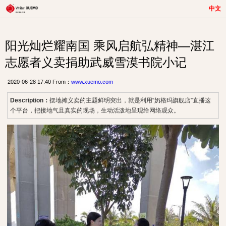
中文
阳光灿烂耀南国 乘风启航弘精神—湛江
志愿者义卖捐助武威雪漠书院小记
2020-06-28 17:40 From：
www.xuemo.com
Description：
摆地摊义卖的主题鲜明突出，就是利用“奶格玛旗舰店”直播这
个平台，把接地气且真实的现场，生动活泼地呈现给网络观众。