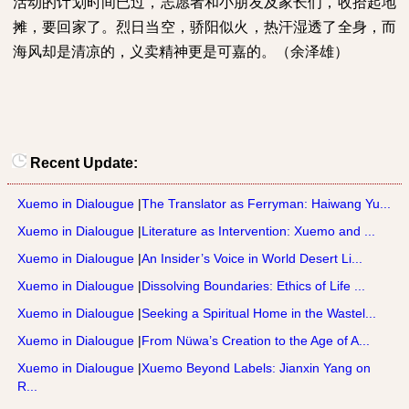
活动的计划时间已过，志愿者和小朋友及家长们，收拾起地
摊，要回家了。烈日当空，骄阳似火，热汗湿透了全身，而
海风却是清凉的，义卖精神更是可嘉的。（余泽雄）
Recent Update:
Xuemo in Dialougue
|
The Translator as Ferryman: Haiwang Yu...
Xuemo in Dialougue
|
Literature as Intervention: Xuemo and ...
Xuemo in Dialougue
|
An Insider’s Voice in World Desert Li...
Xuemo in Dialougue
|
Dissolving Boundaries: Ethics of Life ...
Xuemo in Dialougue
|
Seeking a Spiritual Home in the Wastel...
Xuemo in Dialougue
|
From Nüwa’s Creation to the Age of A...
Xuemo in Dialougue
|
Xuemo Beyond Labels: Jianxin Yang on
R...