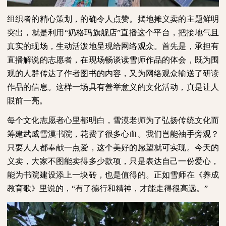
组织者的精心策划，的确令人点赞。摆地摊义卖的主题鲜明
突出，就是利用“奶格玛旗舰店”直播这个平台，把接地气且
真实的现场，生动活泼地呈现给网络观众。首先是，承担有
直播解说的志愿者，在现场畅谈读雪师作品的体会，既为围
观的人群传达了作者图书的内容，又为网络观众输送了研读
作品的信息。这样一场具有善举意义的文化活动，真是让人
眼前一亮。
每个文化志愿者心里都明白，雪漠老师为了弘扬传统文化而
筹建武威雪漠书院，花费了很多心血。我们岂能袖手旁观？
只要人人都奉献一点爱，这个美好的愿望就可实现。今天的
义卖，大家不图能卖得多少款项，只是表达自己一份爱心，
能为书院建设添上一块砖，也是值得的。正如雪师在《养成
教育歌》里说的，“有了德行和精神，才能走得很高远。”