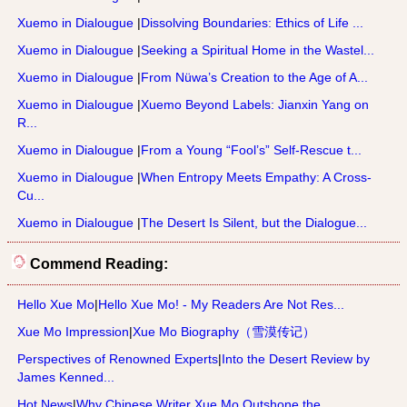
Xuemo in Dialougue
|
Dissolving Boundaries: Ethics of Life ...
Xuemo in Dialougue
|
Seeking a Spiritual Home in the Wastel...
Xuemo in Dialougue
|
From Nüwa’s Creation to the Age of A...
Xuemo in Dialougue
|
Xuemo Beyond Labels: Jianxin Yang on
R...
Xuemo in Dialougue
|
From a Young “Fool’s” Self-Rescue t...
Xuemo in Dialougue
|
When Entropy Meets Empathy: A Cross-
Cu...
Xuemo in Dialougue
|
The Desert Is Silent, but the Dialogue...
Commend Reading:
Hello Xue Mo
|
Hello Xue Mo! - My Readers Are Not Res...
Xue Mo Impression
|
Xue Mo Biography（雪漠传记）
Perspectives of Renowned Experts
|
Into the Desert Review by
James Kenned...
Hot News
|
Why Chinese Writer Xue Mo Outshone the...