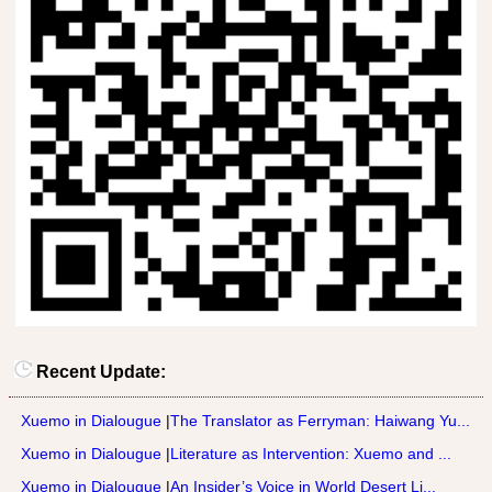
Recent Update:
Xuemo in Dialougue
|
The Translator as Ferryman: Haiwang Yu...
Xuemo in Dialougue
|
Literature as Intervention: Xuemo and ...
Xuemo in Dialougue
|
An Insider’s Voice in World Desert Li...