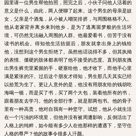
园里请一位男生帮他拍照，照完之后，小伙子问他人活着的
意义是什么，由此，两人便聊了起来。这个男生的母亲是妓
女，父亲是个酒鬼，从小被人嘲笑排挤，与周围格格不入。
他从老家背井离乡来到他乡，是为了逃离噩梦般的生活环
境，可仍然无法融入周围的人群。他最爱看书，但苦于没有
读书的机会。得知他生活拮据后，朋友就拿出身上的钱给
他，没想到这个男生拒绝了。虽然他话说得不多，但其执拗
的表情、僵硬的肢体都表明了他不接受的态度。直到朋友拽
出男生裤兜里紧握的手，硬塞给他，他才收下，而他手心里
满是紧张的汗。过后这个朋友才得知，男生那几天其实已经
以拾荒为生了。更让人意外的是，他没有用朋友给的钱胡吃
海喝一顿，而是买了书，买了两个大包，装着他所有的书，
跟着朋友去学习。他的全部行李，就是那两包书。他的骨子
里有一种高贵，他对自我有一种坚守。试想，他从小就生活
在一个污浊的环境里，但他并没有被周遭影响，反倒活出了
人格上的纯粹，如今能有多少人在他那样的遭遇下，坚守住
人格的尊严？他的故事令很多人汗颜。