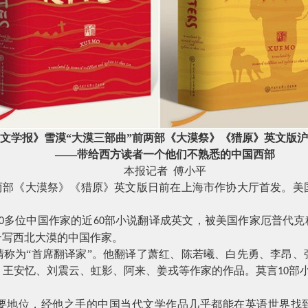
《文学报》
雪漠
“大漠三部曲”前两部《大漠祭》《猎原》英文版
——
带给西方读者一个他们不熟悉的中国西部
本报记者
傅小平
前两部《大漠祭》《猎原》英文版日前在上海市作协大厅首发。美
多位中国作家的近
部小说翻译成英文，被美国作家厄普代克
0
60
个写西北大漠的中国作家。
清称为“首席翻译家”。他翻译了萧红、陈若曦、白先勇、李昂、
、王安忆、刘震云、虹影、阿来、姜戎等作家的作品。莫言
部
10
要地位，经他之手的中国当代文学作品几乎都能在英语世界找