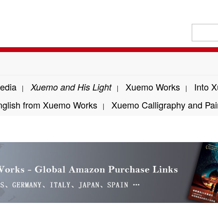
edia
Xuemo Works
Into 
Xuemo and His Light
|
|
|
nglish from Xuemo Works
Xuemo Calligraphy and Pai
|