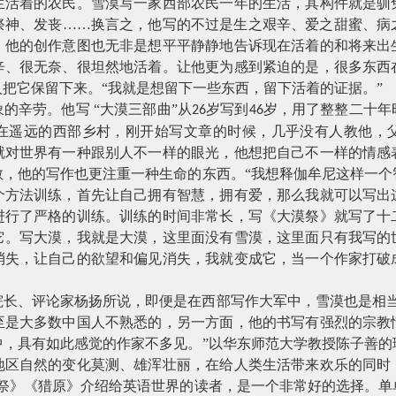
生活着的农民。雪漠写一家西部农民一年的生活，其构件就是驯
祭神、发丧
……换言之，他写的不过是生之艰辛、爱之甜蜜、病
。他的创作意图也无非是想平平静静地告诉现在活着的和将来出
辛、很无奈、很坦然地活着。让他更为感到紧迫的是，很多东西
把它保留下来。“我就是想留下一些东西，留下活着的证据。”
象的辛劳。他写
“大漠三部曲”从
岁写到
岁，用了整整二十年
26
46
在遥远的西部乡村，刚开始写文章的时候，几乎没有人教他，
就对世界有一种跟别人不一样的眼光，他想把自己不一样的情感
教，他的写作也更注重一种生命的东西。“我想释伽牟尼这样一个
个方法训练，首先让自己拥有智慧，拥有爱，那么我就可以写出
进行了严格的训练。训练的时间非常长，写《大漠祭》就写了十
它。写大漠，我就是大漠，这里面没有雪漠，这里面只有我写的
消失，让自己的欲望和偏见消失，我就变成它，当一个作家打破
院长、评论家杨扬所说，即便是在西部写作大军中，雪漠也是相
至是大多数中国人不熟悉的，另一方面，他的书写有强烈的宗教
中，具有如此感觉的作家不多见。”以华东师范大学教授陈子善的
地区自然的变化莫测、雄浑壮丽，在给人类生活带来欢乐的同时
漠祭》《猎原》介绍给英语世界的读者，是一个非常好的选择。单