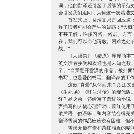
词，他的翻译还引起了后续的示范
会引发我们追问，为何这一次葛浩
首发式上，葛浩文只是回应道
释了读者可能会产生的疑惑：“大
不甚了解，许多习俗、俗语、方言
在，我们可以向他请教。困难之处
战。”
《大漠祭》《猎原》厚厚两本
英文读者接受和欢迎也是未知之数
了。“当我翻开雪漠的作品，被扑
书写，也是爱的书写。翻译家的工作
这般
“真爱”从何而来？浙江
《生死场》《呼兰河传》的现代版
红作品之余，还续写了萧红的小说
言描写的人物心理活动，萧红使用
歇后语、俗语等，和内容结合得完
翻译雪漠的作品应该说有困难，但不
雪漠无疑有着和萧红相近的精