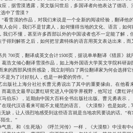
效应，据雪漠透露，英文版问世后，多国译者向他表达了德语、
文选中了雪漠？
：
“看雪漠的作品，对我们来说是一个全新的阅读经验，翻译他
概有人会问，我们不是甘肃人，如何懂得当地的文化、语言，如何
，我们不懂，甚至许多西部以外的中国读者也不一定能了解，
在于得到解答之后，如何把甘肃特殊的语言用英文表达出来，而
书共
700
页，翻译成英文合计
页，据说单单翻译《猎原》就
1500
。葛浩文倾心翻译雪漠作品，如上海外国语大学英文学院科研副院
面而来的西部风情所感染，我立刻明白了两位翻译家为何会选择它
不是为了讨好别人，也是一种爱的劳作。”
文艺出版社上海分社社长曹元勇说出了其中的重要缘由。在他看
。而葛浩文最早以萧红研究进入中国学界视野，他写过《萧红评
《马伯乐》，近期由中国大百科全书出版社出版。曹元勇表示，
了在现代汉语看来可能不太规范的语言。《大漠祭》也是如此，
美无缺，让人强烈地感受到这些语言就是当地农民要说的话。“有
陌生。”
神气质。和《生死场》《呼兰河传》一样，《大漠祭》中没有中