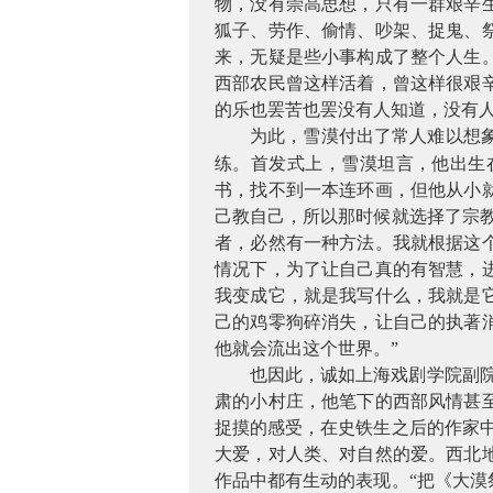
物，没有崇高思想，只有一群艰辛
狐子、劳作、偷情、吵架、捉鬼、
来，无疑是些小事构成了整个人生
西部农民曾这样活着，曾这样很艰
的乐也罢苦也罢没有人知道，没有人
为此，雪漠付出了常人难以想
练。首发式上，雪漠坦言，他出生
书，找不到一本连环画，但他从小
己教自己，所以那时候就选择了宗
者，必然有一种方法。我就根据这
情况下，为了让自己真的有智慧，
我变成它，就是我写什么，我就是
己的鸡零狗碎消失，让自己的执著
他就会流出这个世界。”
也因此，诚如上海戏剧学院副
肃的小村庄，他笔下的西部风情甚
捉摸的感受，在史铁生之后的作家
大爱，对人类、对自然的爱。西北
作品中都有生动的表现。“把《大