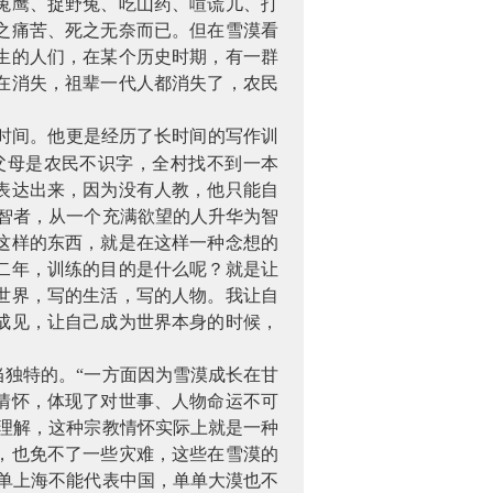
兔鹰、捉野兔、吃山药、喧谎儿、打
之痛苦、死之无奈而已。但在雪漠看
生的人们，在某个历史时期，有一群
在消失，祖辈一代人都消失了，农民
时间。他更是经历了长时间的写作训
父母是农民不识字，全村找不到一本
表达出来，因为没有人教，他只能自
智者，从一个充满欲望的人升华为智
这样的东西，就是在这样一种念想的
二年，训练的目的是什么呢？就是让
世界，写的生活，写的人物。我让自
成见，让自己成为世界本身的时候，
当独特的。
“一方面因为雪漠成长在甘
情怀，体现了对世事、人物命运不可
理解，这种宗教情怀实际上就是一种
，也免不了一些灾难，这些在雪漠的
单上海不能代表中国，单单大漠也不