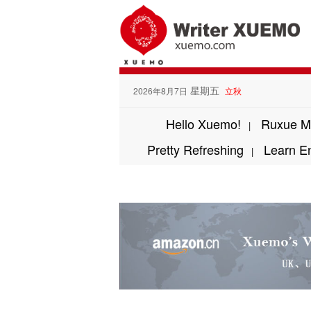
星期五
2026年8月7日
立秋
Hello Xuemo!
Ruxue M
|
Pretty Refreshing
Learn E
|