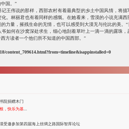
中国。”
书记王伟说的那样，西部农村有着最典型的乡土中国风情，将描
变化。林丽君也有着同样的感慨。在她看来，雪漠的小说充满西
漠的力量，摧残生命的无情，也可以感受到大漠无与伦比的美。
八爷如何在沙窝深处求生，细心地刮着草叶上一滴一滴的露珠，
西方读者一个他们所不知道的中国西部。”
/18/content_709614.html?from=timeline&isappinstalled=0
书院捐赠木门
根，快乐为基
...
漠受邀参加第四届海上丝绸之路国际智库论坛