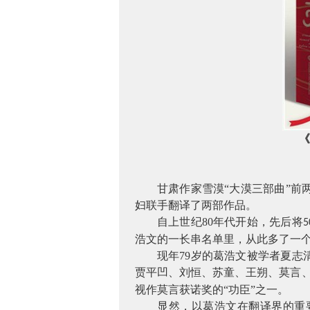
甘肃作家雪漠
“大漠三部曲”
妇联手翻译了两部作品。
自上世纪
80
年代开始，先后将
5
浩文的一长串名单里，从此多了一
现年
79
岁的葛浩文被学者夏志
贾平凹、刘恒、苏童、王朔、莫言
视作莫言获诺奖的“功臣”之一。
显然，以葛浩文在翻译界的重