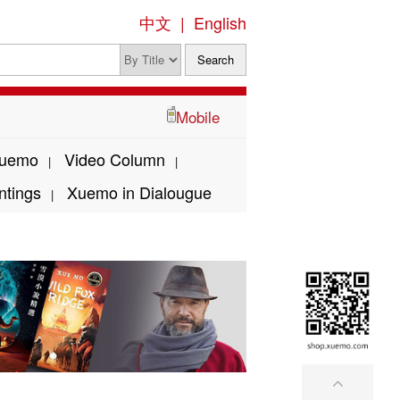
中文
|
English
Mobile
Xuemo
Video Column
|
|
ntings
Xuemo in Dialougue
|