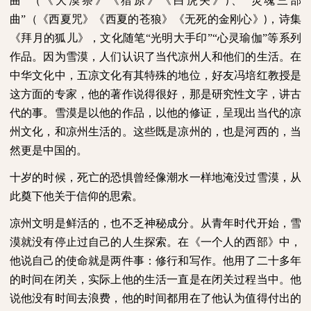
曲”（《大漠祭》《猎原》《白虎关》
、“灵魂三部
)
曲”（《西夏咒》《西夏的苍狼》《无死的金刚心》
，诗集
)
《拜月的狐儿》，文化随笔“光明大手印”“心灵瑜伽”等系列
作品。因为雪漠，人们认识了当代凉州人和他们的生活。在
中华文化中，五凉文化有其特殊的地位，好友冯培红教授是
这方面的专家，他的著作说得很好，那是研究性文字，讲古
代的事。雪漠是以他的作品，以他的修证，呈现出当代的凉
州文化，和凉州生活的。这些既是凉州的，也是河西的，当
然更是中国的。
十岁的时候，死亡的恐惧曾经像潮水一样地淹没过雪漠，从
此奠下他关于信仰的思索。
凉州文明是鲜活的，也不乏神秘成分。从青年时代开始，雪
漠就没有停止过自己的人生探索。在《一个人的西部》中，
他说自己的使命就是两件事：修行和写作。他用了二十多年
的时间在闭关，实际上他的生活一直是在闭关过程当中。他
说他没有时间去浪费，他的时间都用在了他认为值得付出的