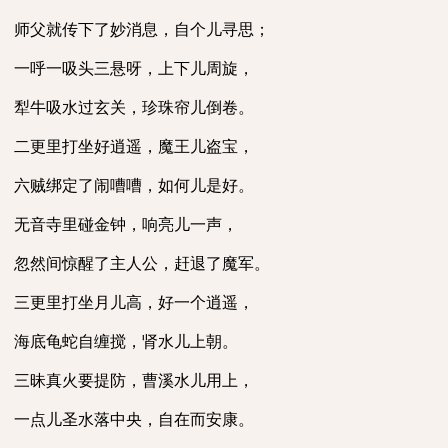
师父就传下了妙消息，自个儿寻思；
一呼一吸头三悬呀，上下儿周旋，
犁牛吸水过玄关，珍珠帘儿倒卷。
二更里打坐好逍遥，魔王儿盗宝，
六贼绑定了闹嘈嘈，如何儿是好。
无音寺里碰金钟，响亮儿一声，
忽然间惊醒了主人公，赶退了魔军。
三更里打坐月儿高，好一个逍遥，
海底龟蛇自缠搅，肾水儿上朝。
三昧真火要提防，曹溪水儿用上，
一点儿圣水落中央，自在而安康。