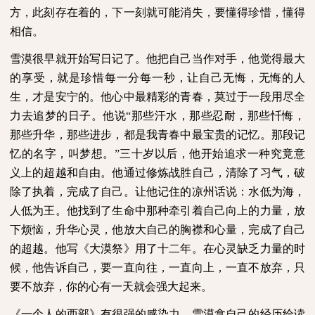
方，此刻存在着的，下一刻就可能消失，要懂得珍惜，懂得
相信。
雪漠很早就开始写日记了。他把自己当作对手，他觉得最大
的享受，就是珍惜每一分每一秒，让自己无悔，无悔的人
生，才是安宁的。他心中最精彩的青春，莫过于一段用尽全
力去追梦的日子。他说“那些汗水，那些忍耐，那些忏悔，
那些升华，那些进步，都是我青春中最宝贵的记忆。那段记
忆的名字，叫梦想。”三十岁以后，他开始追求一种究竟意
义上的超越和自由。他通过修炼战胜自己，清除了习气，破
除了执着，完成了自己。让他记住的凉州话说：水低为海，
人低为王。他找到了生命中那种牵引着自己向上的力量，放
下烦恼，升华心灵，他放大自己的胸襟和心量，完成了自己
的超越。他写《大漠祭》用了十二年。在心灵缺乏力量的时
候，他告诉自己，要一直向往，一直向上，一直不放弃，只
要不放弃，你的心有一天就会强大起来。
《一个人的西部》有很强的感染力，雪漠拿自己的经历给读