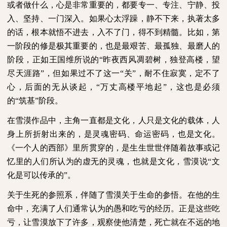
或者做什么，心是非常重要的，都要专一、专注、宁静、投
入、坚持、一门深入。如果心太浮躁，静不下来，执著太多
的话，根本就悟不进去，入不了门，得不到精髓。比如，第
一阶段的修是极其重要的，也是最艰苦、最孤独、最磨人的
阶段，正如王国维所说的“昨夜西风凋碧树，独登高楼，望
尽天涯路”，但如果过不了这一“关”，耐不住寂寞，定不了
心，后面的无从谈起，“万丈高楼平地起”，这也是必须
的“筑基”阶段。
在雪漠作品中，主角一直都是文化，人只是文化的载体，人
身上所折射出来的，是灵魂密码、命运密码，也是文化。
《一个人的西部》里所贯穿的，是生生世世伴随着故事或记
忆里的人们所认为的虚无的灵魂，也就是文化，雪漠说“文
化是可以传承的”。
关于生死的参照系，伴随了雪漠关于生命的参悟。在他的生
命中，充满了人们通常认为的愚和吃亏的经历。正是这些吃
亏，让雪漠放下了许多，观察使他清楚，死亡就在不远的地