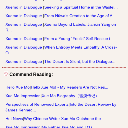
Xuemo in Dialougue
|
Seeking a Spiritual Home in the Wastel...
Xuemo in Dialougue
|
From Nüwa’s Creation to the Age of A...
Xuemo in Dialougue
|
Xuemo Beyond Labels: Jianxin Yang on
R...
Xuemo in Dialougue
|
From a Young “Fool’s” Self-Rescue t...
Xuemo in Dialougue
|
When Entropy Meets Empathy: A Cross-
Cu...
Xuemo in Dialougue
|
The Desert Is Silent, but the Dialogue...
Commend Reading:
Hello Xue Mo
|
Hello Xue Mo! - My Readers Are Not Res...
Xue Mo Impression
|
Xue Mo Biography（雪漠传记）
Perspectives of Renowned Experts
|
Into the Desert Review by
James Kenned...
Hot News
|
Why Chinese Writer Xue Mo Outshone the...
Xue Mo Impression
|
My Father Xue Mo and I (1)