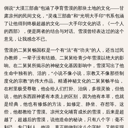
倘说“大漠三部曲”包涵了孕育雪漠的那块土地的文化——甘
肃凉州的民间文化，“灵魂三部曲”和“光明大手印”书系包涵
了让他得到终极超越的文化——大手印文化的话，《一个人
的西部》，便是两者的结合与对话。雪漠曾经表达过的这个
意见，让我感念不已。
雪漠的二舅舅畅国权是一个有“法”有“功夫”的人，还当过民
办教师，一辈子没有结婚。二舅舅给青少年雪漠以绝大的影
响。在二舅舅所揭示的神秘文化基因影响中，雪漠写出了他
生命中独有的、活的，“小说不像小说，宗教又不像那些制
度化的宗教”的伟大作品。精通神秘文化的二舅舅畅半仙，
在村里极受尊敬，他会给人们打卦、治病，多很灵验，但他
说，他的东西跟神婆有本质上的区别，因为他有本草，也就
是经典，他也有修炼的方法，如修定、静坐、存想等。这
些，他都教给了雪漠。凉州文化哺育成长的雪漠，后来是超
越了，超越后的雪漠，说他造命的秘诀，只有八个字：毫不
利己，专门利人。他说，真正能做到这八个字时，又能实现