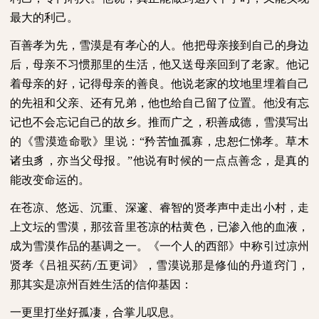
最大的利己。
百善孝为先，雪漠是有孝心的人。他把母亲接到自己的身边
后，母亲不习惯那里的生活，他又送母亲回到了老家。他记
着母亲的好，记得母亲的善良。他说老家的坟地里埋着自己
的先祖和父亲、还有兄弟，他也给自己留了位置。他没有忘
记也不会忘记自己的故乡。推而广之，积善成德，雪漠写出
的《雪漠造命歌》里说：“矜苦恤孤寡，忠恕仁悌孝。草木
诸虫豸，亦当父母报。”他说有时候的一点点善念，是真的
能改变命运的。
在苍凉、悠远、沉重、深邃、睿智的贤孝声中走出小村，走
上文坛的雪漠，那弦音里苍凉的枯黄色，已渗入他的血液，
成为雪漠作品的基调之一。《一个人的西部》中称引过凉州
贤孝《吕祖买药
五更词》，雪漠说那是修仙的丹道窍门，
/
那其实是凉州百姓生活的信仰基因：
一更里打坐好孤凄，合掌儿叹息。