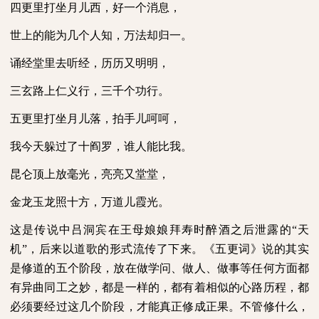
四更里打坐月儿西，好一个消息，
世上的能为几个人知，万法却归一。
诵经堂里去听经，历历又明明，
三玄路上仁义行，三千个功行。
五更里打坐月儿落，拍手儿呵呵，
我今天躲过了十阎罗，谁人能比我。
昆仑顶上放毫光，亮亮又堂堂，
金龙玉龙照十方，万道儿霞光。
这是传说中吕洞宾在王母娘娘拜寿时醉酒之后泄露的“天
机”，后来以道歌的形式流传了下来。《五更词》说的其实
是修道的五个阶段，放在做学问、做人、做事等任何方面都
有异曲同工之妙，都是一样的，都有着相似的心路历程，都
必须要经过这几个阶段，才能真正修成正果。不管修什么，