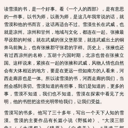
读雪漠的书，是一个好事。看《一个人的西部》，是有意思
的一件事。以书为师，以善为师，是这几年我常说的话，就
雪漠和他的书而言，这话再适合不过。雪漠生长在武威，也
就是凉州。凉州和甘州，地域与文化，都连在一起。张掖最
早设郡的时候，就在武威的张义堡那里，就连武威出土的铜
奔马前胸上，也有张掖郡守张君的字样。历史上，张掖也还
有过西凉州的名称，五胡十六国时期，北凉也曾在张掖立
国。这样说来，紧挨在一起的张掖和武威，风物人情也自然
会有大体相近的地方，要是在更远一些如南方的人看来，河
西走廊原也是一体。所以读雪漠的书，河西走廊的我们，当
然会感到亲切。雪漠知道的有些事，我们是知道的，更多的
事，雪漠不知道，我们也不知道。雪漠在探索中看见了光
明，他的书想把这些光明带给我们，让我们受益。
雪漠写的书多。他写了三十多年，写出一个天下人知的雪
漠。雪漠的主要作品有长篇小说《野狐岭》、“大漠三部