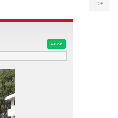
TOP
WeChat