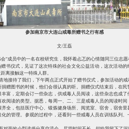
参加南京市大连山戒毒所赠书之行有感
文
/
王磊
书会”成员中的一名在校研究生，我怀着忐忑的心情随同三位志
现场赠书仪式，见证了这次特殊的社会文化公益活动，这次活动的
近距离接触这一特殊人群。
情地接待了我们，下午两点正式开始了赠书仪式，参加活动的戒
所捐赠图书的时候，他们会很认真的听。捐赠仪式结束后，在民
很丰富，定期会订一些杂志，供戒毒人员阅读，这些杂志也成了
喜欢阅读的类型。据悉，每周一、二、三是戒毒人员的阅读时间
很齐全，包括医疗中心、锻炼健身场所、阅览室、宿舍，宿舍里
性化的管理。参观的过程中，还看到一些戒毒人员在训练队列、
面对面的小型读书分享交流会，尽管时间不长，却给我留下了深