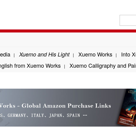
edia
Xuemo Works
Into 
Xuemo and His Light
|
|
|
nglish from Xuemo Works
Xuemo Calligraphy and Pai
|