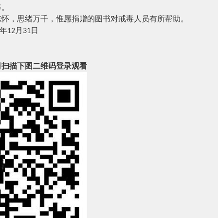
修。
忘怀，思绪万千，惟愿捐赠的图书对戒毒人员有所帮助。
年
月
日
12
31
请扫描下图二维码登录观看