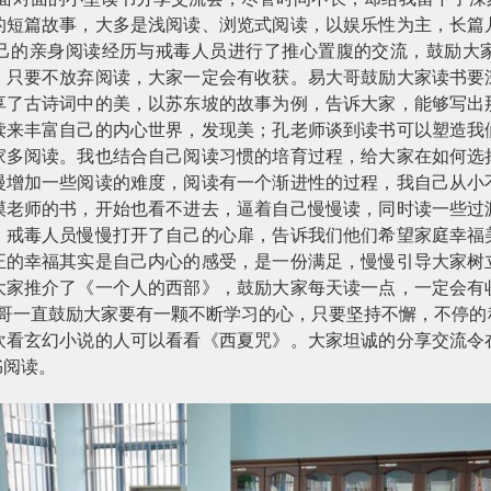
的短篇故事，大多是浅阅读、浏览式阅读，以娱乐性为主，长篇
己的亲身阅读经历与戒毒人员进行了推心置腹的交流，鼓励大
，只要不放弃阅读，大家一定会有收获。易大哥鼓励大家读书要
享了古诗词中的美，以苏东坡的故事为例，告诉大家，能够写出
读来丰富自己的内心世界，发现美；孔老师谈到读书可以塑造我
家多阅读。我也结合自己阅读习惯的培育过程，给大家在如何选
慢增加一些阅读的难度，阅读有一个渐进性的过程，我自己从小
漠老师的书，开始也看不进去，逼着自己慢慢读，同时读一些过
，戒毒人员慢慢打开了自己的心扉，告诉我们他们希望家庭幸福
正的幸福其实是自己内心的感受，是一份满足，慢慢引导大家树
大家推介了《一个人的西部》，鼓励大家每天读一点，一定会有
哥一直鼓励大家要有一颗不断学习的心，只要坚持不懈，不停的
欢看玄幻小说的人可以看看《西夏咒》。大家坦诚的分享交流令
书阅读。