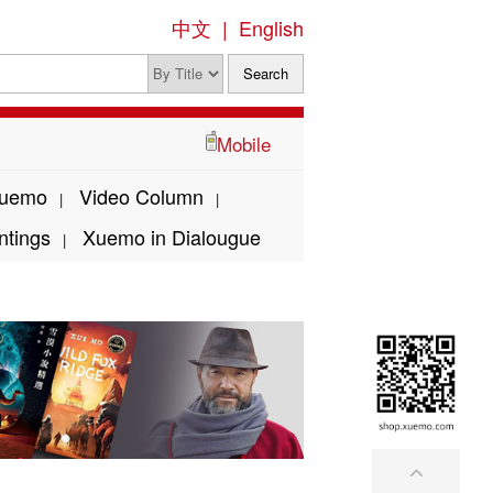
中文
|
English
Mobile
Xuemo
Video Column
|
|
ntings
Xuemo in Dialougue
|