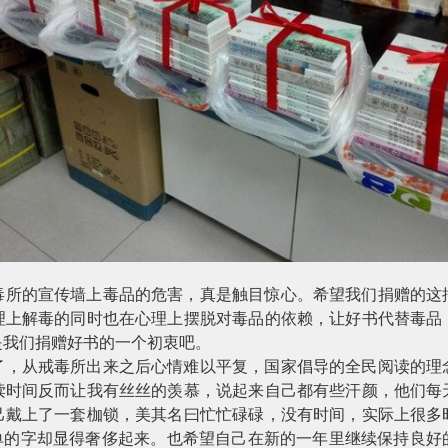
毒所的宣传墙上毒品的危害，真是触目惊心。希望我们捐赠的这
理上解毒的同时也在心理上摆脱对毒品的依赖，让好书代替毒品
是我们捐赠好书的一个初衷吧。
了，从戒毒所出来之后心情难以平复，国家倡导的全民阅读的理
读时间反而让我有丝丝的羡慕，说起来自己都有些汗颜，他们每
己戴上了一套枷锁，美其名曰忙忙碌碌，没有时间，实际上很多
单单的字却显得奢侈起来。也希望自己在新的一年里继续保持良好