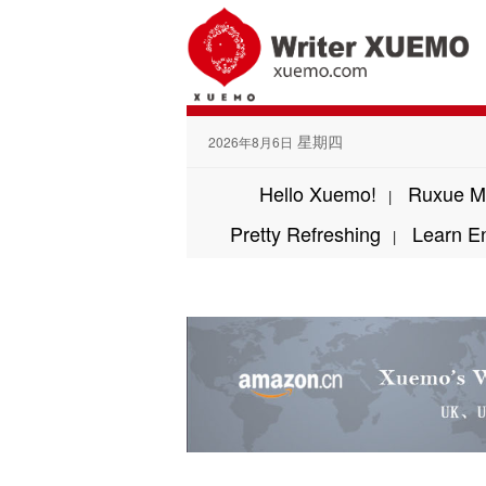
星期四
2026年8月6日
Hello Xuemo!
Ruxue M
|
Pretty Refreshing
Learn E
|