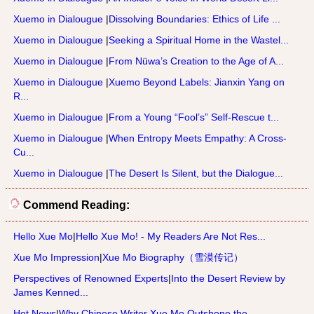
Xuemo in Dialougue
|
Dissolving Boundaries: Ethics of Life ...
Xuemo in Dialougue
|
Seeking a Spiritual Home in the Wastel...
Xuemo in Dialougue
|
From Nüwa’s Creation to the Age of A...
Xuemo in Dialougue
|
Xuemo Beyond Labels: Jianxin Yang on
R...
Xuemo in Dialougue
|
From a Young “Fool’s” Self-Rescue t...
Xuemo in Dialougue
|
When Entropy Meets Empathy: A Cross-
Cu...
Xuemo in Dialougue
|
The Desert Is Silent, but the Dialogue...
Commend Reading:
Hello Xue Mo
|
Hello Xue Mo! - My Readers Are Not Res...
Xue Mo Impression
|
Xue Mo Biography（雪漠传记）
Perspectives of Renowned Experts
|
Into the Desert Review by
James Kenned...
Hot News
|
Why Chinese Writer Xue Mo Outshone the...