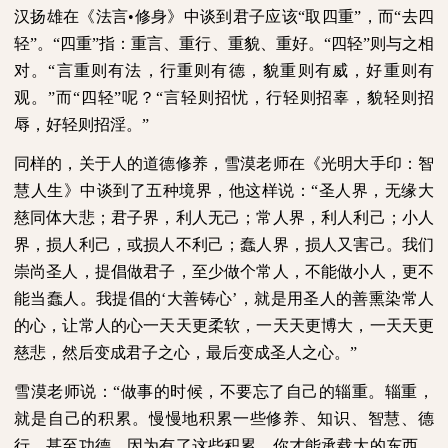
汉扬雄在《法言•修身》中谈到君子应该“取四重”，而“去四
轻”。“四重”指：重言、重行、重貌、重好。“四轻”则与之相
对。“言重则有法，行重则有德，貌重则有威，好重则有
观。”而“四轻”呢？“言轻则招忧，行轻则招辜，貌轻则招
辱，好轻则招淫。”
同样的，关于人的道德修养，雪漠老师在《光明大手印：智
慧人生》中谈到了五种境界，他这样说：“圣人界，无缘大
慈同体大悲；君子界，利人无己；常人界，利人利己；小人
界，损人利己，或损人不利己；蠢人界，损人又害己。我们
崇尚圣人，提倡做君子，至少做个常人，不能做小人，更不
能当蠢人。我提倡的‘大善铸心’，就是用圣人的善熏染常人
的心，让常人的心一天天更柔软，一天天更博大，一天天更
慈悲，然后变成君子之心，最后变成圣人之心。”
雪漠老师说：“做事的时候，不要忘了自己的辎重。辎重，
就是自己的积累。慢慢地积累一些修养、知识、智慧、德
行，甚至功德。因为有了这些积累，你才能承载大的东西。