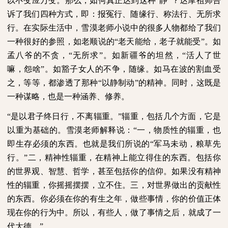
以不变应万变。那么，如何真正达到这种“静”？达摩祖师告
诉了我们四种方式，即：报冤行、随缘行、称法行、无所求
行。在实际生活中，雪漠老师小说中的很多人物都给了我们
一种很好的参照，如老顺说的“老天能给，老子就能受”。如
孟八爷的不贪，“无所求”。如新疆爷的坦然，“活人了世
嘛，怨啥”。如豁子女人的不争，随缘。如马在波的割血受
之，等等，都渗透了那种“以静制动”的精神。同时，这既是
一种谋略，也是一种涵养、修养。
“是以君子终日行，不离辎重。”辎重，包括几个方面，它是
以重为基础的。雪漠老师解释说：“一，物质性的辎重，也
即生存必须的东西。也就是我们所说的“军马未动，粮草先
行。”二，精神性辎重，在精神上能立得住的东西。包括你
的世界观、智慧、哲学，甚至包括你的信仰。如果没有精神
性的辎重，你摇摇摆摆，立不住。三，对世界做出的贡献性
的东西。你必须在你的有生之年，做些事情，你的价值正体
现在你的行为中。所以，有些人，做了事情之后，就成了一
代大德。”