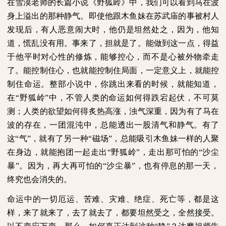
在雪漠老师的长篇小说《野狐岭》中，我们可以看到马在波
身上溢出的那种静气。即使他跟木鱼妹在苏武庙的事被村人
发现后，有人恶意闹大时，他仍是坦然处之，因为，他知
道，慌乱没有用。事来了，担就是了。能做到这一点，得益
于他平时对心性的修炼，能够控心，而不是心被外物牵走
了。能控制住心，也就能控制住局面，一定意义上，就能控
制住命运。整部小说中，你跳出来看的时候，就能知道，
在“野狐岭”中，不管人类的命运如何得跌宕起伏，不可莫
测；人类的欲望如何得炙热高涨，浊气深重，因为有了马在
波的存在，一团混沌中，总能透出一股清气和静气。有了
这“气”，就有了另一种“磁场”，总能吸引木鱼妹一样的人聚
在身边，就能抱团一起走出“野狐岭”，走出那可怕的“沙尘
暴”。因为，再大再可怕的“沙尘暴”，也有停息的那一天，
终究也会消失的。
命运中的一切厄运、苦难、灾难、绝症、死亡等，都是这
样，来了就来了，去了就去了，都要坦然受之，全然接受。