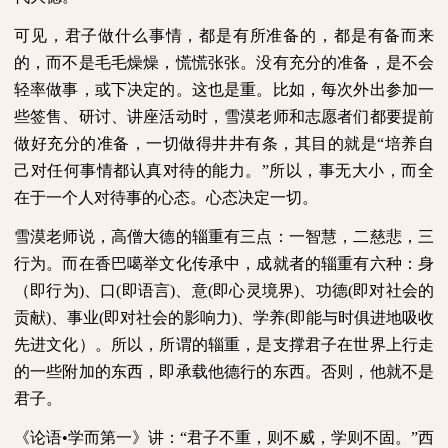
可见，君子做什么事情，都是有所准备的，都是有备而来
的，而不是毛毛燥燥，慌慌张张。没有充分的准备，是不会
轻率做事，或下决定的。这也是重。比如，每次外出参加一
些签售、研讨、讲座活动时，雪漠老师和志愿者们都要提前
做好充分的准备，一切做得井井有条，其目的就是“培养自
己对任何事情都认真对待的能力。”所以，事无大小，而全
在于一个人对待事的心态。心态决定一切。
雪漠老师说，高僧大德的辎重有三点：一智慧，二慈悲，三
行为。而在香巴噶举文化传承中，成就者的辎重有六种：身
（即行为
)
、口
(
即语言
)
、意
(
即心灵境界
)
、功德
(
即对社会的
贡献
)
、事业
(
即对社会的影响力
)
、学养
(
即能与时俱进地吸收
先进文化）。所以，所谓的辎重，是支撑君子在世界上行走
的一些附加的东西，即承载他德行的东西。否则，他就不是
君子。
《论语•学而第一》讲：“君子不重，则不威，学则不固。”西