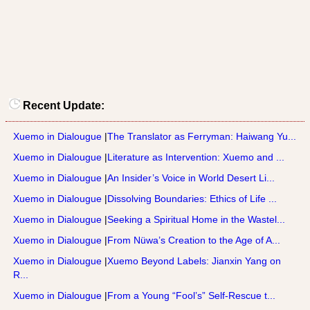
Recent Update:
Xuemo in Dialougue
|
The Translator as Ferryman: Haiwang Yu...
Xuemo in Dialougue
|
Literature as Intervention: Xuemo and ...
Xuemo in Dialougue
|
An Insider’s Voice in World Desert Li...
Xuemo in Dialougue
|
Dissolving Boundaries: Ethics of Life ...
Xuemo in Dialougue
|
Seeking a Spiritual Home in the Wastel...
Xuemo in Dialougue
|
From Nüwa’s Creation to the Age of A...
Xuemo in Dialougue
|
Xuemo Beyond Labels: Jianxin Yang on
R...
Xuemo in Dialougue
|
From a Young “Fool’s” Self-Rescue t...