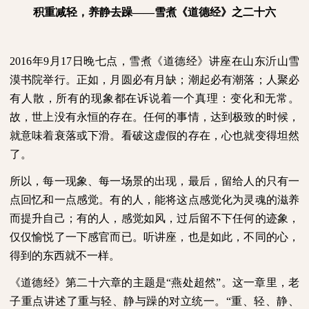
积重减轻，养静去躁——雪煮《道德经》之二十六
2016
年
9
月
17
日晚七点，雪煮《道德经》讲座在山东沂山雪
漠书院举行。正如，月圆必有月缺；潮起必有潮落；人聚必
有人散，所有的现象都在诉说着一个真理：变化和无常。
故，世上没有永恒的存在。任何的事情，达到极致的时候，
就意味着衰落或下滑。看破这虚假的存在，心也就变得坦然
了。
所以，每一现象、每一场景的出现，最后，留给人的只有一
点回忆和一点感觉。有的人，能将这点感觉化为灵魂的滋养
而提升自己；有的人，感觉如风，过后留不下任何的迹象，
仅仅愉悦了一下感官而已。听讲座，也是如此，不同的心，
得到的东西就不一样。
《道德经》第二十六章的主题是“燕处超然”。这一章里，老
子重点讲述了重与轻、静与躁的对立统一。“重、轻、静、