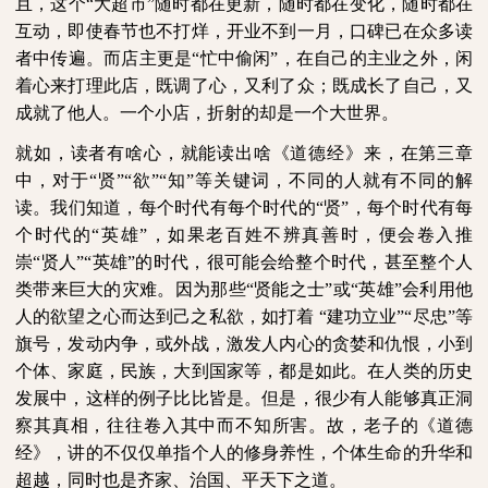
且，这个“大超市”随时都在更新，随时都在变化，随时都在
互动，即使春节也不打烊，开业不到一月，口碑已在众多读
者中传遍。而店主更是“忙中偷闲”，在自己的主业之外，闲
着心来打理此店，既调了心，又利了众；既成长了自己，又
成就了他人。一个小店，折射的却是一个大世界。
就如，读者有啥心，就能读出啥《道德经》来，在第三章
中，对于“贤”“欲”“知”等关键词，不同的人就有不同的解
读。我们知道，每个时代有每个时代的“贤”，每个时代有每
个时代的“英雄”，如果老百姓不辨真善时，便会卷入推
崇“贤人”“英雄”的时代，很可能会给整个时代，甚至整个人
类带来巨大的灾难。因为那些“贤能之士”或“英雄”会利用他
人的欲望之心而达到己之私欲，如打着
“建功立业”“尽忠”等
旗号，发动内争，或外战，激发人内心的贪婪和仇恨，小到
个体、家庭，民族，大到国家等，都是如此。在人类的历史
发展中，这样的例子比比皆是。但是，很少有人能够真正洞
察其真相，往往卷入其中而不知所害。故，老子的《道德
经》，讲的不仅仅单指个人的修身养性，个体生命的升华和
超越，同时也是齐家、治国、平天下之道。