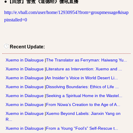
●
【回放】雪煮《道德经》微吼直播
http://e.vhall.com/user/home/12930954?from=groupmessage&isap
pinstalled=0
Recent Update:
Xuemo in Dialougue
|
The Translator as Ferryman: Haiwang Yu...
Xuemo in Dialougue
|
Literature as Intervention: Xuemo and ...
Xuemo in Dialougue
|
An Insider’s Voice in World Desert Li...
Xuemo in Dialougue
|
Dissolving Boundaries: Ethics of Life ...
Xuemo in Dialougue
|
Seeking a Spiritual Home in the Wastel...
Xuemo in Dialougue
|
From Nüwa’s Creation to the Age of A...
Xuemo in Dialougue
|
Xuemo Beyond Labels: Jianxin Yang on
R...
Xuemo in Dialougue
|
From a Young “Fool’s” Self-Rescue t...