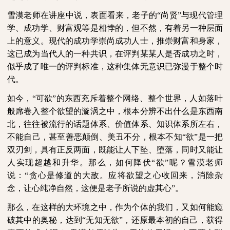
雪漠老师在讲座中说，表面看来，老子的“尚贤”与现代管理
学、成功学、财富观等是相悖的，但不然，有着另一种层面
上的意义。现代的成功学崇尚成功人士，推崇财富和身家，
这已成为当代人的一种共识，在评判某某人是否成功之时，
似乎成了唯一的评判标准，这种集体无意识已弥漫于整个时
代。
如今，“可欲”的东西充斥着整个网络、整个世界，人如落叶
般席卷入整个欲望的漩涡之中，根本分辨不出什么是东西南
北，往往被流行的话题体系、价值体系、知识体系所左右，
不能自己，甚至善恶颠倒、美丑不分，根本不知“欲”是一把
双刃剑，具有正反两面，既能让人下坠、堕落，同时又能让
人实现超越和升华。那么，如何降伏“欲”呢？雪漠老师
说：“贪心是修道的大敌。应将欲望之心收回来，消除杂
念，让心纯净自然，这便是老子所说的虚其心”。
那么，在这样的大环境之中，作为个体的我们，又如何能窥
破其中的奥秘，达到“无知无欲”，还原最本初的自己，获得