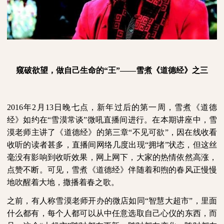
窥破欲望，做自己生命的“王”——雪煮《道德经》之三
2016
年
2
月
13
日晚七点，新年过后的第一周，雪煮《道德
经》如约在“雪漠常谈”微吼直播间进行。在本期讲座中，雪
漠老师主讲了《道德经》的第三章“不见可欲”，因在线收看
收听的读者甚多，直播间网络几度出现“拥堵”状态，但这丝
毫没有影响到收听效果，网上网下，大家的热情依然高涨，
点赞不断。可见，雪煮《道德经》伴随着和煦的春风正慢慢
地吹醒着大地，撒播着春之歌。
之前，有人称雪漠老师开办的微店如同“智慧大超市”，里面
什么都有，每个人都可以从中任意选取自己心仪的东西，而