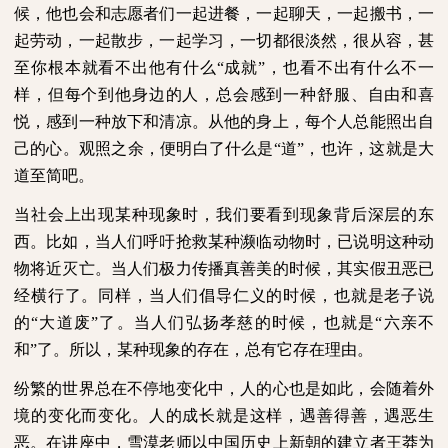
候，他也会和志愿者们一起进餐，一起聊天，一起搬书，一
起劳动，一起散步，一起学习，一切都很淡然，很从容，甚
至你根本就看不出他有什么“成就”，也看不出有什么不一
样，但每个到他身边的人，总会感到一种舒服、自由和喜
悦，感到一种放下和清凉。从他的身上，每个人总能照出自
己的心。观照之余，便明白了什么是“道”，也许，这就是大
道至简吧。
当社会上出现某种现象时，我们要看到现象背后深层的东
西。比如，当人们呼吁抢救某种濒临动物时，已说明这种动
物将近灭亡。当人们极力传播真善美的时候，其实假丑恶已
经横行了。同样，当人们倡导仁义的时候，也就是老子说
的“大道废”了。当人们弘扬孝慈的时候，也就是“六亲不
和”了。所以，某种现象的存在，总有它存在理由。
纷繁的世界总在不停地变化中，人的心也是如此，会随着外
境的变化而变化。人的成长就是这样，遇善得善，遇恶生
恶。在讲座中，雪漠老师以中国历史上新朝的建立者王莽为