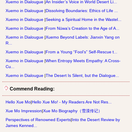
Xuemo in Dialougue
|
An Insider’s Voice in World Desert Li...
Xuemo in Dialougue
|
Dissolving Boundaries: Ethics of Life ...
Xuemo in Dialougue
|
Seeking a Spiritual Home in the Wastel...
Xuemo in Dialougue
|
From Nüwa’s Creation to the Age of A...
Xuemo in Dialougue
|
Xuemo Beyond Labels: Jianxin Yang on
R...
Xuemo in Dialougue
|
From a Young “Fool’s” Self-Rescue t...
Xuemo in Dialougue
|
When Entropy Meets Empathy: A Cross-
Cu...
Xuemo in Dialougue
|
The Desert Is Silent, but the Dialogue...
Commend Reading:
Hello Xue Mo
|
Hello Xue Mo! - My Readers Are Not Res...
Xue Mo Impression
|
Xue Mo Biography（雪漠传记）
Perspectives of Renowned Experts
|
Into the Desert Review by
James Kenned...