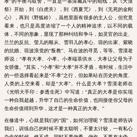
孝”的平衡与取舍，一直是一条深藏其中的暗线，从《大漠
祭》开始，到《白虎关》，到《西夏咒》，到《无死的金刚
心》，再到《野狐岭》，虽然里面有很多的主人公，但究竟
看来，也只是高度浓缩了一个人的精神追求，以不同的载
体，不同的形象，显现了那种纠结和争斗，如灵官的出走、
兰兰的反抗、莹儿的顺从、雪羽儿的孝心、琼的出家、紫晓
的抗婚、琼波浪觉的“叛教”、马在波的寻觅，等等。雪漠老
师说：“孝有大孝、小孝。小孝端茶供水，大孝让父母为子
女骄傲。”其实，“小孝”和“大孝”并不矛盾，有时候，生活中
的一些选择看起来是“不孝”之行，但如果站在历史的角度、
人类的上空来看，却是“大孝”。什么是大孝？雪漠老师在
《光明大手印：参透生死》中写道：“真正的大孝是你实现
一种自我超越，升华了自己的生命价值，也间接使你父母的
生命价值得到升华，这才是一种真正的大孝。”
在修道中，心就是我们的“国”，如何治理呢？雪漠老师告诉
我们，训练自己的时候不要太聪明，不要太计较，一有私心
杂念的时候，修不成。同时不要做秀，做诈，不要有大伪，