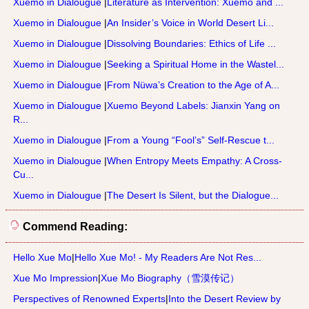
Xuemo in Dialougue
|
Literature as Intervention: Xuemo and ...
Xuemo in Dialougue
|
An Insider’s Voice in World Desert Li...
Xuemo in Dialougue
|
Dissolving Boundaries: Ethics of Life ...
Xuemo in Dialougue
|
Seeking a Spiritual Home in the Wastel...
Xuemo in Dialougue
|
From Nüwa’s Creation to the Age of A...
Xuemo in Dialougue
|
Xuemo Beyond Labels: Jianxin Yang on
R...
Xuemo in Dialougue
|
From a Young “Fool’s” Self-Rescue t...
Xuemo in Dialougue
|
When Entropy Meets Empathy: A Cross-
Cu...
Xuemo in Dialougue
|
The Desert Is Silent, but the Dialogue...
Commend Reading:
Hello Xue Mo
|
Hello Xue Mo! - My Readers Are Not Res...
Xue Mo Impression
|
Xue Mo Biography（雪漠传记）
Perspectives of Renowned Experts
|
Into the Desert Review by