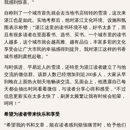
我感到惊喜。”
自称到了一个城市首先就会去当地书店转转的雪漠，这次来
湛江也是如此。实地考察后，他对湛江文化环境、设施和氛
围表示称赞：“湛江这里的读书环境不错，好书太多了，而
且有很多读者在里面看书、选书、买书。一个城市里的读书
人越多，这个城市就会越高雅、越有品位，丰富多彩的文化
享受会让广大市民的幸福感得到提升。我对湛江这样的书香
城市感到肃然起敬。”
与时俱进、平易近人的雪漠，还特意为湛江读者建立了与他
交流的微信群。该群人数已经增加到近
200
多人，大家从早
到晚在上面热火朝天地畅谈交流。见面会上，他透露自己每
天都会抽出时间看看微信，与读者分享心得和感受，“不过
信息更新实在太多太快了，刷屏太频繁让我有时候会犯晕，
呵呵！”
希望为读者带来快乐和享受
“希望我的书和文章，能在读者感到烦恼痛苦时，给予他们