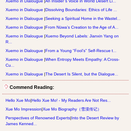
Xuemo in Dialougue
|
An Insider’s Voice in World Desert Li...
Xuemo in Dialougue
|
Dissolving Boundaries: Ethics of Life ...
Xuemo in Dialougue
|
Seeking a Spiritual Home in the Wastel...
Xuemo in Dialougue
|
From Nüwa’s Creation to the Age of A...
Xuemo in Dialougue
|
Xuemo Beyond Labels: Jianxin Yang on
R...
Xuemo in Dialougue
|
From a Young “Fool’s” Self-Rescue t...
Xuemo in Dialougue
|
When Entropy Meets Empathy: A Cross-
Cu...
Xuemo in Dialougue
|
The Desert Is Silent, but the Dialogue...
Commend Reading:
Hello Xue Mo
|
Hello Xue Mo! - My Readers Are Not Res...
Xue Mo Impression
|
Xue Mo Biography（雪漠传记）
Perspectives of Renowned Experts
|
Into the Desert Review by
James Kenned...