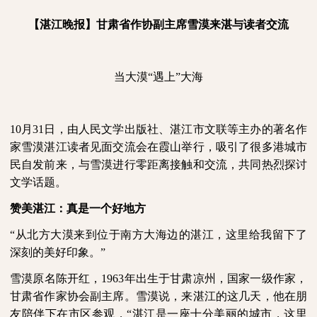
【湛江晚报】甘肃省作协副主席雪漠来湛与读者交流
当大漠“遇上”大海
10
月
31
日，由人民文学出版社、湛江市文联等主办的著名作
家雪漠湛江读者见面交流会在霞山举行，吸引了很多港城市
民自发前来，与雪漠进行零距离接触和交流，共同热烈探讨
文学话题。
赞美湛江：真是一个好地方
“从北方大漠来到位于南方大海边的湛江，这里给我留下了
深刻的美好印象。”
雪漠原名陈开红，
1963
年出生于甘肃凉州，国家一级作家，
甘肃省作家协会副主席。雪漠说，来湛江的这几天，他在朋
友陪伴下在市区参观，“湛江是一座十分美丽的城市，这里