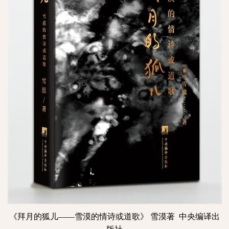
《拜月的狐儿——雪漠的情诗或道歌》
雪漠著
中央编译出