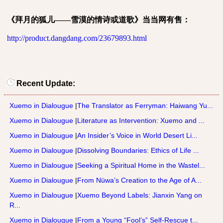
《拜月的狐儿——雪漠的情诗或道歌》当当网有售：
http://product.dangdang.com/23679893.html
Recent Update:
Xuemo in Dialougue
|
The Translator as Ferryman: Haiwang Yu...
Xuemo in Dialougue
|
Literature as Intervention: Xuemo and ...
Xuemo in Dialougue
|
An Insider’s Voice in World Desert Li...
Xuemo in Dialougue
|
Dissolving Boundaries: Ethics of Life ...
Xuemo in Dialougue
|
Seeking a Spiritual Home in the Wastel...
Xuemo in Dialougue
|
From Nüwa’s Creation to the Age of A...
Xuemo in Dialougue
|
Xuemo Beyond Labels: Jianxin Yang on
R...
Xuemo in Dialougue
|
From a Young “Fool’s” Self-Rescue t...