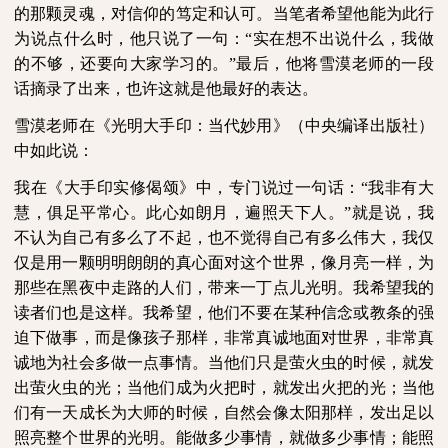
的那颗灵魂，对信仰的笃定和认可。当笔者希望他能为此行
为说点什么时，他只说了一句：“实在想不出说什么，我做
的不够，还要向大家学习的。”最后，他将雪漠老师的一段
话摘录了出来，也许这就是他最好的表达。
雪漠老师在《光明大手印：当代妙用》（中央编译出版社）
中如此说：
我在《大手印实修偈颂》中，专门说过一句话：“我非有大
慧，俱足平常心。此心如朗月，遍照天下人。”就是说，我
不认为自己有多么了不起，也不觉得自己有多么伟大，我仅
仅是用一颗明明朗朗的真心面对这个世界，像月亮一样，为
那些在黑夜中走路的人们，带来一丁点儿光明。我希望我的
读者们也是这样。我希望，他们不要在某种信念或教条的强
迫下做事，而是像孩子那样，非常真诚地面对世界，非常真
诚地为社会多做一点事情。当他们只是萤火虫的时候，就发
出萤火虫的光；当他们成为火把时，就发出火把的光；当他
们有一天成长为大师的时候，自然会像太阳那样，发出足以
照亮整个世界的光明。能做多少事情，就做多少事情；能照