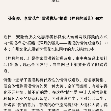
版社
孙良俊、李雪花向“雪漠禅坛”捐赠《拜月的狐儿》
40
本
近日，安徽合肥文化志愿者孙良俊从当当网以邮购的方式
向“雪漠禅坛”捐赠《拜月的狐儿——雪漠的情诗或道歌》
30
本；广州文化志愿者李雪花也以同样的方式捐赠
10
本。
《拜月的狐儿》是作家雪漠首部禅诗集，由中央编译出版社
4
月出版，现已全面发行，当当网已上架并开通了邮购通
道。
诗集中选录了雪漠具有代表性的情诗或道歌。通读该诗集，
便会体悟到雪漠情诗的另一种大美，空旷而缠绵，有着浓得
化不开的情，扯不断的爱，在这些“情”“爱”中让人感悟到那
种超凡入圣的慈悲和智慧。面对滚滚红尘，面对芸芸众生，
那诸多“爱”的背后，智者的心中流淌着那种大情和大爱，说
不清，道不明，不可说，不可说，一说就错。而那些道歌，