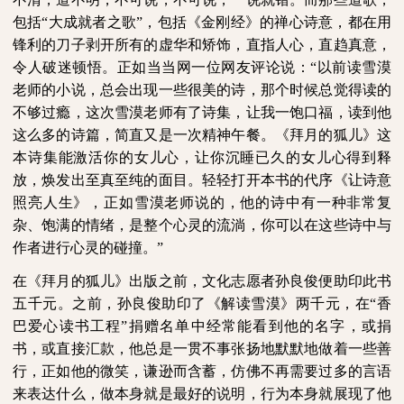
包括“大成就者之歌”，包括《金刚经》的禅心诗意，都在用
锋利的刀子剥开所有的虚华和矫饰，直指人心，直趋真意，
令人破迷顿悟。正如当当网一位网友评论说：“以前读雪漠
老师的小说，总会出现一些很美的诗，那个时候总觉得读的
不够过瘾，这次雪漠老师有了诗集，让我一饱口福，读到他
这么多的诗篇，简直又是一次精神午餐。《拜月的狐儿》这
本诗集能激活你的女儿心，让你沉睡已久的女儿心得到释
放，焕发出至真至纯的面目。轻轻打开本书的代序《让诗意
照亮人生》，正如雪漠老师说的，他的诗中有一种非常复
杂、饱满的情绪，是整个心灵的流淌，你可以在这些诗中与
作者进行心灵的碰撞。”
在《拜月的狐儿》出版之前，文化志愿者孙良俊便助印此书
五千元。之前，孙良俊助印了《解读雪漠》两千元，在“香
巴爱心读书工程”捐赠名单中经常能看到他的名字，或捐
书，或直接汇款，他总是一贯不事张扬地默默地做着一些善
行，正如他的微笑，谦逊而含蓄，仿佛不再需要过多的言语
来表达什么，做本身就是最好的说明，行为本身就展现了他