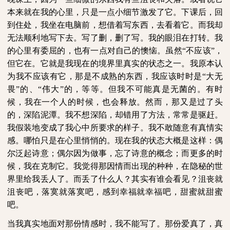
本来就在我的心里，只是一点小细节激发了它。下课后，回
到住处，我坐在电脑前，想借着写东西，去看着它。而我却
无法顺利地写下去。写了删，删了写。我的眼泪在打转。我
的心里有委屈的，也有一点对自己的懊恼。虽然“不应该”，
但它在。它就是我现在的境界里真实的状态之一。我原本认
为我不应该有它，那是不成熟的东西，我应该时时是“大无
畏”的、“伟大”的，等等。但我不可能真是无菌的。有时
候，我在一个人的时候，也会释放。然而，那又是过了头
的，深陷泥潭。我不想深陷，却错用了方法，常常是驱赶。
我假装地变成了我心中所要求的样子。我不敢随意有真情实
感。哪怕只是在心里悄悄的。现在我的状态大概是这样：偶
尔泛起诗意；偶尔因为做事，忘了诗意的概念；而更多的时
候，我在克制它。我觉得那因情而出现的种种，在隐秘的世
界里给我丢人了。而丢了什么人？其实有谁会看见？沮丧就
沮丧吧，落寞就落寞吧，感到幸福就幸福吧，甜蜜就甜蜜
吧。
当我真实地面对那份情感时，我不能写了。那份爱真了，真