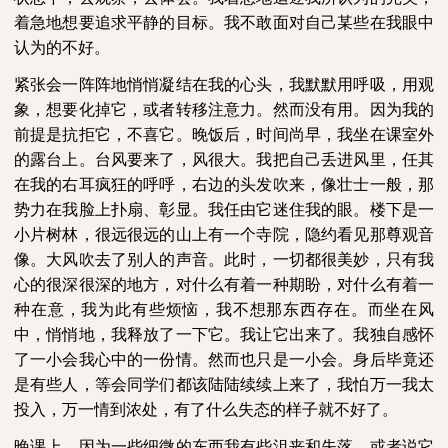
着急地想要追求平静的目标。我不敢面对自己某些在我眼中
认为的不好。
紧张会一阵阵地悄悄凝结在我的心头，我默默用呼吸，用观
象，想要化掉它，或者转移注意力。然而没有用。因为我的
前提是抗拒它，不喜它。晚饭后，时间尚早，我坐在课室外
的露台上。台风要来了，风很大。我把自己丢进风里，任其
在我的右耳疯狂的呼呼，右边的头发吹来，像壮士一般，那
势力在我脸上扑扇、彰显。我任由它迷住我的眼。楼下是一
小片树林，很远很远的山上有一个寺院，隐约看见那尊观音
像。大风吹去了别人的声音。此时，一切都很美妙，只有我
心的很深很深的地方，对什么有着一种期盼，对什么有着一
种在意，我为此有些烦恼，我不想那东西存在。而坐在风
中，悄悄地，我释放了一下它。我让它出来了。我独自感怀
了一小会我心中的一份情。然而也只是一小会。身后毕竟还
是有些人，等会同学们都该陆陆续续上来了，我怕万一我太
投入，万一情到浓处，有了什么失态的样子就不好了。
晚课上，因为一些细微的东西我有些沮丧和失落。或者说它