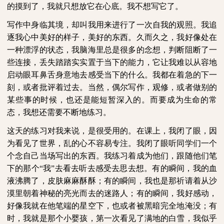
的摸到了，我就只想放它在心底。我不想写它了。
写作中身临其境，却叫我用来进行了一次自我的观照。我追
逐我心中美好的样子，美好的东西。久而久之，我好像处在
一种漂浮的状态，我脑海里总是很多的念想，判断阻断了一
些连接，丢失踏踏实实置于当下的能力，它让我难以从容地
启动眼耳鼻舌身意地去感受当下的什么。我都在着急的下一
刻，或者批评着过去。当然，偶尔写作，观修，或者做别的
某些事的时候，也还是能短暂深入的。而要成为生命的常
态，我想还需要不断地练习。
这天的练习对我来说，是很受用的。在课上，我闭了眼，因
为看见了世界，乱的心不容易专注。我闭了眼听同学们一个
个念自己当场写出的东西。我练习着成为他们，跟随他们笔
下的那个“我”去看去听去感受去思去想。有的瞬间，我的血
液沸腾了，皮肤麻麻酥酥；有的瞬间，我也是那祈请着从沙
漠里朝着神秘的亮光而去的迷路人；有的瞬间，我好感动，
好像我就在他笔端的星空下，也或者被黑暗完全地淹没；有
时，我就是那个小婴孩，第一次看见了满地的白雪，我似乎