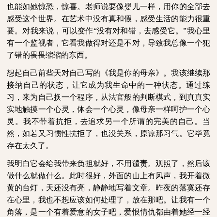
也能如她惊恐，惊喜。老师说要像婴儿一样，用你的全部去
感受这个世界。在艺术中没有真和假，感受生活的能力很重
要。对我来说，可以变作“没有对和错，去感受它。”我心里
有一个监视者，它看我做得对还是不对，导致我总像一个犯
了错的畏畏缩缩的东西。
想起自己前些天对自己写的《我是你的母亲》。我该继续那
接纳自己的状态，让它成为我生命中的一种状态。通过练
习，来为自己换一个程序，从法官般的判断模式，到真真实
实地触摸一个心灵，体会一个心灵，像母亲一样呵护一个心
灵。我不带着抗拒，去追求另一个所谓的完美的自己。当
然，如若又习惯性抗拒了，也没关系，原谅那习气。它毕竟
存在太久了。
我明白它会给我带来负担就好，不用谴责。观照了，然后该
做什么就做什么。此时很好，外面的山上有风声，我开着微
黄的台灯，天还没有亮，静静地写着文章。昨夜的落寞还存
在心里，我也不想应该如何处理了，放在那吧。让我有一个
角落，是一个有着爱意的女子吧，爱恨情仇都由着她经一经