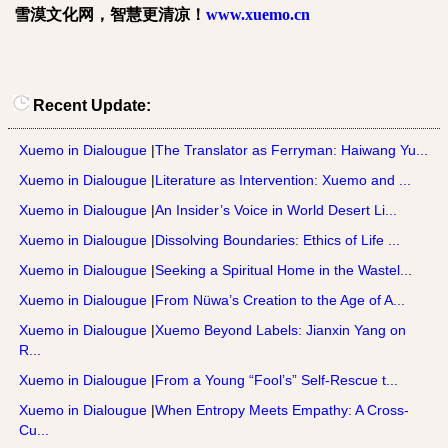
雪漠文化网，智慧更清凉！
www.xuemo.cn
Recent Update:
Xuemo in Dialougue
|
The Translator as Ferryman: Haiwang Yu...
Xuemo in Dialougue
|
Literature as Intervention: Xuemo and ...
Xuemo in Dialougue
|
An Insider’s Voice in World Desert Li...
Xuemo in Dialougue
|
Dissolving Boundaries: Ethics of Life ...
Xuemo in Dialougue
|
Seeking a Spiritual Home in the Wastel...
Xuemo in Dialougue
|
From Nüwa’s Creation to the Age of A...
Xuemo in Dialougue
|
Xuemo Beyond Labels: Jianxin Yang on
R...
Xuemo in Dialougue
|
From a Young “Fool’s” Self-Rescue t...
Xuemo in Dialougue
|
When Entropy Meets Empathy: A Cross-
Cu...