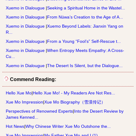
Xuemo in Dialougue
|
Seeking a Spiritual Home in the Wastel...
Xuemo in Dialougue
|
From Nüwa’s Creation to the Age of A...
Xuemo in Dialougue
|
Xuemo Beyond Labels: Jianxin Yang on
R...
Xuemo in Dialougue
|
From a Young “Fool’s” Self-Rescue t...
Xuemo in Dialougue
|
When Entropy Meets Empathy: A Cross-
Cu...
Xuemo in Dialougue
|
The Desert Is Silent, but the Dialogue...
Commend Reading:
Hello Xue Mo
|
Hello Xue Mo! - My Readers Are Not Res...
Xue Mo Impression
|
Xue Mo Biography（雪漠传记）
Perspectives of Renowned Experts
|
Into the Desert Review by
James Kenned...
Hot News
|
Why Chinese Writer Xue Mo Outshone the...
Xue Mo Impression
|
My Father Xue Mo and I (1)