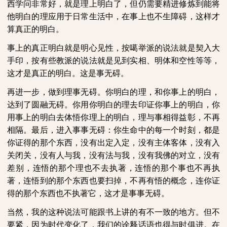
西学问非常好，就是理上明白了，但仍需要精进修炼到能将
他明白的理应用于日常生活中，在事上也不生障碍，这样才
算真正的明白。
事上的真正明白就是明心见性，按噶举派的说法就是契入大
手印，按有些教派的说法就是见到实相、明体和空性等等，
这才是真正的明白。这是事无碍。
再进一步，做到理事无碍。你明白的理，和你事上的明白，
达到了圆融无碍。你用你明白的理去印证你事上的明白，你
用事上的明白去体悟你理上的明白，理与事相得益彰，不再
相隔。最后，进入事事无碍：你生命中的每一个时刻，都是
你证得的那个东西，没有出定入定，没有主体客体，没有入
关闭关，没有人与我，没有法与我，没有我佛的对立，没有
差别，连悟的那个理也不去执著，连悟的那个事也不再执
著，连悟到的那个东西也要扫掉，不再有悟的概念，连你证
得的那个东西也不执著它，这才是事事无碍。
当然，我的这种说法可能跟书上讲的有不一致的地方。但不
要紧，因为时代变化了，我们的诠释话语也得与时俱进。在