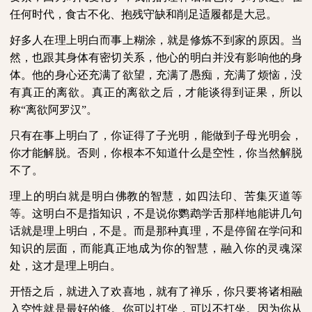
任何时代，食古不化、抱残守缺和削足适履都是大忌。
好多人在理上明白而事上糊涂，就是修炼不到家的原因。当
然，也跟其身体有密切关系，他心的明白并没有影响他的身
体。他的身心还充满了欲望，充满了愚痴，充满了烦恼，没
有真正的离欲。真正的离欲之后，才能谈得到证果，所以
称“离欲阿罗汉”。
只有在事上明白了，你证得了子光明，能做到子母光明会，
你才能解脱。否则，你根本不知道什么是空性，你当然解脱
不了。
理上的明白就是明白佛教的智慧，如四法印、苦集灭道等
等。这明白不是指知识，不是说你鹦鹉学舌那样地能讲几句
话就是理上明白，不是。而是那种真理，不是停留在学问和
知识的层面，而能真正地成为你的智慧，融入你的灵魂深
处，这才是理上明白。
开悟之后，就进入了欢喜地，就有了禅乐，你只要将诸相融
入空性就是最好的修。你可以打坐，可以不打坐。因为你从