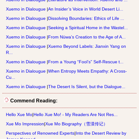
Xuemo in Dialougue
|
An Insider’s Voice in World Desert Li...
Xuemo in Dialougue
|
Dissolving Boundaries: Ethics of Life ...
Xuemo in Dialougue
|
Seeking a Spiritual Home in the Wastel...
Xuemo in Dialougue
|
From Nüwa’s Creation to the Age of A...
Xuemo in Dialougue
|
Xuemo Beyond Labels: Jianxin Yang on
R...
Xuemo in Dialougue
|
From a Young “Fool’s” Self-Rescue t...
Xuemo in Dialougue
|
When Entropy Meets Empathy: A Cross-
Cu...
Xuemo in Dialougue
|
The Desert Is Silent, but the Dialogue...
Commend Reading:
Hello Xue Mo
|
Hello Xue Mo! - My Readers Are Not Res...
Xue Mo Impression
|
Xue Mo Biography（雪漠传记）
Perspectives of Renowned Experts
|
Into the Desert Review by