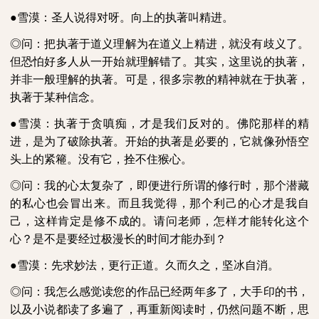
●雪漠：圣人说得对呀。向上的执著叫精进。
◎问：把执著于道义理解为在道义上精进，就没有歧义了。
但恐怕好多人从一开始就理解错了。其实，这里说的执著，
并非一般理解的执著。可是，很多宗教的精神就在于执著，
执著于某种信念。
●雪漠：执著于贪嗔痴，才是我们反对的。佛陀那样的精
进，是为了破除执著。开始的执著是必要的，它就像孙悟空
头上的紧篐。没有它，拴不住猴心。
◎问：我的心太复杂了，即便进行所谓的修行时，那个潜藏
的私心也会冒出来。而且我觉得，那个利己的心才是我自
己，这样肯定是修不成的。请问老师，怎样才能转化这个
心？是不是要经过极漫长的时间才能办到？
●雪漠：先求妙法，更行正道。久而久之，坚冰自消。
◎问：我怎么感觉读您的作品已经两年多了，大手印的书，
以及小说都读了多遍了，再重新阅读时，仍然问题不断，思