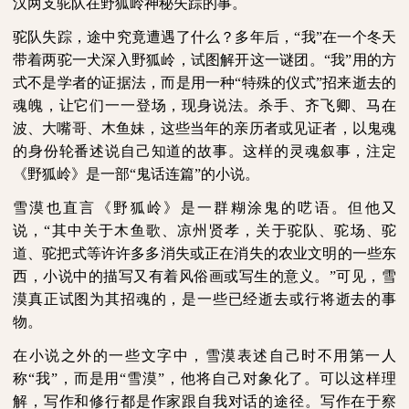
汉两支驼队在野狐岭神秘失踪的事。
驼队失踪，途中究竟遭遇了什么？多年后，“我”在一个冬天
带着两驼一犬深入野狐岭，试图解开这一谜团。“我”用的方
式不是学者的证据法，而是用一种“特殊的仪式”招来逝去的
魂魄，让它们一一登场，现身说法。杀手、齐飞卿、马在
波、大嘴哥、木鱼妹，这些当年的亲历者或见证者，以鬼魂
的身份轮番述说自己知道的故事。这样的灵魂叙事，注定
《野狐岭》是一部“鬼话连篇”的小说。
雪漠也直言《野狐岭》是一群糊涂鬼的呓语。但他又
说，“其中关于木鱼歌、凉州贤孝，关于驼队、驼场、驼
道、驼把式等许许多多消失或正在消失的农业文明的一些东
西，小说中的描写又有着风俗画或写生的意义。”可见，雪
漠真正试图为其招魂的，是一些已经逝去或行将逝去的事
物。
在小说之外的一些文字中，雪漠表述自己时不用第一人
称“我”，而是用“雪漠”，他将自己对象化了。可以这样理
解，写作和修行都是作家跟自我对话的途径。写作在于察