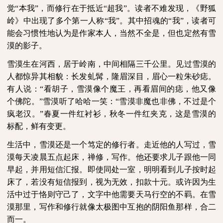
觉“本我”，而修行在于抵近“超我”。读者不难发现，《野狐
岭》中出现了多个第一人称“我”。其中招魂的“我”，读者可
能会习惯性地认为是作家本人，当然不全是，但也定然有雪
漠的影子。
雪漠生在河西，居于岭南，中间相隔三千公里。见过雪漠的
人都惊异其相貌：长发虬髯，隆眉深目，眉心一粒朱砂痣。
有人说：“看胡子，雪漠像个魔王，再看眉间的痣，他又像
个佛陀。”雪漠听了哈哈一笑：“雪漠非魔也非佛，不过是个
疯老汉。”春夏一件红衬衫，秋冬一件红夹克，这是雪漠的
标配，鲜有变更。
生活中，雪漠还是一个笃定的修行者。走近他的人写过，雪
漠每天凌晨五点起床，禅修，写作。他还要求儿子跟他一同
早起，并用短信汇报。即使同处一室，明明看到儿子按时起
床了，若没有短信报到，视为无效，扣款十元。或许因为生
活中过于恪则守己了，文字中他需要天马行空的不羁。在雪
漠那里，写作和修行就像太极图中互抱的阴阳鱼那样，合二
而一。