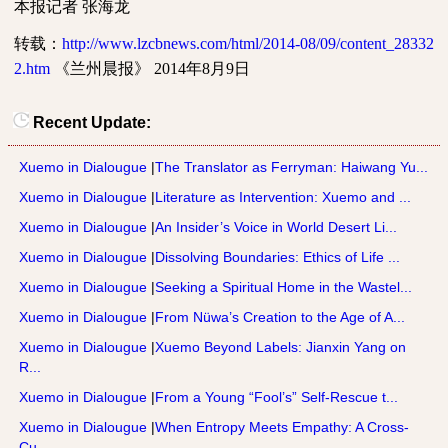
本报记者
张海龙
转载：
http://www.lzcbnews.com/html/2014-08/09/content_28332
2.htm
《兰州晨报》
2014
年
8
月
9
日
Recent Update:
Xuemo in Dialougue
|
The Translator as Ferryman: Haiwang Yu...
Xuemo in Dialougue
|
Literature as Intervention: Xuemo and ...
Xuemo in Dialougue
|
An Insider’s Voice in World Desert Li...
Xuemo in Dialougue
|
Dissolving Boundaries: Ethics of Life ...
Xuemo in Dialougue
|
Seeking a Spiritual Home in the Wastel...
Xuemo in Dialougue
|
From Nüwa’s Creation to the Age of A...
Xuemo in Dialougue
|
Xuemo Beyond Labels: Jianxin Yang on
R...
Xuemo in Dialougue
|
From a Young “Fool’s” Self-Rescue t...
Xuemo in Dialougue
|
When Entropy Meets Empathy: A Cross-
Cu...