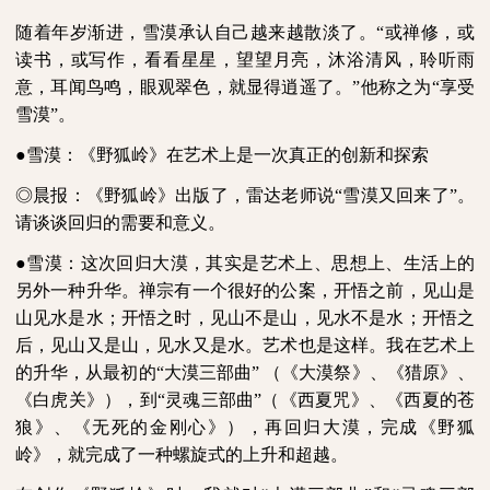
随着年岁渐进，雪漠承认自己越来越散淡了。“或禅修，或
读书，或写作，看看星星，望望月亮，沐浴清风，聆听雨
意，耳闻鸟鸣，眼观翠色，就显得逍遥了。”他称之为“享受
雪漠”。
●
雪漠：《野狐岭》在艺术上是一次真正的创新和探索
◎晨报：《野狐岭》出版了，雷达老师说“雪漠又回来了”。
请谈谈回归的需要和意义。
●
雪漠：这次回归大漠，其实是艺术上、思想上、生活上的
另外一种升华。禅宗有一个很好的公案，开悟之前，见山是
山见水是水；开悟之时，见山不是山，见水不是水；开悟之
后，见山又是山，见水又是水。艺术也是这样。我在艺术上
的升华，从最初的“大漠三部曲”
（《大漠祭》、《猎原》、
《白虎关》），到“灵魂三部曲”（《西夏咒》、《西夏的苍
狼》、《无死的金刚心》），再回归大漠，完成《野狐
岭》，就完成了一种螺旋式的上升和超越。