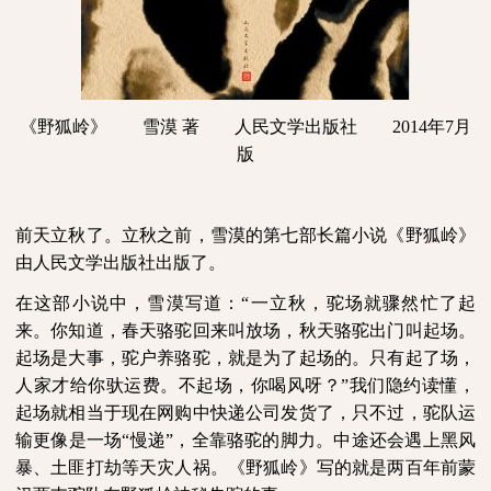
《野狐岭》 雪漠
著 人民文学出版社
2014
年
7
月
版
前天立秋了。立秋之前，雪漠的第七部长篇小说《野狐岭》
由人民文学出版社出版了。
在这部小说中，雪漠写道：“一立秋，驼场就骤然忙了起
来。你知道，春天骆驼回来叫放场，秋天骆驼出门叫起场。
起场是大事，驼户养骆驼，就是为了起场的。只有起了场，
人家才给你驮运费。不起场，你喝风呀？”我们隐约读懂，
起场就相当于现在网购中快递公司发货了，只不过，驼队运
输更像是一场“慢递”，全靠骆驼的脚力。中途还会遇上黑风
暴、土匪打劫等天灾人祸。《野狐岭》写的就是两百年前蒙