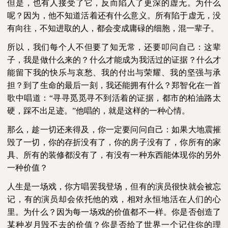
但是，也有人接受了它，反而陷入了更深的虚无。为什么
呢？因为，他不知道活着还有什么意义。所有陷于虚无，没
有向往，不知进取的人，都会变成庸碌的细胞，混一辈子。
所以，我们每个人不但要了知无常，还要叩问自己：这辈
子，我是做什么来的？什么才能成为我活过的证据？什么才
能留下我的快乐与哀愁、我的付出与荣耀、我的坚强与承
担？到了生命的最后一刻，我还能拥有什么？郑智化在一首
歌中唱道：“寻寻觅觅寻不到活着的证据，都市的柏油路太
硬，踩不出足迹。”他唱的，就是这样的一种心情。
那么，趁一切还来得及，你一定要问问自己：如果大地震摧
毁了一切，你的存折没有了，你的房子没有了，你所有的家
具、所有的装修都没有了，有没有一种东西能体现你的另外
一种价值？
人生是一场戏，你方唱罢我登场，但有的演员很快就会被忘
记，有的演员却会依托他的戏，相对永恒地活在人们的心
里。为什么？因为每一场戏的价值都不一样。你是否创造了
某种岁月毁不去的价值？你是否给了世界一个记住你的理