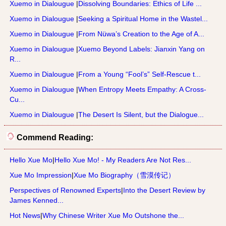
Xuemo in Dialougue
|
Dissolving Boundaries: Ethics of Life ...
Xuemo in Dialougue
|
Seeking a Spiritual Home in the Wastel...
Xuemo in Dialougue
|
From Nüwa’s Creation to the Age of A...
Xuemo in Dialougue
|
Xuemo Beyond Labels: Jianxin Yang on
R...
Xuemo in Dialougue
|
From a Young “Fool’s” Self-Rescue t...
Xuemo in Dialougue
|
When Entropy Meets Empathy: A Cross-
Cu...
Xuemo in Dialougue
|
The Desert Is Silent, but the Dialogue...
Commend Reading:
Hello Xue Mo
|
Hello Xue Mo! - My Readers Are Not Res...
Xue Mo Impression
|
Xue Mo Biography（雪漠传记）
Perspectives of Renowned Experts
|
Into the Desert Review by
James Kenned...
Hot News
|
Why Chinese Writer Xue Mo Outshone the...