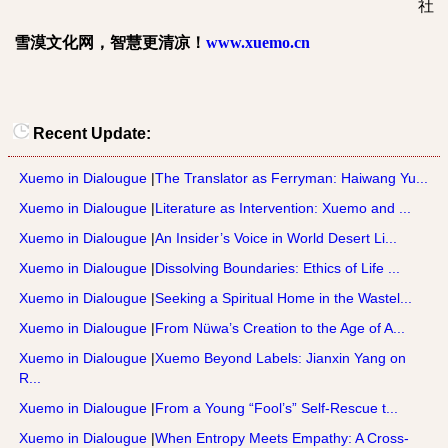
社
雪漠文化网，智慧更清凉！
www.xuemo.cn
Recent Update:
Xuemo in Dialougue
|
The Translator as Ferryman: Haiwang Yu...
Xuemo in Dialougue
|
Literature as Intervention: Xuemo and ...
Xuemo in Dialougue
|
An Insider’s Voice in World Desert Li...
Xuemo in Dialougue
|
Dissolving Boundaries: Ethics of Life ...
Xuemo in Dialougue
|
Seeking a Spiritual Home in the Wastel...
Xuemo in Dialougue
|
From Nüwa’s Creation to the Age of A...
Xuemo in Dialougue
|
Xuemo Beyond Labels: Jianxin Yang on
R...
Xuemo in Dialougue
|
From a Young “Fool’s” Self-Rescue t...
Xuemo in Dialougue
|
When Entropy Meets Empathy: A Cross-