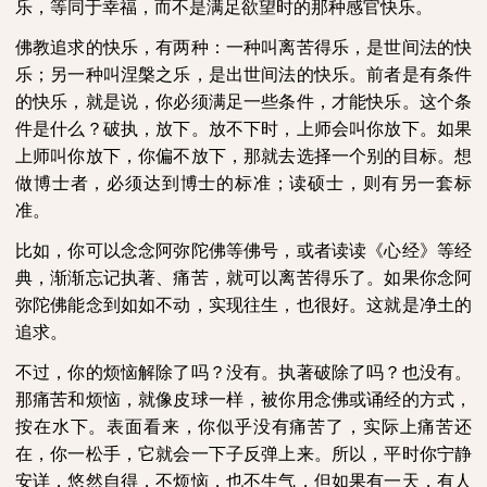
乐，等同于幸福，而不是满足欲望时的那种感官快乐。
佛教追求的快乐，有两种：一种叫离苦得乐，是世间法的快
乐；另一种叫涅槃之乐，是出世间法的快乐。前者是有条件
的快乐，就是说，你必须满足一些条件，才能快乐。这个条
件是什么？破执，放下。放不下时，上师会叫你放下。如果
上师叫你放下，你偏不放下，那就去选择一个别的目标。想
做博士者，必须达到博士的标准；读硕士，则有另一套标
准。
比如，你可以念念阿弥陀佛等佛号，或者读读《心经》等经
典，渐渐忘记执著、痛苦，就可以离苦得乐了。如果你念阿
弥陀佛能念到如如不动，实现往生，也很好。这就是净土的
追求。
不过，你的烦恼解除了吗？没有。执著破除了吗？也没有。
那痛苦和烦恼，就像皮球一样，被你用念佛或诵经的方式，
按在水下。表面看来，你似乎没有痛苦了，实际上痛苦还
在，你一松手，它就会一下子反弹上来。所以，平时你宁静
安详，悠然自得，不烦恼，也不生气，但如果有一天，有人