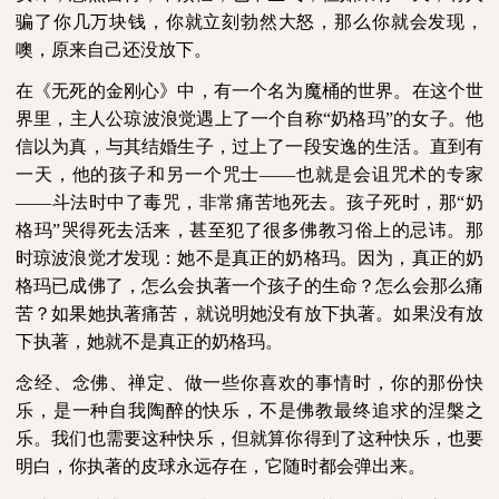
骗了你几万块钱，你就立刻勃然大怒，那么你就会发现，
噢，原来自己还没放下。
在《无死的金刚心》中，有一个名为魔桶的世界。在这个世
界里，主人公琼波浪觉遇上了一个自称“奶格玛”的女子。他
信以为真，与其结婚生子，过上了一段安逸的生活。直到有
一天，他的孩子和另一个咒士——也就是会诅咒术的专家
——斗法时中了毒咒，非常痛苦地死去。孩子死时，那“奶
格玛”哭得死去活来，甚至犯了很多佛教习俗上的忌讳。那
时琼波浪觉才发现：她不是真正的奶格玛。因为，真正的奶
格玛已成佛了，怎么会执著一个孩子的生命？怎么会那么痛
苦？如果她执著痛苦，就说明她没有放下执著。如果没有放
下执著，她就不是真正的奶格玛。
念经、念佛、禅定、做一些你喜欢的事情时，你的那份快
乐，是一种自我陶醉的快乐，不是佛教最终追求的涅槃之
乐。我们也需要这种快乐，但就算你得到了这种快乐，也要
明白，你执著的皮球永远存在，它随时都会弹出来。