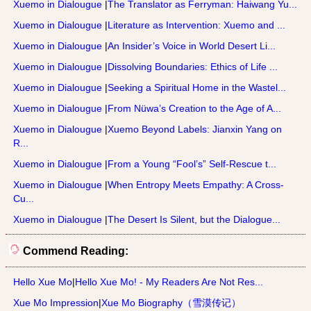
Xuemo in Dialougue
|
The Translator as Ferryman: Haiwang Yu...
Xuemo in Dialougue
|
Literature as Intervention: Xuemo and ...
Xuemo in Dialougue
|
An Insider’s Voice in World Desert Li...
Xuemo in Dialougue
|
Dissolving Boundaries: Ethics of Life ...
Xuemo in Dialougue
|
Seeking a Spiritual Home in the Wastel...
Xuemo in Dialougue
|
From Nüwa’s Creation to the Age of A...
Xuemo in Dialougue
|
Xuemo Beyond Labels: Jianxin Yang on
R...
Xuemo in Dialougue
|
From a Young “Fool’s” Self-Rescue t...
Xuemo in Dialougue
|
When Entropy Meets Empathy: A Cross-
Cu...
Xuemo in Dialougue
|
The Desert Is Silent, but the Dialogue...
Commend Reading:
Hello Xue Mo
|
Hello Xue Mo! - My Readers Are Not Res...
Xue Mo Impression
|
Xue Mo Biography（雪漠传记）