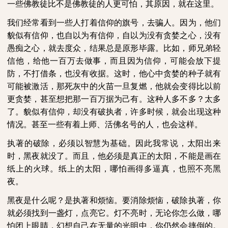
一些佛教徒比不是佛教徒的人更可怕，其原因，就在这里。
我们经常看到一些人打着信仰的旗号，去骗人。因为，他们
貌似有信仰，也自以为有信仰，自以为没有贪婪之心，没有
愚痴之心，就去度众，结果总是原形毕露。比如，师兄弟轻
信他，给他一百万去做事，而且因为信仰，可能会放下提
防，不打借条，也没有收据。这时，他心中贪婪的种子就有
可能被激活，那死灰中的火苗一旦复燃，他就会变得比以前
更贪婪，甚至想把那一百万据为己有。这种人多不多？太多
了。貌似有信仰，却没有破执者，许多时候，就会出现这种
情况。甚至一些有着上师、活佛名号的人，也会这样。
执著的破除，必须以智慧为基础。因此我常说，太阳出来
时，黑夜就没了。而且，他必须是真正的太阳，不能是画在
纸上的火球。纸上的太阳，哪怕画得多逼真，也照不亮黑
夜。
黑夜是什么呢？是执著和烦恼。要消除烦恼，破除执著，你
就必须找到一盏灯，点亮它。灯不亮时，无论你怎么做，哪
怕闭上眼睛，幻想自己在无量的光明中，你仍然会摔倒的。