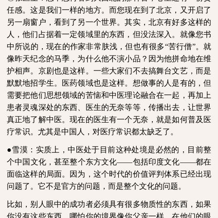
任感。这是我们一样的地方。而您现在到了北京，又开启了
另一扇窗户，看到了另一个世界。其实，北京有好多这样的
人，他们占据着一定领域里的东西，但没法深入。就像您书
中所说的，现在的作家非常肤浅，但也有很多“苦行僧”。就
像昨天纪念的马季，为什么他不演小品？因为他拼命地在维
护相声。京剧也是这样。一些大家们不去搞舞台文艺，而是
默默地招学生。医药领域也是这样。想做事的人是有的，但
需要把他们思想领域的苦恼和中医理论融合在一起，再加上
患者灵魂深处的东西、医生的无奈等等，传播出去，让世界
真正地了解中医。现在的医生有一个无奈，就是如何普及医
疗常识。尤其是中国人，对医疗常识都太缺乏了。
●雪漠：实质上，中医处于目前这种处境是必然的，目前整
个中国文化，甚至整个东方文化——包括印度文化——都在
面临这样的局面。因为，这个时代的价值评判体系已经出现
问题了。它不是官方的问题，而是整个文化的问题。
比如，别人眼中的成功者必须具有很多物质性的东西，如果
你没有这些东西，哪怕你的境界像你父亲一样，在他们的眼