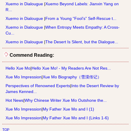
Xuemo in Dialougue
|
Xuemo Beyond Labels: Jianxin Yang on
R...
Xuemo in Dialougue
|
From a Young “Fool’s” Self-Rescue t...
Xuemo in Dialougue
|
When Entropy Meets Empathy: A Cross-
Cu...
Xuemo in Dialougue
|
The Desert Is Silent, but the Dialogue...
Commend Reading:
Hello Xue Mo
|
Hello Xue Mo! - My Readers Are Not Res...
Xue Mo Impression
|
Xue Mo Biography（雪漠传记）
Perspectives of Renowned Experts
|
Into the Desert Review by
James Kenned...
Hot News
|
Why Chinese Writer Xue Mo Outshone the...
Xue Mo Impression
|
My Father Xue Mo and I (1)
Xue Mo Impression
|
My Father Xue Mo and I (Links 1-6)
TOP