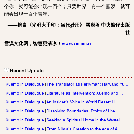
个你，就可能会出现一百个；只要世界上有一个雪漠，就可
能会出现一百个雪漠。
——摘自《光明大手印：当代妙用》
雪漠著
中央编译出版
社
雪漠文化网，智慧更清凉！
www.xuemo.cn
Recent Update:
Xuemo in Dialougue
|
The Translator as Ferryman: Haiwang Yu...
Xuemo in Dialougue
|
Literature as Intervention: Xuemo and ...
Xuemo in Dialougue
|
An Insider’s Voice in World Desert Li...
Xuemo in Dialougue
|
Dissolving Boundaries: Ethics of Life ...
Xuemo in Dialougue
|
Seeking a Spiritual Home in the Wastel...
Xuemo in Dialougue
|
From Nüwa’s Creation to the Age of A...