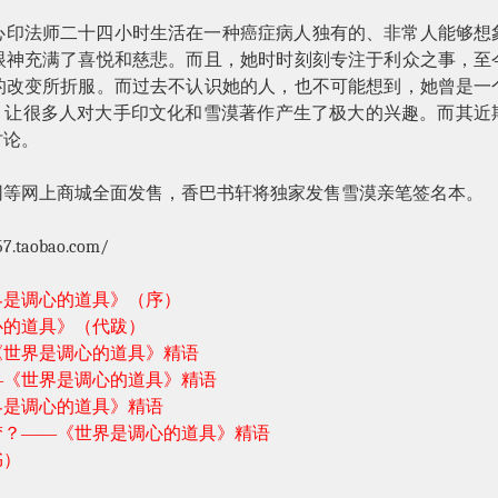
心印法师二十四小时生活在一种癌症病人独有的、非常人能够想
眼神充满了喜悦和慈悲。而且，她时时刻刻专注于利众之事，至
的改变所折服。而过去不认识她的人，也不可能想到，她曾是一
化，让很多人对大手印文化和雪漠著作产生了极大的兴趣。而其近
讨论。
网等网上商城全面发售，香巴书轩将独家发售雪漠亲笔签名本。
57.taobao.com/
界是调心的道具》（序）
心的道具》（代跋）
《世界是调心的道具》精语
—《世界是调心的道具》精语
界是调心的道具》精语
梦？——《世界是调心的道具》精语
书）