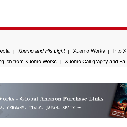
edia
Xuemo Works
Into 
Xuemo and His Light
|
|
|
nglish from Xuemo Works
Xuemo Calligraphy and Pai
|