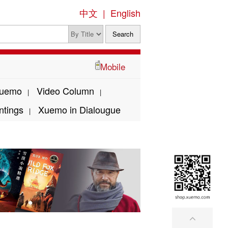
中文
|
English
Mobile
Xuemo
Video Column
|
|
ntings
Xuemo in Dialougue
|