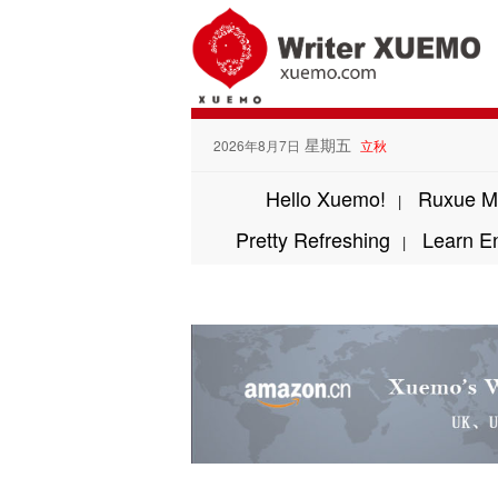
星期五
2026年8月7日
立秋
Hello Xuemo!
Ruxue M
|
Pretty Refreshing
Learn E
|