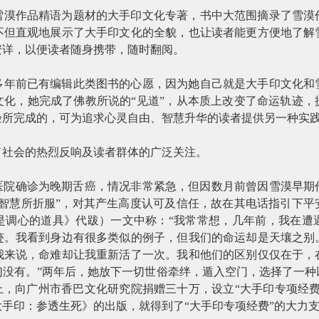
雪漠作品精语为题材的大手印文化专著，书中大范围摘录了雪漠
不但直观地展示了大手印文化的全貌，也让读者能更方便地了解
安详，以便读者随身携带，随时翻阅。
多年前已有编辑此类图书的心愿，因为她自己就是大手印文化和
文化，她完成了佛教所说的“见道”，从本质上改变了命运轨迹，
验所完成的，可为追求心灵自由、智慧升华的读者提供另一种实
了社会的热烈反响及读者群体的广泛关注。
医院确诊为晚期舌癌，情况非常紧急，但因数月前曾因雪漠早期
的智慧所折服”，对其产生高度认可及信任，故在其电话指引下平
是调心的道具》代跋）一文中称：“我常常想，几年前，我在遭
迹。我看到身边有很多类似的例子，但我们的命运却是天壤之别
我来说，命难却让我重新活了一次。我和他们的区别仅仅在于，
们没有。”两年后，她放下一切世俗牵绊，遁入空门，选择了一种
上，向广州市香巴文化研究院捐赠三十万，设立“大手印专项经
手印：参透生死》的出版，就得到了“大手印专项经费”的大力