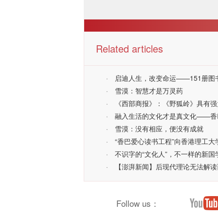
Related articles
·
启迪人生，改变命运——151册
·
雪漠：智慧才是万灵药
·
《西部商报》：《野狐岭》具有强
·
融入生活的文化才是真文化——香
·
雪漠：没有相应，便没有成就
·
“香巴爱心读书工程”向香港理工
·
不识字的“文化人”，不一样的新国
·
【澎湃新闻】后现代理论无法解读
Follow us：