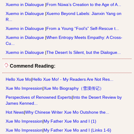
Xuemo in Dialougue
|
From Nüwa’s Creation to the Age of A...
Xuemo in Dialougue
|
Xuemo Beyond Labels: Jianxin Yang on
R...
Xuemo in Dialougue
|
From a Young “Fool’s” Self-Rescue t...
Xuemo in Dialougue
|
When Entropy Meets Empathy: A Cross-
Cu...
Xuemo in Dialougue
|
The Desert Is Silent, but the Dialogue...
Commend Reading:
Hello Xue Mo
|
Hello Xue Mo! - My Readers Are Not Res...
Xue Mo Impression
|
Xue Mo Biography（雪漠传记）
Perspectives of Renowned Experts
|
Into the Desert Review by
James Kenned...
Hot News
|
Why Chinese Writer Xue Mo Outshone the...
Xue Mo Impression
|
My Father Xue Mo and I (1)
Xue Mo Impression
|
My Father Xue Mo and I (Links 1-6)