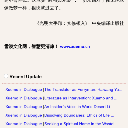
刻不曾停歇。这就是“诸相如梦影”，一切东西对于你来说就
像做梦一样，很快就过去了。
——《光明大手印：实修顿入》
中央编译出版社
雪漠文化网，智慧更清凉！
www.xuemo.cn
Recent Update:
Xuemo in Dialougue
|
The Translator as Ferryman: Haiwang Yu...
Xuemo in Dialougue
|
Literature as Intervention: Xuemo and ...
Xuemo in Dialougue
|
An Insider’s Voice in World Desert Li...
Xuemo in Dialougue
|
Dissolving Boundaries: Ethics of Life ...
Xuemo in Dialougue
|
Seeking a Spiritual Home in the Wastel...