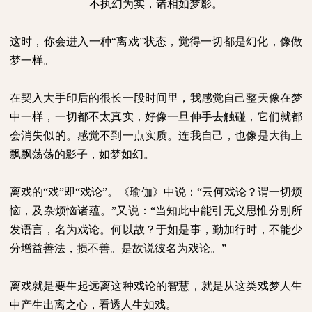
不执幻为实，诸相如梦影。
这时，你会进入一种“离戏”状态，觉得一切都是幻化，像做
梦一样。
在契入大手印后的很长一段时间里，我感觉自己整天像在梦
中一样，一切都不太真实，好像一旦伸手去触碰，它们就都
会消失似的。感觉不到一点实质。连我自己，也像是大街上
飘飘荡荡的影子，如梦如幻。
离戏的“戏”即“戏论”。《瑜伽》中说：“云何戏论？谓一切烦
恼，及杂烦恼诸蕴。”又说：“当知此中能引无义思惟分别所
发语言，名为戏论。何以故？于如是事，勤加行时，不能少
分增益善法，损不善。是故说彼名为戏论。”
离戏就是要生起远离这种戏论的智慧，就是从这类戏梦人生
中产生出离之心，看透人生如戏。