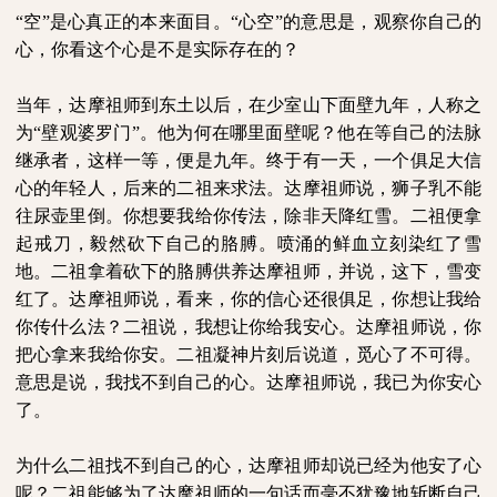
“空”是心真正的本来面目。“心空”的意思是，观察你自己的
心，你看这个心是不是实际存在的？
当年，达摩祖师到东土以后，在少室山下面壁九年，人称之
为“壁观婆罗门”。他为何在哪里面壁呢？他在等自己的法脉
继承者，这样一等，便是九年。终于有一天，一个俱足大信
心的年轻人，后来的二祖来求法。达摩祖师说，狮子乳不能
往尿壶里倒。你想要我给你传法，除非天降红雪。二祖便拿
起戒刀，毅然砍下自己的胳膊。喷涌的鲜血立刻染红了雪
地。二祖拿着砍下的胳膊供养达摩祖师，并说，这下，雪变
红了。达摩祖师说，看来，你的信心还很俱足，你想让我给
你传什么法？二祖说，我想让你给我安心。达摩祖师说，你
把心拿来我给你安。二祖凝神片刻后说道，觅心了不可得。
意思是说，我找不到自己的心。达摩祖师说，我已为你安心
了。
为什么二祖找不到自己的心，达摩祖师却说已经为他安了心
呢？二祖能够为了达摩祖师的一句话而毫不犹豫地斩断自己