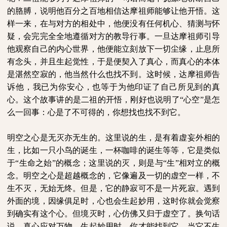
的胳膊，说明他百分之百地相信达摩祖师能够让他开悟。这
样一来，在与对方的相处中，他便没有任何机心、猜测与怀
疑，会完完全全地遵循对方的教导行事。一旦达摩祖师引导
他观察自己的内心世界，他便能立刻放下一切尘缘，止息所
有念头，并且生起觉性，于是便契入了真心，而真心的本体
是湛然空寂的，他当然什么也找不到。这时候，达摩祖师告
诉他，我已为你安心，也等于为他印证了自己所见到的真
心。这个故事讲的是二祖的开悟，刚好也说明了“心空”是怎
么一回事：心是了不可得的，你想找也找不到它。
明空之心是无灭亦无生的。这里说的生，是有着虚妄外相的
生，比如一只小鸟的诞生，一杯咖啡的诞生等等，它是类似
于“生命之始”的概念；这里说的灭，则是与“生”相对立的概
念。明空之心是超越概念的，它像遍及一切的虚空一样，不
生不灭，无始无终。但是，它的静寂可不是一片死寂。遇到
外面的境，因缘俱足时，心也会生起妙用，这时你就会觉察
到确实有这个心。但境灭时，心仿佛又归于虚空了。换句话
说，真心应对万物，生起妙用时，你才能找到它，当它不生