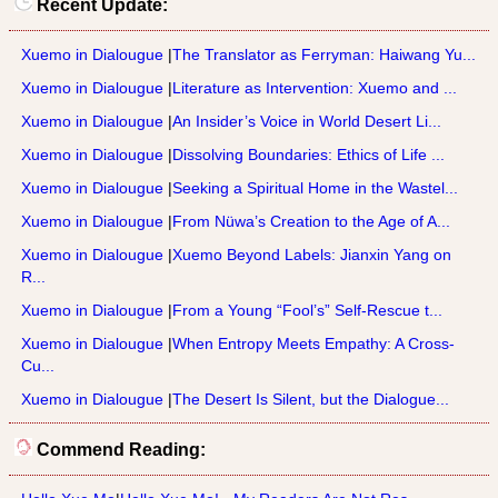
Recent Update:
Xuemo in Dialougue
|
The Translator as Ferryman: Haiwang Yu...
Xuemo in Dialougue
|
Literature as Intervention: Xuemo and ...
Xuemo in Dialougue
|
An Insider’s Voice in World Desert Li...
Xuemo in Dialougue
|
Dissolving Boundaries: Ethics of Life ...
Xuemo in Dialougue
|
Seeking a Spiritual Home in the Wastel...
Xuemo in Dialougue
|
From Nüwa’s Creation to the Age of A...
Xuemo in Dialougue
|
Xuemo Beyond Labels: Jianxin Yang on
R...
Xuemo in Dialougue
|
From a Young “Fool’s” Self-Rescue t...
Xuemo in Dialougue
|
When Entropy Meets Empathy: A Cross-
Cu...
Xuemo in Dialougue
|
The Desert Is Silent, but the Dialogue...
Commend Reading: