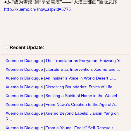
●
从“成为雪漠”到“享受雪漠”——“大漠三部曲”新版总序
http://xuemo.cn/show.asp?id=5775
Recent Update:
Xuemo in Dialougue
|
The Translator as Ferryman: Haiwang Yu...
Xuemo in Dialougue
|
Literature as Intervention: Xuemo and ...
Xuemo in Dialougue
|
An Insider’s Voice in World Desert Li...
Xuemo in Dialougue
|
Dissolving Boundaries: Ethics of Life ...
Xuemo in Dialougue
|
Seeking a Spiritual Home in the Wastel...
Xuemo in Dialougue
|
From Nüwa’s Creation to the Age of A...
Xuemo in Dialougue
|
Xuemo Beyond Labels: Jianxin Yang on
R...
Xuemo in Dialougue
|
From a Young “Fool’s” Self-Rescue t...