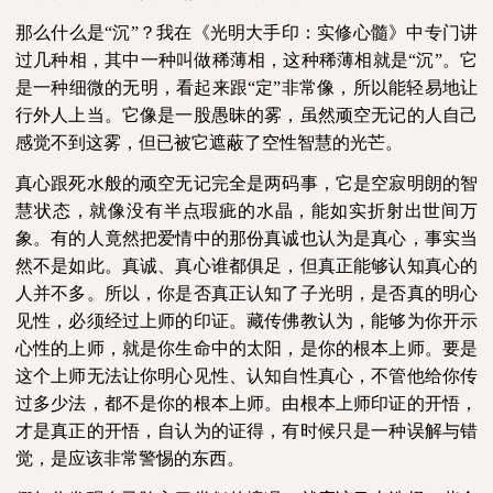
那么什么是“沉”？我在《光明大手印：实修心髓》中专门讲
过几种相，其中一种叫做稀薄相，这种稀薄相就是“沉”。它
是一种细微的无明，看起来跟“定”非常像，所以能轻易地让
行外人上当。它像是一股愚昧的雾，虽然顽空无记的人自己
感觉不到这雾，但已被它遮蔽了空性智慧的光芒。
真心跟死水般的顽空无记完全是两码事，它是空寂明朗的智
慧状态，就像没有半点瑕疵的水晶，能如实折射出世间万
象。有的人竟然把爱情中的那份真诚也认为是真心，事实当
然不是如此。真诚、真心谁都俱足，但真正能够认知真心的
人并不多。所以，你是否真正认知了子光明，是否真的明心
见性，必须经过上师的印证。藏传佛教认为，能够为你开示
心性的上师，就是你生命中的太阳，是你的根本上师。要是
这个上师无法让你明心见性、认知自性真心，不管他给你传
过多少法，都不是你的根本上师。由根本上师印证的开悟，
才是真正的开悟，自认为的证得，有时候只是一种误解与错
觉，是应该非常警惕的东西。