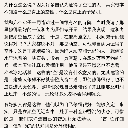
为什么这么说？因为好多自认为证得了空性的人，其实根本
不知道什么是真正的空性，什么是真正的子光明。
我和几个弟子一同造访过一间很有名的寺院，当时我请了那
里修得最好的一位和尚为我们做开示。结果我发现，这和尚
竟把顽空当成了空性。于是，在他离座之后，我问弟子们他
说得对吗？大家都说不对，那是顽空。可他却自认为证得了
空性，这是非常糟糕的。因为陷入顽空和无记的人，就像冷
水里泡着的一块石头，没有一点智慧，在应对万事万物的时
候，根本无法让真心发挥作用。他仅仅是不思恶也不思善、
冷冰冰地活着，这样的“空”是没有什么意义的。尤其危险的
是，这些人修得不好就会堕入畜生道，即使修得很好，也不
过是进入无色界。除非他发现自己走错路了并且能够及时纠
正过来，不然的话，无论修多久都不会得到解脱。
有好多人都是这样，他们以为自己修得很好，能够入定，事
实上只是在顽空无记当中，处于一种意识昏沉的状态。可惜
的是，他们或许连自己的昏沉都无法辨认——“昏”也许知
道，但对“沉”的认知则是分外模糊的。