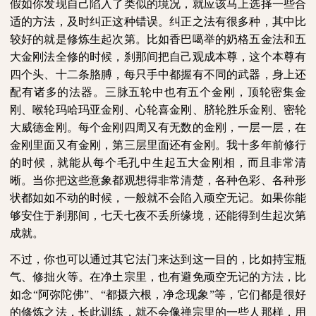
假如你发现自己陷入了类似的境况，就应该马上选择一些合
适的方法，及时纠正这种错误。纠正之法有很多种，其中比
较好的就是修炼生起次第。比如香巴噶举的奶格五金法和五
大金刚法全修的时候，刹那间把自己观成本尊，这个本尊有
四个头、十二条胳膊，每只手中都握有不同的武器，身上还
配有诸多的法器。三脉五轮中也有五个金刚，顶轮密集金
刚、喉轮玛哈玛亚金刚、心轮喜金刚、脐轮胜乐金刚、密轮
大威德金刚。每个金刚四周又有无数的金刚，一层一层，在
金刚里面又有金刚，第三层里面还有金刚。我十多年前修行
的时候，就能从每个毛孔中生起五大金刚相，而且非常清
晰。当你把这些意象都观想得非常清楚，各种色彩、各种形
状都如如不动的时候，一般就不会陷入顽空无记。如果你能
够安住于刹那间，七天七夜不丢所缘境，还能得到生起次第
成就。
不过，你也可以通过其它法门来达到这一目的，比如持宝瓶
气、修拙火等。在净土宗里，也有避免顽空无记的方法，比
如念“阿弥陀佛”、“都摄六根，净念现象”等，它们都是很好
的修炼之法，长此训练，就不会像禅宗里的一些人那样，用