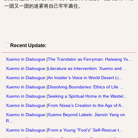
一团又一团的迷雾将自己牢牢裹住。
Recent Update:
Xuemo in Dialougue
|
The Translator as Ferryman: Haiwang Yu...
Xuemo in Dialougue
|
Literature as Intervention: Xuemo and ...
Xuemo in Dialougue
|
An Insider’s Voice in World Desert Li...
Xuemo in Dialougue
|
Dissolving Boundaries: Ethics of Life ...
Xuemo in Dialougue
|
Seeking a Spiritual Home in the Wastel...
Xuemo in Dialougue
|
From Nüwa’s Creation to the Age of A...
Xuemo in Dialougue
|
Xuemo Beyond Labels: Jianxin Yang on
R...
Xuemo in Dialougue
|
From a Young “Fool’s” Self-Rescue t...