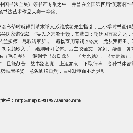
中国书法全集》等书画专集之中，并曾在全国第四届“芙蓉杯”
笔书法艺术作品大赛一等奖。
岁念私塾时就得到清末举人彭雅成老先生指引，上小学时书画作
据吴氏家谱记载：“吴氏之宗源于赣，其辈曰：朝廷国首家之起，
，转益多师，尽取诸家所专，遍临商周青铜器铭文，尤从罗振玉、
。初以颜欧入手，继则研习它体。后主攻金文、篆刻、绘画，务
临《毛公鼎》，继则学《散氏盘》、《大光鼎》、《大盂鼎》
才，且能刻苦，故书路甚宽，上追篆隶，下取行草，各种书体皆
体势跌宕多姿，意象洒脱自然，古朴凝重而不乏灵动。
卖专栏：
http://shop35991997.taobao.com/