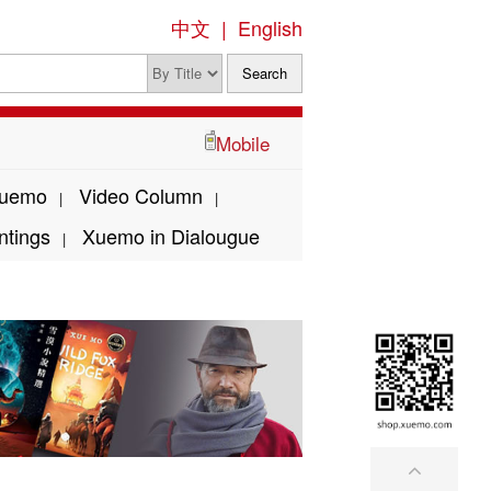
中文
|
English
Mobile
Xuemo
Video Column
|
|
ntings
Xuemo in Dialougue
|