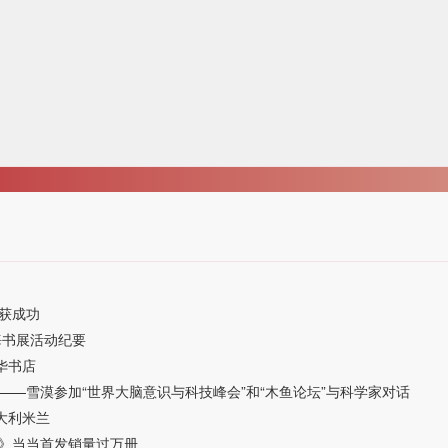
获成功
海书展活动纪要
华书店
—雪漠参加“世界大脑意识与科技峰会”和“木鱼论坛”与科学家对话
大利米兰
》当当首发销量过万册