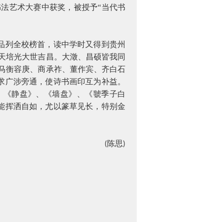
书法艺术大赛中获奖，被授予“当代书
品列全校榜首，读中学时又得到贵州
天培光大世吉昌。大澂、昌硕皆我同
马衡容庚、商承祚、董作宾、齐白石
求广涉旁通，使诗书画印互为补益。
、《静盘》、《墙盘》、《虢季子白
能挥洒自如，尤以篆草见长，特别金
陈思
(
)