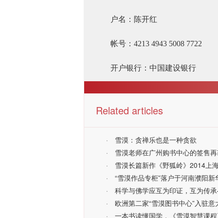
户名：陈开红
帐号：4213 4943 5008 7722
开户银行：中国建设银行
Related articles
·
雪漠：贪禅乐也是一种贪欲
·
雪漠老师在广州购书中心的签售再
·
雪漠长篇新作《野狐岭》2014上
·
“雪漠作品专柜”落户于河南濮阳新
·
科学与佛学应互为印证，互为传承—
·
欧洲第二家“雪漠图书中心”入驻意
·
一本书读懂国学，《雪漠智慧课程