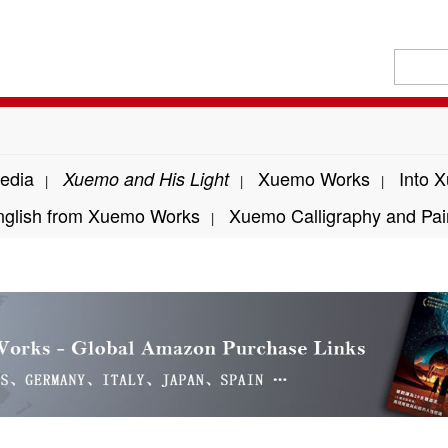
edia
Xuemo Works
Into 
Xuemo and His Light
|
|
|
nglish from Xuemo Works
Xuemo Calligraphy and Pai
|