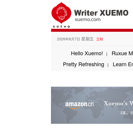
星期五
2026年8月7日
立秋
Hello Xuemo!
Ruxue M
|
Pretty Refreshing
Learn E
|