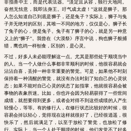
非指兽中王，而是代表法器。“淡定且从容，独行天地间。
奋然无怯意，我即法身王。吁气成太虚！”这就是狮子。那
人怎么知道自己到底是狮子，还是兔子？实际上，狮子与兔
子并无绝对的区别，其唯一不同的地方，仅仅是心。狮子长
了兔子的心，便是兔子。兔子有了狮子的心，就是另一种意
义上的“狮子”。我曾在《大漠祭》序言中说，狗也狮子般捕
猎，鹰也鸡一样刨食，区别的，是心灵。
不过，好多人未必能理解这一点。尤其是那些处于顺境当中
的人。当一个人做什么事都非常顺利的时候，他很容易就会
沾沾自喜，丢掉一种非常重要的警觉。可是，如果他不时刻
保持着一种清醒的警觉，就没有办法时刻了知自己的心灵状
态；如果不能对自己心灵的状态了如指掌，他就很容易会被
事物的表象所迷。比如，你也许会因为轻易获得了一些世间
成绩，就想要得到更多，或者会对得不到这些成绩的人产生
轻慢心，等等。有的修行人，在修行状态比较好的时候，很
容易会掉以轻心，觉得现在这样就很好了，已经很逍遥，很
快乐了，然后就满足了，以至于放松了警觉，也放松了修
行。实际上，当一个人处于顺境的时候，他们发觉不了好多