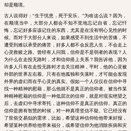
却是顺境。
古人说得好：“生于忧患，死于安乐。”为啥这么说？因为，
在顺境当中，大部分人都会不知不觉地忘记自省，忘记忏
悔，忘记好多应该记住的东西，尤其是在没有明心见性的时
候。而对于大部分人来说，如果感受不到生活中的苦痛，不
遭受到难以承受的痛苦，好多人都不会反思人生，不会走上
心灵救赎之路。曾经有人问我，信仰是不是弱者的表现？人
为什么在走投无路时，才和信仰搭上关系？我告诉他，因为
许多人只有在走投无路时才去关注精神，平时，他的心灵被
外部的世界左右着。只有在他孤独和失落时，才可能会发现
外界的虚幻而在乎心灵的真实。假如一个人仅仅在信仰中寻
找一种精神的慰藉，那么他就不是真正的信仰者。被当作某
种精神慰藉的信仰是一种低层次的信仰，就是对现实绝望之
后，去虚幻中寻求寄托，这种信仰不是真正的信仰。真正的
信仰是拥有智慧的时候，对一种真理坚信不疑。它已经没有
了世俗交易似的需求，比如，希望这种信仰给他带来好报，
希望某种供养给他带来福分，或希望信仰为他消除疾病和灾