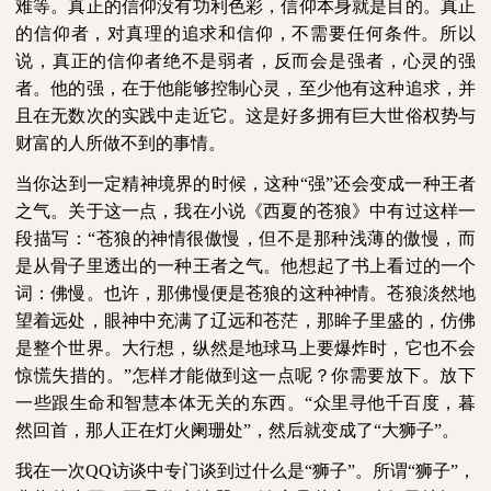
难等。真正的信仰没有功利色彩，信仰本身就是目的。真正
的信仰者，对真理的追求和信仰，不需要任何条件。所以
说，真正的信仰者绝不是弱者，反而会是强者，心灵的强
者。他的强，在于他能够控制心灵，至少他有这种追求，并
且在无数次的实践中走近它。这是好多拥有巨大世俗权势与
财富的人所做不到的事情。
当你达到一定精神境界的时候，这种“强”还会变成一种王者
之气。关于这一点，我在小说《西夏的苍狼》中有过这样一
段描写：“苍狼的神情很傲慢，但不是那种浅薄的傲慢，而
是从骨子里透出的一种王者之气。他想起了书上看过的一个
词：佛慢。也许，那佛慢便是苍狼的这种神情。苍狼淡然地
望着远处，眼神中充满了辽远和苍茫，那眸子里盛的，仿佛
是整个世界。大行想，纵然是地球马上要爆炸时，它也不会
惊慌失措的。”怎样才能做到这一点呢？你需要放下。放下
一些跟生命和智慧本体无关的东西。“众里寻他千百度，暮
然回首，那人正在灯火阑珊处”，然后就变成了“大狮子”。
我在一次
QQ
访谈中专门谈到过什么是“狮子”。所谓“狮子”，