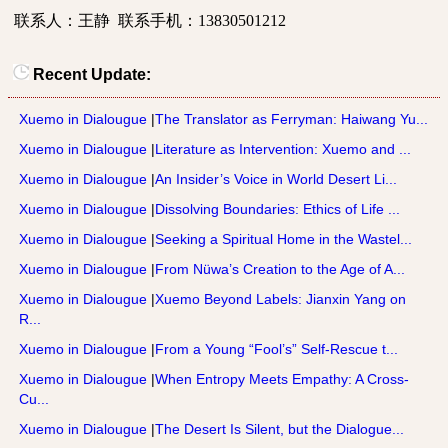
联系人：王静
联系手机：
13830501212
Recent Update:
Xuemo in Dialougue
|
The Translator as Ferryman: Haiwang Yu...
Xuemo in Dialougue
|
Literature as Intervention: Xuemo and ...
Xuemo in Dialougue
|
An Insider’s Voice in World Desert Li...
Xuemo in Dialougue
|
Dissolving Boundaries: Ethics of Life ...
Xuemo in Dialougue
|
Seeking a Spiritual Home in the Wastel...
Xuemo in Dialougue
|
From Nüwa’s Creation to the Age of A...
Xuemo in Dialougue
|
Xuemo Beyond Labels: Jianxin Yang on
R...
Xuemo in Dialougue
|
From a Young “Fool’s” Self-Rescue t...
Xuemo in Dialougue
|
When Entropy Meets Empathy: A Cross-
Cu...
Xuemo in Dialougue
|
The Desert Is Silent, but the Dialogue...