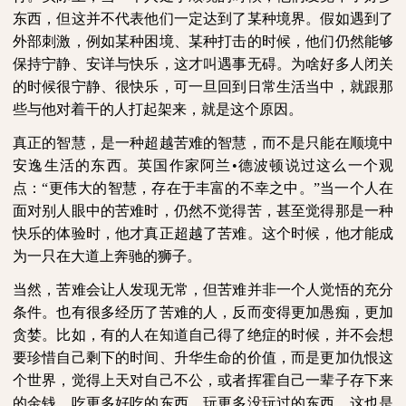
东西，但这并不代表他们一定达到了某种境界。假如遇到了
外部刺激，例如某种困境、某种打击的时候，他们仍然能够
保持宁静、安详与快乐，这才叫遇事无碍。为啥好多人闭关
的时候很宁静、很快乐，可一旦回到日常生活当中，就跟那
些与他对着干的人打起架来，就是这个原因。
真正的智慧，是一种超越苦难的智慧，而不是只能在顺境中
安逸生活的东西。英国作家阿兰•德波顿说过这么一个观
点：“更伟大的智慧，存在于丰富的不幸之中。”当一个人在
面对别人眼中的苦难时，仍然不觉得苦，甚至觉得那是一种
快乐的体验时，他才真正超越了苦难。这个时候，他才能成
为一只在大道上奔驰的狮子。
当然，苦难会让人发现无常，但苦难并非一个人觉悟的充分
条件。也有很多经历了苦难的人，反而变得更加愚痴，更加
贪婪。比如，有的人在知道自己得了绝症的时候，并不会想
要珍惜自己剩下的时间、升华生命的价值，而是更加仇恨这
个世界，觉得上天对自己不公，或者挥霍自己一辈子存下来
的金钱，吃更多好吃的东西，玩更多没玩过的东西。这也是