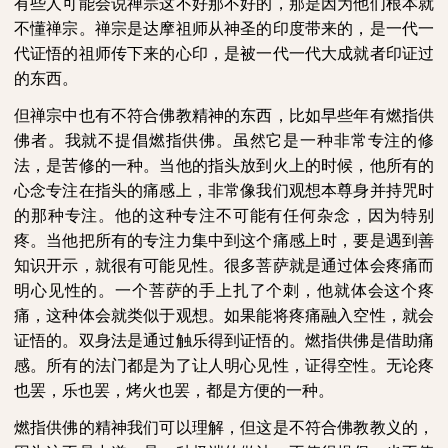
有些人可能会说禅宗这不好那不好的，那是因为他们根本就
不懂禅宗。禅宗是达摩祖师从神圣的印度带来的，是一代一
代证悟的祖师传下来的心印，是被一代一代大成就者印证过
的东西。
但禅宗中也有不符合佛教精神的东西，比如早些年有燃指供
佛者。我就不提倡燃指供佛。虽然它是一种非常专注的修
法，是苦修的一种。当他的指头放到火上的时候，他所有的
心念专注在指头的痛感上，非常像我们观想本尊身并持咒时
的那种专注。他的这种专注不可能有任何杂念，因为特别
疼。当他把所有的专注力集中到这个痛感上时，要是遇到善
知识开示，就很有可能见性。很多菩萨就是通过体会疼痛而
明心见性的。一个菩萨的手上扎了个刺，他就体会这个疼
痛，这种体会就类似于观想。如果能将疼痛融入空性，就会
证悟的。双身法是通过触乐得到证悟的。燃指供佛是借助痛
感。所有的法门都是为了让人明心见性，证得空性。无论疼
也罢，乐也罢，烤火也罢，都是方便的一种。
燃指供佛的精神我们可以理解，但这是不符合佛教教义的，