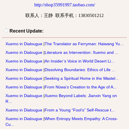
http://shop35991997.taobao.com/
联系人：王静
联系手机：
13830501212
Recent Update:
Xuemo in Dialougue
|
The Translator as Ferryman: Haiwang Yu...
Xuemo in Dialougue
|
Literature as Intervention: Xuemo and ...
Xuemo in Dialougue
|
An Insider’s Voice in World Desert Li...
Xuemo in Dialougue
|
Dissolving Boundaries: Ethics of Life ...
Xuemo in Dialougue
|
Seeking a Spiritual Home in the Wastel...
Xuemo in Dialougue
|
From Nüwa’s Creation to the Age of A...
Xuemo in Dialougue
|
Xuemo Beyond Labels: Jianxin Yang on
R...
Xuemo in Dialougue
|
From a Young “Fool’s” Self-Rescue t...
Xuemo in Dialougue
|
When Entropy Meets Empathy: A Cross-
Cu...