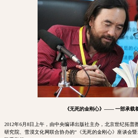
《无死的金刚心》——
一部承载
2012
年
6
月
8
日上午，由中央编译出版社主办，北京世纪拓普
研究院、雪漠文化网联合协办的“《无死的金刚心》座谈会暨