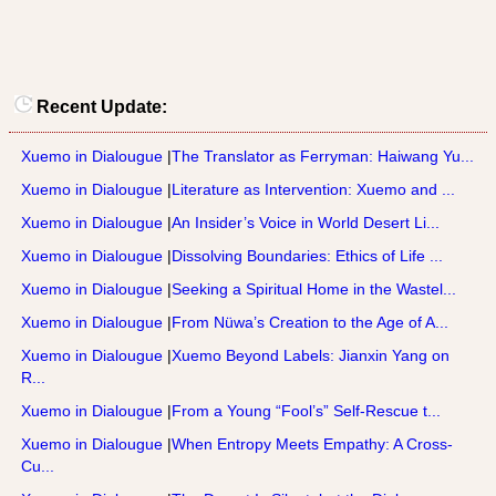
Recent Update:
Xuemo in Dialougue
|
The Translator as Ferryman: Haiwang Yu...
Xuemo in Dialougue
|
Literature as Intervention: Xuemo and ...
Xuemo in Dialougue
|
An Insider’s Voice in World Desert Li...
Xuemo in Dialougue
|
Dissolving Boundaries: Ethics of Life ...
Xuemo in Dialougue
|
Seeking a Spiritual Home in the Wastel...
Xuemo in Dialougue
|
From Nüwa’s Creation to the Age of A...
Xuemo in Dialougue
|
Xuemo Beyond Labels: Jianxin Yang on
R...
Xuemo in Dialougue
|
From a Young “Fool’s” Self-Rescue t...
Xuemo in Dialougue
|
When Entropy Meets Empathy: A Cross-
Cu...