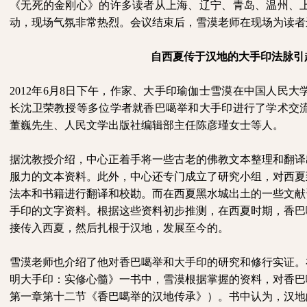
《无死的金刚心》的许多读者从上海、辽宁、青岛、温州、
动，现场气氛非常热烈。会议结束后，雪漠老师在现场为读者
自西夏传于汉地的大手印法脉引
2012
年
6
月
8
日下午，作家、大手印瑜伽士雪漠在中国人民大
长沈卫荣教授等多位学者就香巴噶举和大手印进行了学术交
董巍先生、人民文学出版社编辑部主任陈彦瑾女士等人。
据沈教授介绍，中心正着手将一些古老的佛教文本整理和翻译
服力的文本资料。此外，中心还专门成立了研究小组，对西夏
法本和书籍进行翻译和校勘。而
在西夏黑水城出土的一些文献
手印的文字资料。根据这些资料初步推测，在西夏时期，香巴
接传入西夏，然后扎根于汉地，发展至今的。
雪漠老师也介绍了他对香巴噶举和大手印的研究和修行实证。在
明大手印：实修心髓》一书中，雪漠根据掌握的资料，对香巴
第一章第十二节《
香巴噶举的汉地传承》）。书中认为，汉地