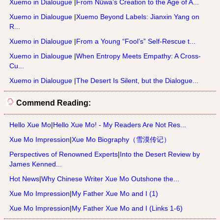
Xuemo in Dialougue
|
From Nüwa’s Creation to the Age of A...
Xuemo in Dialougue
|
Xuemo Beyond Labels: Jianxin Yang on
R...
Xuemo in Dialougue
|
From a Young “Fool’s” Self-Rescue t...
Xuemo in Dialougue
|
When Entropy Meets Empathy: A Cross-
Cu...
Xuemo in Dialougue
|
The Desert Is Silent, but the Dialogue...
Commend Reading:
Hello Xue Mo
|
Hello Xue Mo! - My Readers Are Not Res...
Xue Mo Impression
|
Xue Mo Biography（雪漠传记）
Perspectives of Renowned Experts
|
Into the Desert Review by
James Kenned...
Hot News
|
Why Chinese Writer Xue Mo Outshone the...
Xue Mo Impression
|
My Father Xue Mo and I (1)
Xue Mo Impression
|
My Father Xue Mo and I (Links 1-6)