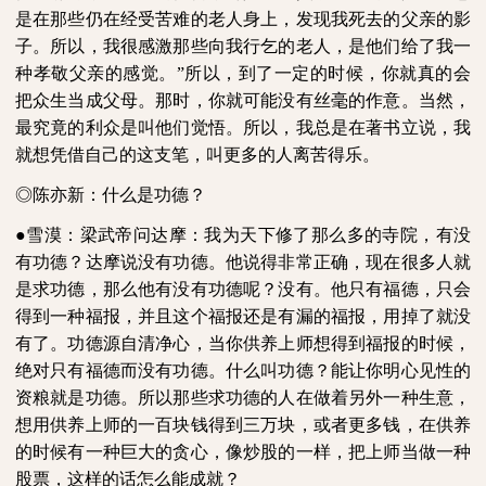
是在那些仍在经受苦难的老人身上，发现我死去的父亲的影
子。所以，我很感激那些向我行乞的老人，是他们给了我一
种孝敬父亲的感觉。”所以，到了一定的时候，你就真的会
把众生当成父母。那时，你就可能没有丝毫的作意。当然，
最究竟的利众是叫他们觉悟。所以，我总是在著书立说，我
就想凭借自己的这支笔，叫更多的人离苦得乐。
◎陈亦新：什么是功德？
●雪漠：梁武帝问达摩：我为天下修了那么多的寺院，有没
有功德？达摩说没有功德。他说得非常正确，现在很多人就
是求功德，那么他有没有功德呢？没有。他只有福德，只会
得到一种福报，并且这个福报还是有漏的福报，用掉了就没
有了。功德源自清净心，当你供养上师想得到福报的时候，
绝对只有福德而没有功德。什么叫功德？能让你明心见性的
资粮就是功德。所以那些求功德的人在做着另外一种生意，
想用供养上师的一百块钱得到三万块，或者更多钱，在供养
的时候有一种巨大的贪心，像炒股的一样，把上师当做一种
股票，这样的话怎么能成就？