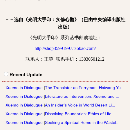
－－选自《光明大手印：实修心髓》（已由中央编译出版社
出版）
《光明大手印》系列丛书邮购地址：
http://shop35991997.taobao.com/
联系人：王静
联系手机：
13830501212
Recent Update:
Xuemo in Dialougue
|
The Translator as Ferryman: Haiwang Yu...
Xuemo in Dialougue
|
Literature as Intervention: Xuemo and ...
Xuemo in Dialougue
|
An Insider’s Voice in World Desert Li...
Xuemo in Dialougue
|
Dissolving Boundaries: Ethics of Life ...
Xuemo in Dialougue
|
Seeking a Spiritual Home in the Wastel...