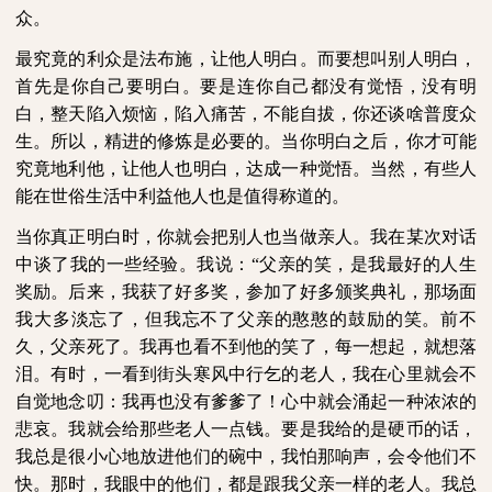
众。
最究竟的利众是法布施，让他人明白。而要想叫别人明白，
首先是你自己要明白。要是连你自己都没有觉悟，没有明
白，整天陷入烦恼，陷入痛苦，不能自拔，你还谈啥普度众
生。所以，精进的修炼是必要的。当你明白之后，你才可能
究竟地利他，让他人也明白，达成一种觉悟。当然，有些人
能在世俗生活中利益他人也是值得称道的。
当你真正明白时，你就会把别人也当做亲人。我在某次对话
中谈了我的一些经验。我说：“父亲的笑，是我最好的人生
奖励。后来，我获了好多奖，参加了好多颁奖典礼，那场面
我大多淡忘了，但我忘不了父亲的憨憨的鼓励的笑。前不
久，父亲死了。我再也看不到他的笑了，每一想起，就想落
泪。有时，一看到街头寒风中行乞的老人，我在心里就会不
自觉地念叨：我再也没有爹爹了！心中就会涌起一种浓浓的
悲哀。我就会给那些老人一点钱。要是我给的是硬币的话，
我总是很小心地放进他们的碗中，我怕那响声，会令他们不
快。那时，我眼中的他们，都是跟我父亲一样的老人。我总