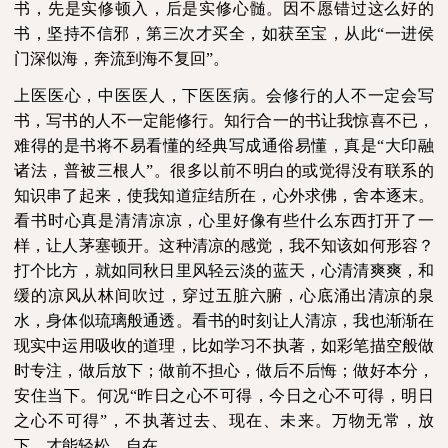
书，先是实修顿入，后是实修心髄。因不愿错过这么好的
书，坚持不信邪，第三次才买全，如获至宝，从此“一进侯
门深似海，奔流到海不复回”。
上医医心，中医医人，下医医病。会修行的人不一定会写
书，写书的人不一定能修行。知行合一的书让我惊喜不已，
难得的是书将不易看懂的经典写成通俗易懂，真是“大印融
诸法，普被三根人”。很多以前不明白的或觉得没有联系的
知识串了起来，使我知道症结所在，心外求佛，舍本逐末。
看书时心真是清清凉凉，心里好像有些什么东西打开了一
样，让人茅塞顿开。这种清凉的感觉，我不知该如何形容？
打个比方，就如同秋日里风轻云淡的蓝天，心清清爽爽，和
缓的凉风从林间吹过，穿过五脏六腑，心底涌出清凉的泉
水，身体似琉璃般通透。看书的时刻让人清凉，我也渐渐在
现实中运用吸收的道理，比如学习不执著，如彩笔描空般做
时专注，做后放下；做前不担心，做后不后悔；做好本分，
安住当下。何况“昨日之心不可得，今日之心不可得，明日
之心不可得”，不执著过去、现在、未来。万物无常，放
下，才能轻松，自在。