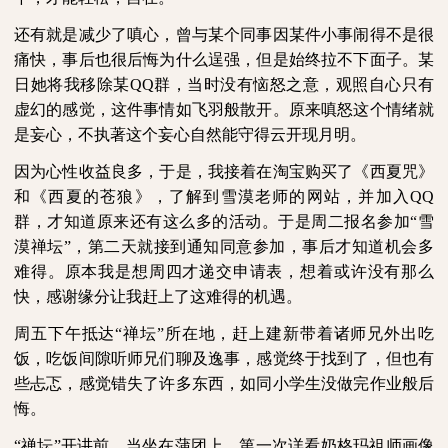
还有就是减少了嗔心，曾与某个同事因某件小事闹得不是很
痛快，事后也很后悔为什么逞强，但是始终拉不下面子。某
日她将我移除某
QQ
群，当时没有恼怒之意，观照自心只有
虚幻的感觉，这件事情如飞羽般散开。原来嗔怒这个情绪就
是妄心，不执著这个妄心自然能守得云开现月明。
因为心性收益良多，于是，我接着在淘宝购买了《西夏咒》
和《西夏的苍狼》，了解到雪漠老师的网站，并加入
QQ
群，才知道原来还有这么多的活动。于是周二报名参加“雪
漠禅坛”，第二天就接到通知同意参加，事后才知道机会多
难得。原本我是想周四才递交申请表，想着或许没有那么
快，感谢缘分让我赶上了这难得的机遇。
周五下午抵达“禅坛”所在地，赶上建新带着诸师兄外出吃
饭，吃饭间隙听师兄们聊及逸事，感觉终于找到了，但也有
些忐忑，感觉错失了许多东西，如同小学生没做完作业般后
悔。
“禅坛”开讲前，当坐在蒲团上，第一次详看奶格玛祖师画像