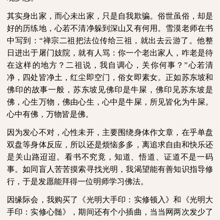
其实身出家，而心未出家，只是自我欺骗。俗世虽俗，却是
好的历练地，心若不清净躲到深山又有何用。雪漠老师在书
中写到：
“禅宗二祖把法位传给三祖，就出去云游了。他整
日进出于屠门妓院，就有人骂：你一个老出家人，咋老是待
在这样的地方？二祖说，我自调心，关你何事？”
心若清
净，四处皆净土，红尘即空门，俗女即素女。正如苏东坡和
佛印的故事一般，苏东坡见佛印是牛屎，佛印见苏东坡是
佛，心生万物，佛由心生，心中是牛屎，所见皆化为牛屎。
心中有佛，万物皆是佛。
因为发心不对，心性未开，主要围绕身体作文章，在乎单盘
双盘等身体反应，所以还是烦恼多多，离追求自由和快乐还
是关山路迢迢。看书不究竟，知道、悟道、证道不是一码
事。如同盲人苦苦摸索寻找光明，我渴望能有善知识指导修
行，于是发愿能拜得一位明师学习佛法。
因缘际会，我购买了《光明大手印：实修顿入》和《光明大
手印：实修心髄》，期间还有个小插曲，当当网两次发少了