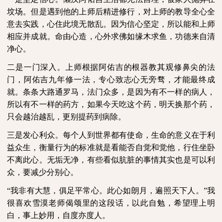
坟场。但是遇到他的上师后精进修行，对上师的教导全心全
意去实践，心住此境无散乱。因为信心坚定，所以能和上师
相应并成就。命由心造，心外求佛如缘木求鱼，功德来自清
净心。
二是一门深入。上师根据阿佑吉的根器教其观修鼻尖的法
门，阿佑吉九年修一法，专心致志心无旁骛，才能最终成
就。条条大路通罗马，法门众多，是因为有不一样的病人，
所以有不一样的药方，如果今天吃这个药，明天换那个药，
只会越治越乱，更别提药到病除。
三是发心利众。每个人到世界都有使命，生命的意义在于利
益众生，衡量行为的标准就是看能否自觉和觉他，行住坐卧
不离此心。无垢无净，有些看似肮脏的事情其实也是可以利
众，要减少分别心。
“我非有大慧，俱足平常心。此心如朗月，遍照天下人。”
我
很喜欢雪漠老师偈颂里的这段话，以此自勉，希望理上明
白，事上妙用，自度亦度人。