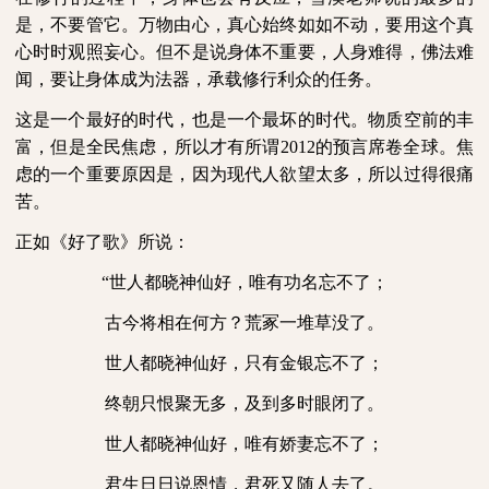
是，不要管它。万物由心，真心始终如如不动，要用这个真
心时时观照妄心。但不是说身体不重要，人身难得，佛法难
闻，要让身体成为法器，承载修行利众的任务。
这是一个最好的时代，也是一个最坏的时代。物质空前的丰
富，但是全民焦虑，所以才有所谓
2012
的预言席卷全球。焦
虑的一个重要原因是，因为现代人欲望太多，所以过得很痛
苦。
正如《好了歌》所说：
“世人都晓神仙好，
唯有功名忘不了；
古今将相在何方？
荒冢一堆草没了。
世人都晓神仙好，
只有金银忘不了；
终朝只恨聚无多，
及到多时眼闭了。
世人都晓神仙好，
唯有娇妻忘不了；
君生日日说恩情，
君死又随人去了。