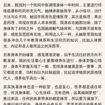
后来，我找到一个民间中医调理身体一年时间，主要进行经
络疏通和吃药补充元气。她继承家族医学，从小练功，治疗
方法与众不同。她说学医首先是懂医理，其次是病理，再次
是药理，而现在很多人本末倒置。我喜欢在她那治病，除了
身体有了好转之外，也因她相貌气场祥和，与其聊天很有收
获，感觉其思想有见地，和周边人不一样。从她那里我知道
很多冲击几十年教育体系和生活经历的知识，比如人体辉
光、内证和圣人敬而远之的东西等。
后来身体开始修复，感觉逐渐灵敏，似乎生活往好的方向不
断发展。我的生活重心主要围绕养生进行，身体舒服心情
好，身体不舒服天塌了一般，觉得身体健康是第一要事，其
它都是次要。当时自以为比较超脱，比起追求物质的其他现
代人，境界似乎高出一筹。
其实执著身体也是一种欲望，也是妄心。世界都是成住坏
空，何况身体呢。“心无挂碍，无有恐怖，远离颠倒梦想”，
换过来说，任何的执著带来的都是痛苦，所以要万缘放下。
在修行的过程中，身体也会有反应，雪漠老师说的最多的