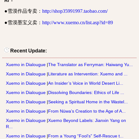
●雪漠作品专卖：
http://shop35991997.taobao.com/
●雪漠墨宝义卖：
http://www.xuemo.cn/list.asp?id=89
Recent Update:
Xuemo in Dialougue
|
The Translator as Ferryman: Haiwang Yu...
Xuemo in Dialougue
|
Literature as Intervention: Xuemo and ...
Xuemo in Dialougue
|
An Insider’s Voice in World Desert Li...
Xuemo in Dialougue
|
Dissolving Boundaries: Ethics of Life ...
Xuemo in Dialougue
|
Seeking a Spiritual Home in the Wastel...
Xuemo in Dialougue
|
From Nüwa’s Creation to the Age of A...
Xuemo in Dialougue
|
Xuemo Beyond Labels: Jianxin Yang on
R...
Xuemo in Dialougue
|
From a Young “Fool’s” Self-Rescue t...