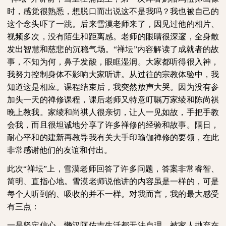
时，感觉很熟悉，想脱口而出说这不是我吗？我也被自己的
这个念头吓了一跳。后来雪漠老师来了，因见过他的相片、
视频多次，没有陌生和距离感。老师的眼睛很深邃，全身散
发出智慧和慈悲的沉稳气场。“禅坛”内容解读了成就者的故
事，不知为何，鼻子发酸，眼眶湿润。大家都听得很入神，
我努力控制身体不影响大家听讲。从过往的宗教体验中，我
知道这是相应。课程结束后，我突然放声大哭。因为没有参
加头一天的禅修课程，课后老师又特意叮嘱万家绫和陈尚祺
晚上教我。家绫和尚祺人很亲切，让人一见如故，手把手教
会我，而且很坦诚地分享了许多禅修的经验和故事。隔日，
耐心平和的建新再教导我有关大手印瑜伽禅修的要领，在此
非常感谢他们的友谊和付出。
此次“禅坛”上，雪漠老师回答了许多问题，答案非常睿智、
简明、直指心地。雪漠老师说他讲的内容虽是一样的，可是
每个人听到的、吸收的并不一样。对我而言，我的最大感受
有三点：
一是坚定信心。懒汉阿佑吉生活都无法自理，被家人抛弃在