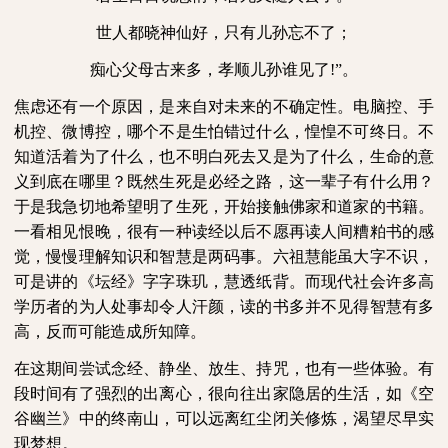
世人都晓神仙好，
只有儿孙忘不了；
痴心父母古来多，
孝顺儿孙谁见了
!
”。
焦虑还有一个原因，是来自对未来的不确定性。电脑控、手
机控、微博控，哪个不是生怕错过什么，惶惶不可终日。不
知道活着为了什么，也不明白死去又是为了什么，生命的意
义到底在哪里？既然生死是必经之路，这一辈子有什么用？
于是我急切地希望明了生死，开始接触佛家和道家的书籍。
一看相见恨晚，很有一种读经以后不愿再读人间糟粕书的感
觉，慢慢理解知识和智慧是两码事。六祖慧能虽大字不识，
可是讲的《坛经》字字珠玑，慧透纸背。而现代社会许多高
学历者的为人处事却令人汗颜，读的书多并不见得智慧有多
高，反而可能造成所知障。
在这期间尝试念经、静坐、放生、持咒，也有一些体验。有
段时间有了强烈的出离心，很向往出家隐居的生活，如《空
谷幽兰》中的终南山，可以远离红尘闭关修炼，渴望尽早实
现梦想。