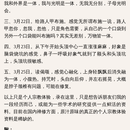
我和外界是一体，我与光明是一体，无我无分别，子母光明
会。
三、
3
月
22
日。给路人甲布施。感觉无所谓布施一说，路人
甲忽你，忽我，忽他，只是角色需要，从自己的一个口袋到
另外一个口袋能叫布施吗？其实无差别，万物皆一体。
四、
3
月
23
日。从下午开始头顶中心一直涨涨麻麻，好象是
脑袋烧坑的感觉，鼻子一呼吸好象气就到了额头和头顶坑
上，头顶坑很敏感。
五、
3
月
25
日。读偈颂，感觉心融化，上身轻飘飘后消失融
为一体，小腹热。持咒时，头自向后仰，并左右摇晃，大概
是脖子颈椎有问题，可能在修复。
以上只是个人宗教体验，录在这里，只是想告诉朋友们我的
一段经历而己，或能为一些学术的研究提供一点鲜活的资
料。目前在国内禅修方面，原汁原味的真正的个人宗教体验
资料是稀缺的。
附：