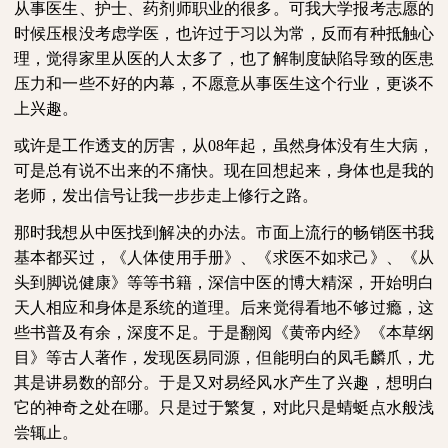
从事医生、护士、药剂师职业的很多。可我大学报考志愿的
时候压根没考虑学医，也许过于习以为常，反而有种抵触心
理，觉得家里从医的人太多了，也了解制度缺陷导致的医患
压力和一些不好的内幕，不愿意从事医生这个行业，更谈不
上兴趣。
或许是工作透支的厉害，从
08
年起，虽然身体没有生大病，
可是总有说不出来的不痛快。现在回想起来，身体也是我的
老师，发出信号让我一步步走上修行之路。
那时我想从中医找到解决的办法。市面上流行的畅销医书我
基本都买过，《人体使用手册》、《求医不如求己》、《从
头到脚说健康》等等书籍，深信中医的博大精深，开始明白
天人相应和身体是系统的道理。后来觉得看地不够过瘾，这
些书普及有余，深度不足。于是翻阅《黄帝内经》《本草纲
目》等古人著作，发现医易同源，但能明白的凤毛麟爪，尤
其是讲易数的部分。于是又对易经风水产生了兴趣，想明白
它的神奇之处在哪。只是过于繁复，对此只是蜻蜓点水般浅
尝辄止。