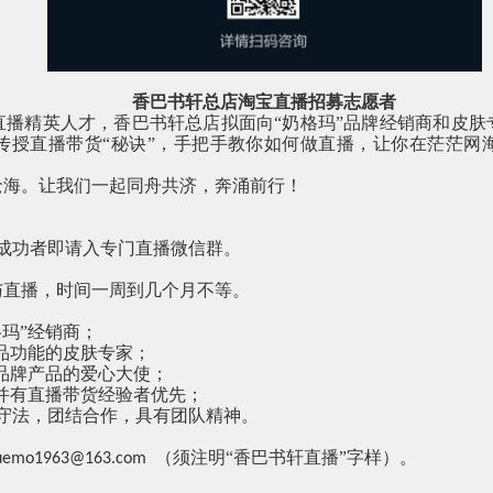
香巴书轩总店淘宝直播招募志愿者
直播精英人才，香巴书轩总店拟面向“奶格玛”品牌经销商和皮肤
传授直播带货“秘诀”，手把手教你如何做直播，让你在茫茫网
沧海。让我们一起同舟共济，奔涌前行！
成功者即请入专门直播微信群。
与直播，时间一周到几个月不等。
玛”经销商；
产品功能的皮肤专家；
”品牌产品的爱心大使；
，并有直播带货经验者优先；
守法，团结合作，具有团队精神。
（须注明“香巴书轩直播”字样）。
uemo1963@163.com