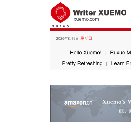
星期日
2026年8月9日
Hello Xuemo!
Ruxue M
|
Pretty Refreshing
Learn E
|