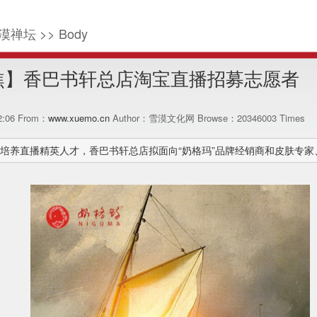
漠禅坛 >> Body
焦】香巴书轩总店淘宝直播招募志愿者
12:06 From：
www.xuemo.cn
Author：雪漠文化网 Browse：
20346003
Times
培养直播精英人才，香巴书轩总店拟面向“奶格玛”品牌经销商和皮肤专