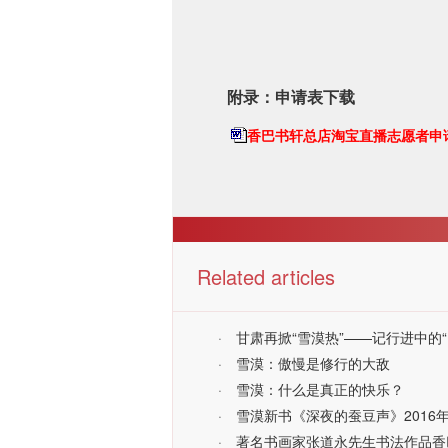
附录：申请表下载
香巴书轩总店淘宝直播志愿者申请表
Related articles
·
甘肃再掀“雪漠热”——记行进中的
·
雪漠：傲慢是修行的大敌
·
雪漠：什么是真正的快乐？
·
雪漠新书《深夜的蚕豆声》201
·
著名书画家张道永先生书法作品香