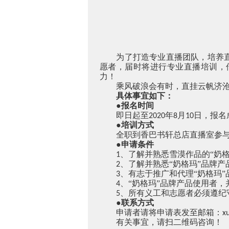
为了打造专业直播团队，培养
愿者，届时将进行专业直播培训，
力！
乘风破浪会有时，直挂云帆济
具体事宜如下：
●报名时间
即日起至
年
月
日，报名
2020
8
10
●培训方式
全职到香巴书轩总店直播室参
●申请条件
、了解并熟悉雪漠作品的“奶格
1
、了解并熟悉“奶格玛”品牌
2
、有志于推广和代理“奶格玛
3
、“奶格玛”品牌产品使用者
4
、所有义工和志愿者必须遵纪
5
●联系方式
申请者请将申请表发至邮箱：
x
有关事宜，请扫二维码咨询！