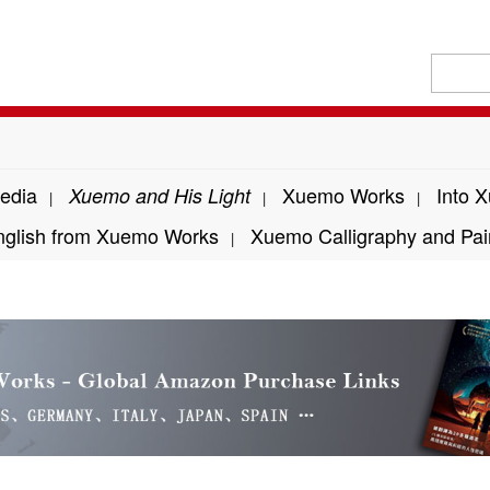
edia
Xuemo Works
Into 
Xuemo and His Light
|
|
|
nglish from Xuemo Works
Xuemo Calligraphy and Pai
|