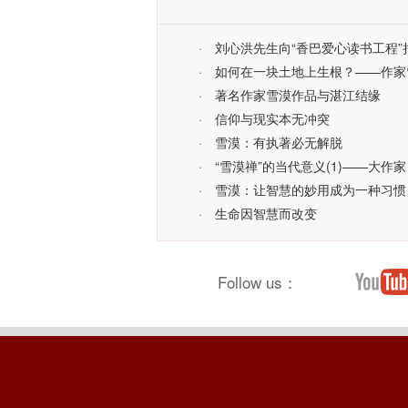
·
刘心洪先生向“香巴爱心读书工程
·
如何在一块土地上生根？——作家
·
著名作家雪漠作品与湛江结缘
·
信仰与现实本无冲突
·
雪漠：有执著必无解脱
·
“雪漠禅”的当代意义(1)——大作
·
雪漠：让智慧的妙用成为一种习惯
·
生命因智慧而改变
Follow us：