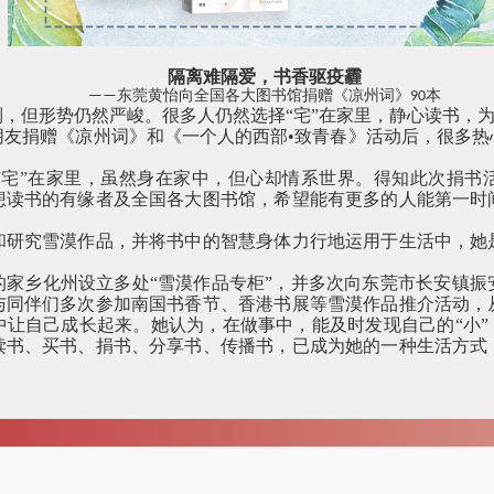
隔离难隔爱，书香驱疫霾
——东莞黄怡向全国各大图书馆捐赠《凉州词》90本
，但形势仍然严峻。很多人仍然选择“宅”在家里，静心读书，
朋友捐赠《凉州词》和《一个人的西部•致青春》活动后，很多热
“宅”在家里，虽然身在家中，但心却情系世界。得知此次捐书
想读书的有缘者及全国各大图书馆，希望能有更多的人能第一时
和研究雪漠作品，并将书中的智慧身体力行地运用于生活中，她
的家乡化州设立多处“雪漠作品专柜”，并多次向东莞市长安镇振
与同伴们多次参加南国书香节、香港书展等雪漠作品推介活动，
让自己成长起来。她认为，在做事中，能及时发现自己的“小”
读书、买书、捐书、分享书、传播书，已成为她的一种生活方式