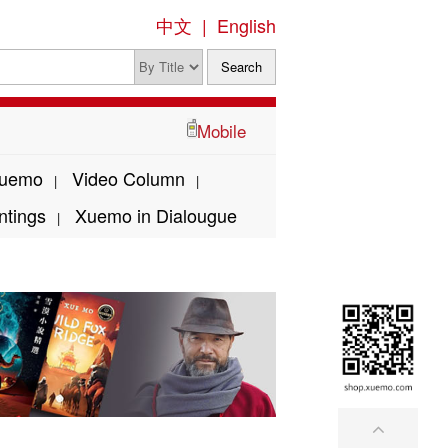
中文
|
English
Mobile
Xuemo
Video Column
|
|
ntings
Xuemo in Dialougue
|