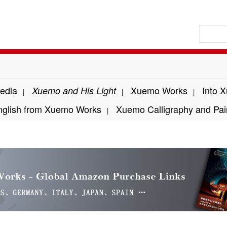
edia
Xuemo Works
Into 
Xuemo and His Light
|
|
|
nglish from Xuemo Works
Xuemo Calligraphy and Pai
|