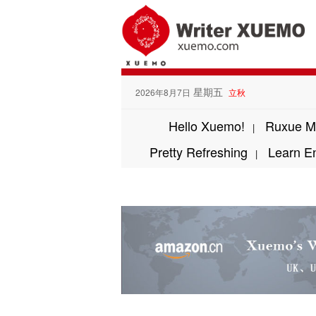
星期五
2026年8月7日
立秋
Hello Xuemo!
Ruxue M
|
Pretty Refreshing
Learn E
|