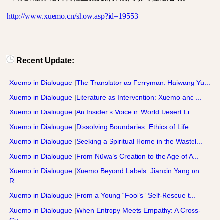
http://www.xuemo.cn/show.asp?id=19553
Recent Update:
Xuemo in Dialougue
|
The Translator as Ferryman: Haiwang Yu...
Xuemo in Dialougue
|
Literature as Intervention: Xuemo and ...
Xuemo in Dialougue
|
An Insider’s Voice in World Desert Li...
Xuemo in Dialougue
|
Dissolving Boundaries: Ethics of Life ...
Xuemo in Dialougue
|
Seeking a Spiritual Home in the Wastel...
Xuemo in Dialougue
|
From Nüwa’s Creation to the Age of A...
Xuemo in Dialougue
|
Xuemo Beyond Labels: Jianxin Yang on
R...
Xuemo in Dialougue
|
From a Young “Fool’s” Self-Rescue t...
Xuemo in Dialougue
|
When Entropy Meets Empathy: A Cross-