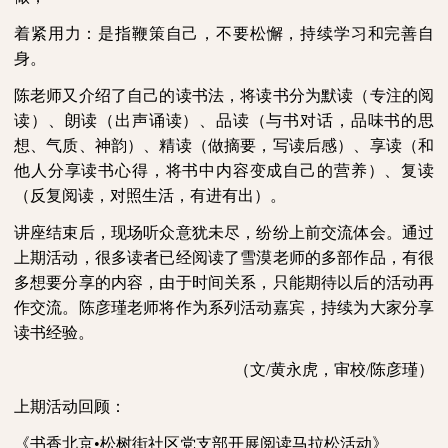
着紧用力
：
是指鞭策自己，不要松懈，持续学习和完善自
身。
陈老师又介绍了自己的读书法，将读书分为默读（专注的阅
读）、朗读（出声诵读）、品读（与书对话，品味书的思
想、气质、神韵）、精读（做摘要，写读后感）、享读（和
他人分享读书心得，将书中内容变成自己的营养）、复读
（反复阅读，对照生活，有进有出）。
讲座结束后，现场听众意犹未尽，纷纷上前交流体会。通过
上期活动，很多读者已经阅读了雪漠老师的多部作品，有很
多想要分享的内容，由于时间关系，只能期待以后的活动再
作交流。陈彦瑾老师将作为系列活动嘉宾，持续为大家分享
读书经验。
（文
/
黄永虎，审校
/
陈彦瑾
）
上期活动回顾：
《书香北京
•松树街社区党支部开展阅读马拉松活动》