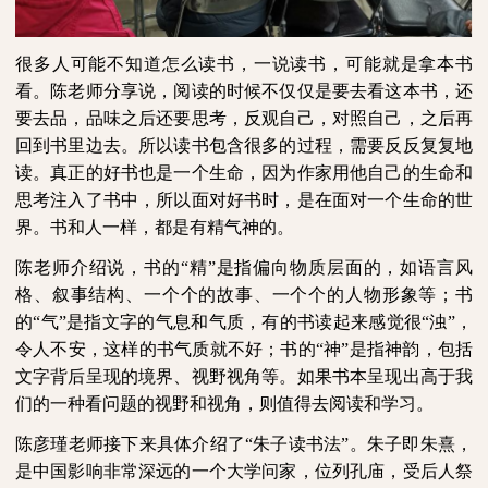
很多人可能不知道怎么读书，一说读书，可能就是拿本书
看。陈老师分享说，阅读的时候不仅仅是要去看这本书，还
要去品，品味之后还要思考，反观自己，对照自己，之后再
回到书里边去。所以读书包含很多的过程，需要反反复复地
读。真正的好书也是一个生命，因为作家用他自己的生命和
思考注入了书中，所以面对好书时，是在面对一个生命的世
界。书和人一样，都是有精气神的。
陈老师介绍说，书的
“精”是指偏向物质层面的，如语言风
格、叙事结构、一个个的故事、一个个的人物形象等；书
的“气”是指文字的气息和气质，有的书读起来感觉很“浊”，
令人不安，这样的书气质就不好；书的“神”是指神韵，包括
文字背后呈现的境界、视野视角等。如果书本呈现出高于我
们的一种看问题的视野和视角，则值得去阅读和学习。
陈彦瑾老师接下来具体介绍了
“朱子读书法”。朱子即朱熹，
是中国影响非常深远的一个大学问家，位列孔庙，受后人祭