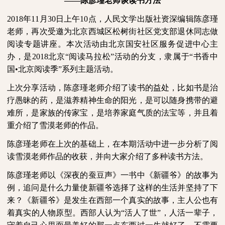
——陈彦瑾老师谈读书方法
2018
年
11
月
30
日上午
10
点，人民文学出版社资深编辑陈彦瑾
老师，再次受邀为北京西城区松树街社区党支部退休同志做
阅读专题讲座。本次活动由北京国安社区服务促进中心主
办，是
2018
北京“阅读马拉松”活动的分支，隶属于“书香中
国•北京阅读季”系列主题活动。
上次分享活动，陈彦瑾老师介绍了读书的益处，比如书是治
疗愚昧的药，是滋养精神生命的阳光，是可以随身携带的避
难所，是家族的传家宝，是培养家庭气质的法宝等，并且着
重介绍了雪漠老师的作品。
陈彦瑾老师在上次的基础上，在本期活动中进一步分析了阅
读雪漠老师作品的收获，并向大家介绍了多种读书方法。
陈彦瑾老师以《深夜的蚕豆声》一书中《新疆爷》的故事为
例，追问是什么力量使新疆爷选择了这样的生活并坚持了下
来？《新疆爷》是发生在西部一个真实的故事，主人公也有
着真实的人物原型。西部人认为
“活人了世”，人活一辈子，