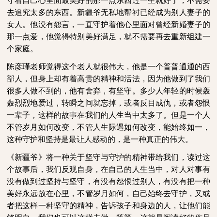
守着自己心里面最美好的那一点东西过一生就好了，不需要
去追究太多的东西。新疆爷无私地帮衬已经成为别人妻子的
女人。他没有怨言，一直守护着他心里面对曾经新婚妻子的
那一点爱，他觉得特别美好满足，就不需要再去重新组建一
个家庭。
陈彦瑾老师觉得这个老人就很伟大，他是一个普普通通的西
部人，但身上却有着高贵的精神和活法，因为他做到了我们
很多人做不到的，他有舍弃，有坚守。多少人年轻的时候轰
轰烈烈地爱过，转瞬之间就忘掉，或者反目成仇，或者怨恨
一辈子，这样的故事在我们的人生当中太多了。但是一个人
不管岁月如何改变，不管人生际遇如何改变，能始终如一，
这种守护和坚持是最让人感动的，是一种真正的伟大。
《新疆爷》将一种关于坚守与守护的精神带给我们，读过这
个故事后，我们反观自身，在自己的人生当中，对人对事有
没有做到过坚持与坚守，有没有怨恨过别人，有没有把一种
美好永远放在心里，不管岁月如何，自己始终去守护，又或
者把这样一种坚守的精神，告诉孩子和身边的人，让他们能