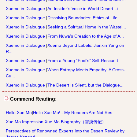
Xuemo in Dialougue
|
An Insider’s Voice in World Desert Li...
Xuemo in Dialougue
|
Dissolving Boundaries: Ethics of Life ...
Xuemo in Dialougue
|
Seeking a Spiritual Home in the Wastel...
Xuemo in Dialougue
|
From Nüwa’s Creation to the Age of A...
Xuemo in Dialougue
|
Xuemo Beyond Labels: Jianxin Yang on
R...
Xuemo in Dialougue
|
From a Young “Fool’s” Self-Rescue t...
Xuemo in Dialougue
|
When Entropy Meets Empathy: A Cross-
Cu...
Xuemo in Dialougue
|
The Desert Is Silent, but the Dialogue...
Commend Reading:
Hello Xue Mo
|
Hello Xue Mo! - My Readers Are Not Res...
Xue Mo Impression
|
Xue Mo Biography（雪漠传记）
Perspectives of Renowned Experts
|
Into the Desert Review by