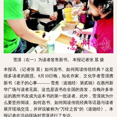
雪漠（右一）为读者签售新书。
本报记者张
晨
摄
本报讯
（记者张
晨）如何选书、如何阅读传统经典？这是
很多读者的困惑。
8
月
日晚，知名作家、文化学者雪漠携
10
新书《老子的心事——— 雪煮〈道德经〉第贰辑》在惠州新
华广场与读者见面。这也是该书在全国的首发，当晚许多幸
运的惠州书友成为这本书的第一批读者。此外，雪漠就为什
么要坚持阅读、如何选书、如何阅读传统经典等话题与读者
展开现场交流，并评说被称为“万经之首”的《道德经》。本
报记者在活动现场对雪漠进行了专访。