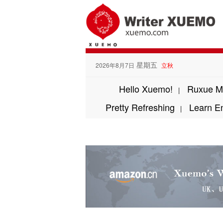
星期五
2026年8月7日
立秋
Hello Xuemo!
Ruxue M
|
Pretty Refreshing
Learn E
|