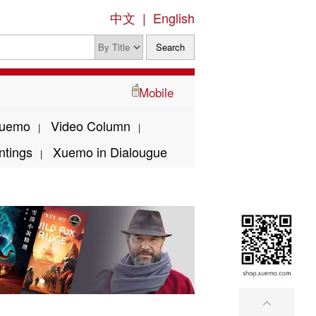
中文
|
English
Mobile
Xuemo
Video Column
|
|
ntings
Xuemo in Dialougue
|