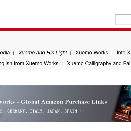
edia
Xuemo Works
Into 
Xuemo and His Light
|
|
|
nglish from Xuemo Works
Xuemo Calligraphy and Pai
|