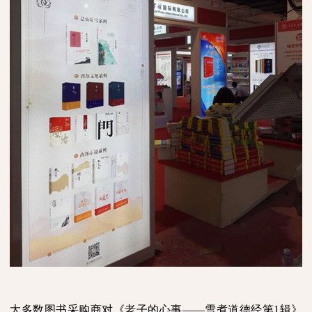
大多数
图书采购商
对《老子的心事
——雪煮道德经第
1辑
》