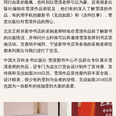
同行由衷的
敬佩
，
也
特别以雪漠老师引以为豪。还有很多出
版社编辑在雪漠作品前驻足，他们有的深入了解雪漠的作
品，有的用手机拍摄新书《见信如面》和《凉州往事》，赞
赏出版社对雪漠作品
的
用心。
北京王府井新华书店的采购老师特地在雪漠作品前了解新书
的出版情况，并询问什么时候可以再邀请雪漠老师到书店里
做活动。甘肃纸中城邦、宁波新华书店等各地的采购老师也
都来到展位与我们进行了交流。
中国大百科全书出版社
·雪漠图书中心
不仅辟出专区展示雪
漠老师的作品，还专门为这次订货会设计制作了宣传册、宣
传画和
见信如面
2018日历。雪漠作品宣传册内容丰富全面，
设计精美，很少有的受到与会者的珍惜。见信如面2018日历
也因为一份新年的祝福受到大家的喜爱。