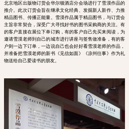
北京
地区
出版物订货会华尔顿酒店
分会场进行了雪漠作品
的
推介。
此次订货会旨在继承文化经典、发掘新人新作、力推
精品图书、传播正能量。
雪漠作品属于精品图书，与订货会
主旨非常契合，深受广大寻找好书的
图书采购商
的关注。有
的客户直接在展位下单订购，有的客户自己先买来阅读，为
邀请雪漠老师到自己的城市进行讲座与签售做准备，有的客
户则一边下订单，一边说
自己
也
会好好看雪漠老师的作品
，
并准备
把雪漠老师的新书《见信如面》《凉州往事》作为礼
物送给自己爱读书的朋友。