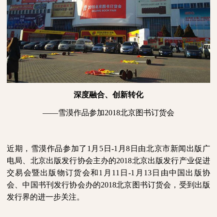
深度融合、创新转化
——
雪漠作品参加
2018北京图书订货会
近期，雪漠作品参加了
1月5日
-
1月
8
日由北京市新闻出版广
电局、北京出版发行协会主办的
2018北京出版发行产业促进
交易会暨出版物订货会
和
1月
11
日
-
1月
13
日
由中国出版协
会、中国书刊发行协会办的
2018北京图书订货会，受到出版
发行界的进一步关注。