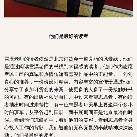
他们是
最好
的读者
雪漠老师的读者依然是
北京
订货会一道亮丽的风景线，他们
是通过
阅
读雪漠老师的书找到幸福感的读者，他们作为志愿
者以自己的真诚和热情传递着雪漠作品
中
的正能量。一句句
真心的推荐，一份份设计精美、内容丰富的宣传册通过他们
分享给了参加订货会的来宾，使更多的人多了一份接触好书
的可能。
有的出版社领导百忙之中过来看望志愿者，有的读
者抽出时间过来帮忙，有一位志愿者每天早上要坐两个多小
时的班车，从平谷赶到国展，而书展期间正是北京最冷的时
候。看到他们冻僵的手，看到他们的笑容，看到志愿者全身
心投入工作的背影，我们被他们无私无畏的奉献精神深深感
动，他们是
最好
的读者。