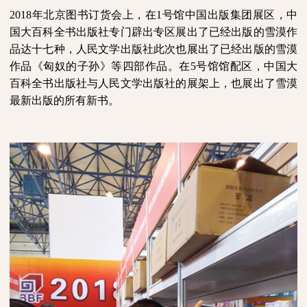
2018年北京图书订货会
上
，
在
1号馆
中国出版集团展区，
中
国大百科全书
出版
社
专门
辟出专区
展出了已经出版的雪漠作
品达十七种，人民文学出版社
此次
也展出了已经出版的雪漠
作品《匈奴的子孙》等
四部作品
。
在
5号馆馆配区，中国大
百科全书出版社与人民文学出版社的展架上，也展出了雪漠
最新出版的所有新书。