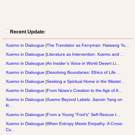
Recent Update:
Xuemo in Dialougue
|
The Translator as Ferryman: Haiwang Yu...
Xuemo in Dialougue
|
Literature as Intervention: Xuemo and ...
Xuemo in Dialougue
|
An Insider’s Voice in World Desert Li...
Xuemo in Dialougue
|
Dissolving Boundaries: Ethics of Life ...
Xuemo in Dialougue
|
Seeking a Spiritual Home in the Wastel...
Xuemo in Dialougue
|
From Nüwa’s Creation to the Age of A...
Xuemo in Dialougue
|
Xuemo Beyond Labels: Jianxin Yang on
R...
Xuemo in Dialougue
|
From a Young “Fool’s” Self-Rescue t...
Xuemo in Dialougue
|
When Entropy Meets Empathy: A Cross-
Cu...