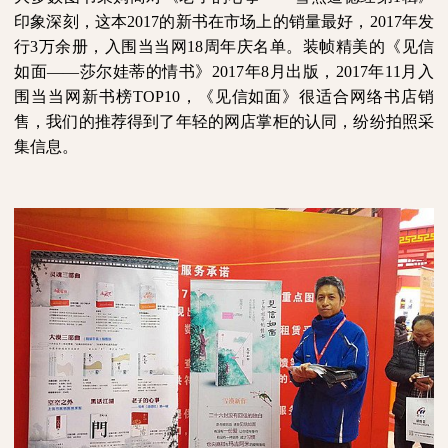
印象深刻，这本
2017的新
书在市场上的销量最好，
2017年发
行3万余册，入围当当网18周年庆名单。
装帧精美的
《见信
如面
——莎尔娃蒂的情书
》
2017年8月出版，2017年11月入
围当当网新书榜TOP10，《见信如面》
很适合
网络书店
销
售，我们的推荐得到了年轻的网店掌柜的认同，纷纷拍照采
集信息。